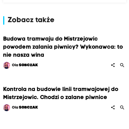
Zobacz także
Budowa tramwaju do Mistrzejowic
powodem zalania piwnicy? Wykonawca: to
nie nasza wina
search
share
Ola
SOBCZAK
Kontrola na budowie linii tramwajowej do
Mistrzejowic. Chodzi o zalane piwnice
search
share
Ola
SOBCZAK