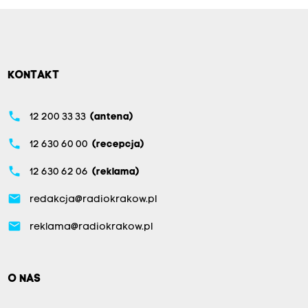
KONTAKT
phone
12 200 33 33
(antena)
phone
12 630 60 00
(recepcja)
phone
12 630 62 06
(reklama)
email
redakcja@radiokrakow.pl
email
reklama@radiokrakow.pl
O NAS