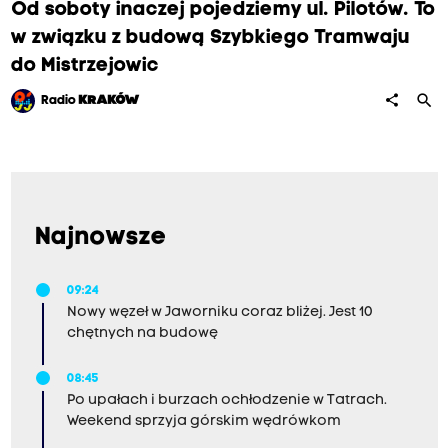
Od soboty inaczej pojedziemy ul. Pilotów. To
w związku z budową Szybkiego Tramwaju
do Mistrzejowic
search
share
Radio
KRAKÓW
Najnowsze
09:24
Nowy węzeł w Jaworniku coraz bliżej. Jest 10
chętnych na budowę
08:45
Po upałach i burzach ochłodzenie w Tatrach.
Weekend sprzyja górskim wędrówkom