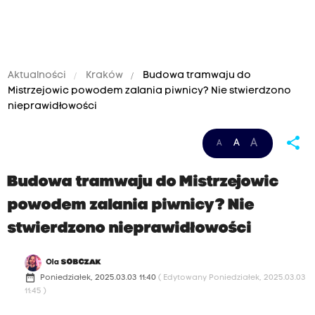
Aktualności
Kraków
Budowa tramwaju do
Mistrzejowic powodem zalania piwnicy? Nie stwierdzono
nieprawidłowości
share
A
A
A
Budowa tramwaju do Mistrzejowic
powodem zalania piwnicy? Nie
stwierdzono nieprawidłowości
Ola
SOBCZAK
date_range
Poniedziałek, 2025.03.03 11:40
( Edytowany Poniedziałek, 2025.03.03
11:45 )