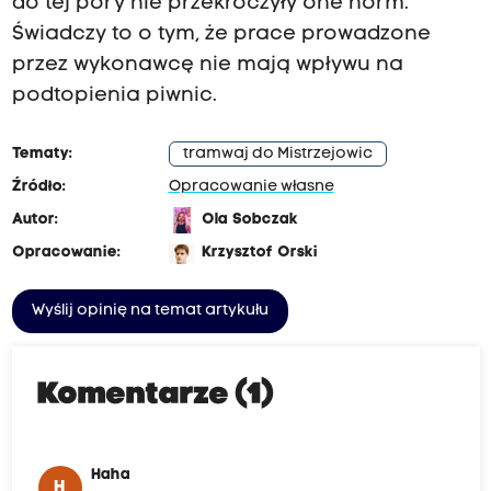
do tej pory nie przekroczyły one norm.
Świadczy to o tym, że prace prowadzone
przez wykonawcę nie mają wpływu na
podtopienia piwnic.
Tematy:
tramwaj do Mistrzejowic
Źródło:
Opracowanie własne
Autor:
Ola Sobczak
Opracowanie:
Krzysztof Orski
Wyślij opinię na temat artykułu
Komentarze (1)
Haha
H