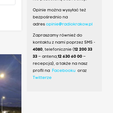
Opinie można wysyłać też
bezpośrednio na
adres
opinie@radiokrakow.pl
Zapraszamy również do
kontaktu z nami poprzez SMS -
4080
, telefonicznie (
12 200 33
33
– antena,
12 630 60 00
–
recepcja), a także na nasz
profil na
Facebooku
oraz
Twitterze