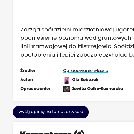
Zarząd spółdzielni mieszkaniowej
Ugore
podniesienie poziomu wód gruntowych - 
linii tramwajowej do Mistrzejowic. Spół
podtopienia i lepiej zabezpieczył plac 
Źródło:
Opracowanie własne
Autor:
Ola Sobczak
Opracowanie:
Jowita Gałka-Kucharska
Wyślij opinię na temat artykułu