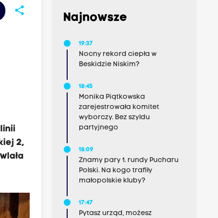
share
Najnowsze
19:37
Nocny rekord ciepła w
Beskidzie Niskim?
18:45
Monika Piątkowska
zarejestrowała komitet
wyborczy. Bez szyldu
partyjnego
inii
iej 2,
18:09
 wlała
Znamy pary 1. rundy Pucharu
Polski. Na kogo trafiły
małopolskie kluby?
17:47
Pytasz urząd, możesz