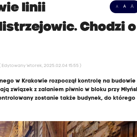
ie linii
A
A
A
strzejowic. Chodzi o
( Edytowany Wtorek, 2025.02.04 15:55 )
ego w Krakowie rozpoczął kontrolę na budowie l
ją związek z zalaniem piwnic w bloku przy Młyńsk
kontrolowany zostanie także budynek, do którego