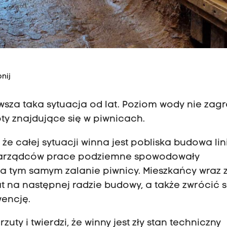
nij
rwsza taka sytuacja od lat. Poziom wody nie zagr
ty znajdujące się w piwnicach.
e całej sytuacji winna jest pobliska budowa lini
 zarządców prace podziemne spowodowały
a tym samym zalanie piwnicy. Mieszkańcy wraz 
 na następnej radzie budowy, a także zwrócić s
wencję.
ty i twierdzi, że winny jest zły stan techniczny