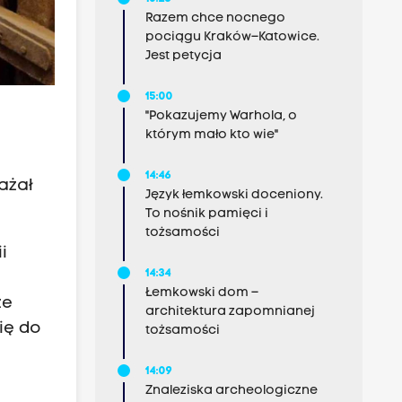
Razem chce nocnego
pociągu Kraków–Katowice.
Jest petycja
15:00
"Pokazujemy Warhola, o
którym mało kto wie"
14:46
ażał
Język łemkowski doceniony.
To nośnik pamięci i
tożsamości
i
14:34
Łemkowski dom –
ze
architektura zapomnianej
ię do
tożsamości
14:09
Znaleziska archeologiczne