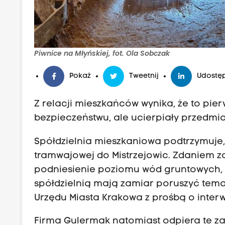
Piwnice na Młyńskiej, fot. Ola Sobczak
Pokaż
Tweetnij
Udostęp
Z relacji mieszkańców wynika, że to pie
bezpieczeństwu, ale ucierpiały przedmio
Spółdzielnia mieszkaniowa podtrzymuje, ż
tramwajowej do Mistrzejowic. Zdaniem
podniesienie poziomu wód gruntowych, 
spółdzielnią mają zamiar poruszyć temat
Urzędu Miasta Krakowa z prośbą o inter
Firma Gulermak natomiast odpiera te zarzu