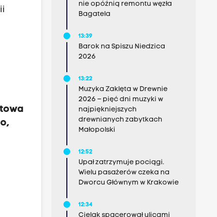
nie opóźnią remontu węzła
i
Bagatela
13:39
Barok na Spiszu Niedzica
2026
13:22
Muzyka Zaklęta w Drewnie
2026 – pięć dni muzyki w
ntowa
najpiękniejszych
drewnianych zabytkach
o,
Małopolski
12:52
Upał zatrzymuje pociągi.
Wielu pasażerów czeka na
Dworcu Głównym w Krakowie
12:34
Cielak spacerował ulicami