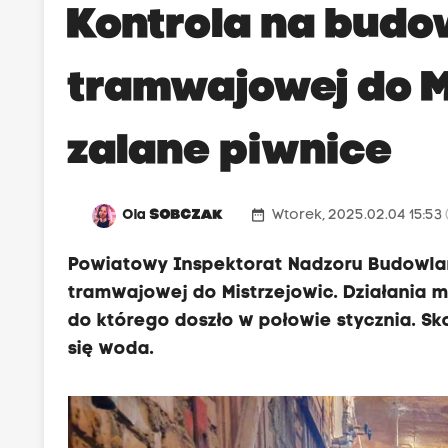
Kontrola na budow
tramwajowej do Mi
zalane piwnice
date_range
Ola
SOBCZAK
Wtorek, 2025.02.04 15:53
Powiatowy Inspektorat Nadzoru Budowlan
tramwajowej do Mistrzejowic. Działania ma
do którego doszło w połowie stycznia. S
się woda.