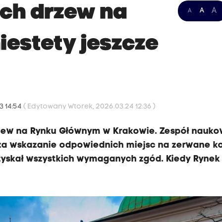
ch drzew na
A
A
A
iestety jeszcze
3 14:54
( Edytowany Wtorek, 2026.03.24 12:36 )
zew na Rynku Głównym w Krakowie. Zespół nauk
 za wskazanie odpowiednich miejsc na zerwane ko
uzyskał wszystkich wymaganych zgód. Kiedy Rynek