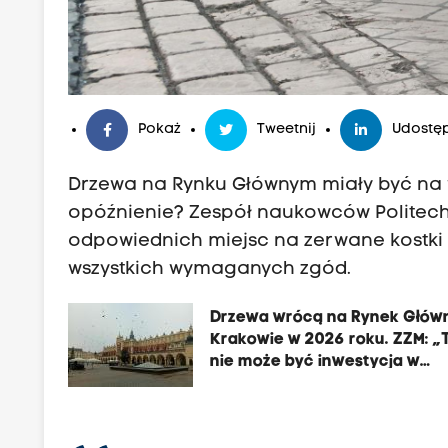
Pokaż
Tweetnij
Udostęp
Drzewa na Rynku Głównym miały być na w
opóźnienie? Zespół naukowców Politech
odpowiednich miejsc na zerwane kostki b
wszystkich wymaganych zgód.
Drzewa wrócą na Rynek Głów
Krakowie w 2026 roku. ZZM: „
nie może być inwestycja w
pośpiechu”