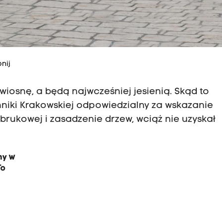
nij
iosnę, a będą najwcześniej jesienią. Skąd to
niki Krakowskiej odpowiedzialny za wskazanie
rukowej i zasadzenie drzew, wciąż nie uzyskał
ny w
To