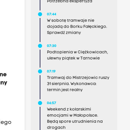
Potrzebna ekspertyza
07:44
W sobotę tramwaje nie
dojadą do Borku Fałęckiego.
Sprawdź zmiany
07:30
Podtopienia w Ciężkowicach,
ulewny piątek w Tarnowie
07:19
one
Tramwaj do Mistrzejowic ruszy
any
31 sierpnia. Wykonawca:
termin jest realny
06:57
Weekend z kolarskimi
emocjami w Małopolsce.
Będą spore utrudnienia na
kiego
drogach