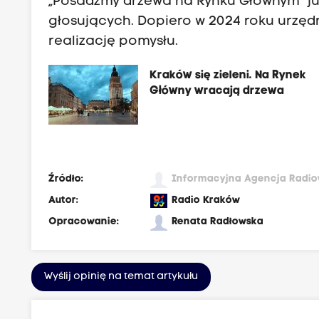
„Posadźmy drzewa na Rynku Głównym” ju
głosujących. Dopiero w 2024 roku urzęd
realizację pomysłu.
Kraków się zieleni. Na Rynek
Główny wracają drzewa
Źródło:
Informacyjna Agencja Radi
Autor:
Radio Kraków
Opracowanie:
Renata Radłowska
Wyślij opinię na temat artykułu