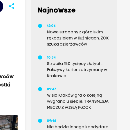
share
Najnowsze
12:06
Nowe stragany z góralskim
rękodziełem w Kuźnicach. ZCK
szuka dzierżawców
10:54
Straciła 150 tysięcy złotych.
Fałszywy kurier zatrzymany w
Krakowie
owców
stki
09:47
Wisła Kraków gra o kolejną
wygraną u siebie. TRANSMISJA
MECZU Z WISŁĄ PŁOCK
09:46
Nie będzie innego kandydata