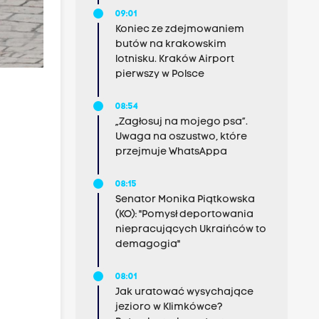
09:01
Koniec ze zdejmowaniem
butów na krakowskim
lotnisku. Kraków Airport
pierwszy w Polsce
08:54
„Zagłosuj na mojego psa”.
Uwaga na oszustwo, które
przejmuje WhatsAppa
08:15
Senator Monika Piątkowska
(KO): "Pomysł deportowania
niepracujących Ukraińców to
demagogia"
08:01
Jak uratować wysychające
jezioro w Klimkówce?