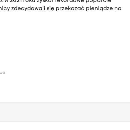
ż w 2021 roku zyskał rekordowe poparcie
nicy zdecydowali się przekazać pieniądze na
owa