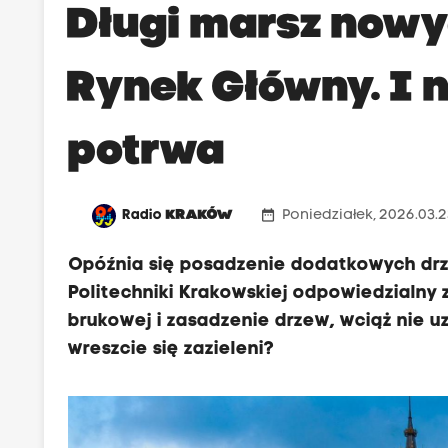
Długi marsz nowy
Rynek Główny. I n
potrwa
date_range
Radio
KRAKÓW
Poniedziałek, 2026.03.2
Opóźnia się posadzenie dodatkowych dr
Politechniki Krakowskiej odpowiedzialny
brukowej i zasadzenie drzew, wciąż nie 
wreszcie się zazieleni?