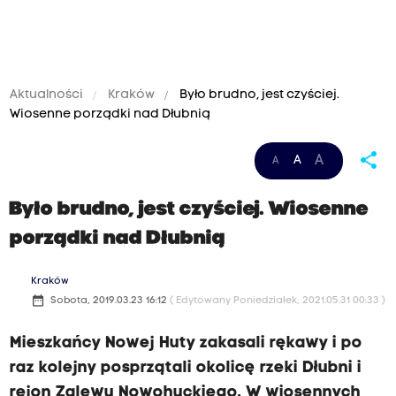
Aktualności
Kraków
Było brudno, jest czyściej.
Wiosenne porządki nad Dłubnią
share
A
A
A
Było brudno, jest czyściej. Wiosenne
porządki nad Dłubnią
Kraków
date_range
Sobota, 2019.03.23 16:12
( Edytowany Poniedziałek, 2021.05.31 00:33 )
Mieszkańcy Nowej Huty zakasali rękawy i po
raz kolejny posprzątali okolicę rzeki Dłubni i
rejon Zalewu Nowohuckiego. W wiosennych