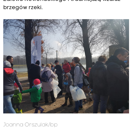
brzegów rzeki.
Joanna Orszulak/bp