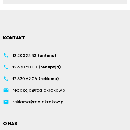
KONTAKT
phone
12 200 33 33
(antena)
phone
12 630 60 00
(recepcja)
phone
12 630 62 06
(reklama)
email
redakcja@radiokrakow.pl
email
reklama@radiokrakow.pl
O NAS