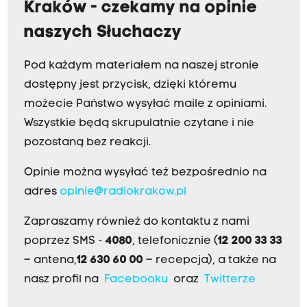
Kraków - czekamy na opinie
naszych Słuchaczy
Pod każdym materiałem na naszej stronie
dostępny jest przycisk, dzięki któremu
możecie Państwo wysyłać maile z opiniami.
Wszystkie będą skrupulatnie czytane i nie
pozostaną bez reakcji.
Opinie można wysyłać też bezpośrednio na
adres
opinie@radiokrakow.pl
Zapraszamy również do kontaktu z nami
poprzez SMS -
4080
, telefonicznie (
12 200 33 33
– antena,
12 630 60 00
– recepcja), a także na
nasz profil na
Facebooku
oraz
Twitterze