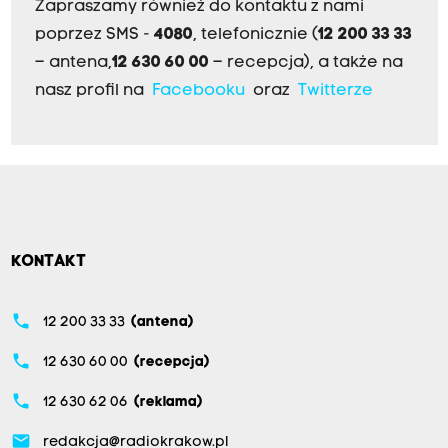
Zapraszamy również do kontaktu z nami
poprzez SMS -
4080
, telefonicznie (
12 200 33 33
– antena,
12 630 60 00
– recepcja), a także na
nasz profil na
Facebooku
oraz
Twitterze
KONTAKT
phone
12 200 33 33
(antena)
phone
12 630 60 00
(recepcja)
phone
12 630 62 06
(reklama)
email
redakcja@radiokrakow.pl