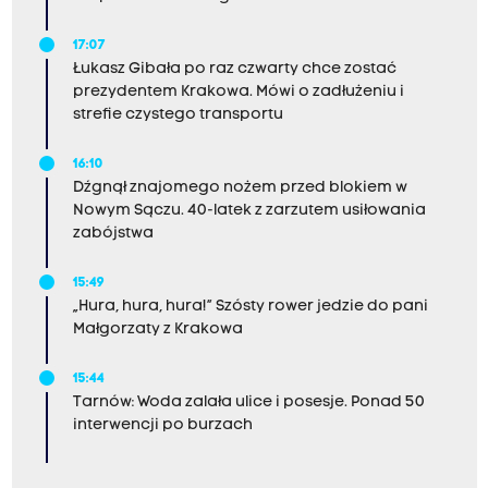
17:07
Łukasz Gibała po raz czwarty chce zostać
prezydentem Krakowa. Mówi o zadłużeniu i
strefie czystego transportu
16:10
Dźgnął znajomego nożem przed blokiem w
Nowym Sączu. 40-latek z zarzutem usiłowania
zabójstwa
15:49
„Hura, hura, hura!” Szósty rower jedzie do pani
Małgorzaty z Krakowa
15:44
Tarnów: Woda zalała ulice i posesje. Ponad 50
interwencji po burzach