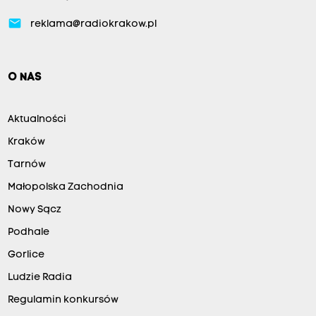
email
reklama@radiokrakow.pl
O NAS
Aktualności
Kraków
Tarnów
Małopolska Zachodnia
Nowy Sącz
Podhale
Gorlice
Ludzie Radia
Regulamin konkursów