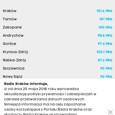
Kraków
101.6 MHz
Tarnów
101 MHz
Zakopane
100 MHz
Andrychów
98.8 MHz
Gorlice
97.4 MHz
Krynica-Zdrój
102.1 MHz
Rabka-Zdrój
87.6 MHz
Szczawnica
90 MHz
Nowy Sącz
90 MHz
Radio Kraków informuje,
iż od dnia 25 maja 2018 roku wprowadza
aktualizację polityki prywatności i zabezpieczeń w
zakresie przetwarzania danych osobowych.
Niniejsza informacja ma na celu zapoznanie
osoby korzystające z Portalu Radia Kraków oraz
słuchaczy Radia Kraków ze szczegółami