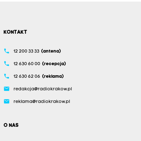
KONTAKT
phone
12 200 33 33
(antena)
phone
12 630 60 00
(recepcja)
phone
12 630 62 06
(reklama)
email
redakcja@radiokrakow.pl
email
reklama@radiokrakow.pl
O NAS