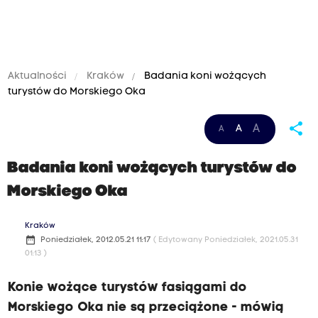
Aktualności
Kraków
Badania koni wożących
turystów do Morskiego Oka
share
A
A
A
Badania koni wożących turystów do
Morskiego Oka
Kraków
date_range
Poniedziałek, 2012.05.21 11:17
( Edytowany Poniedziałek, 2021.05.31
01:13 )
Konie wożące turystów fasiągami do
Morskiego Oka nie są przeciążone - mówią