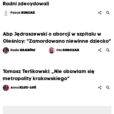
Radni zdecydowali
search
share
Patryk
KUBIAK
Abp Jędraszewski o aborcji w szpitalu w
Oleśnicy: "Zamordowano niewinne dziecko"
search
share
Radio
KRAKÓW
Ola
SOBCZAK
Tomasz Terlikowski: „Nie obawiam się
metropolity krakowskiego”
search
share
Anna
KLUZ- ŁOŚ