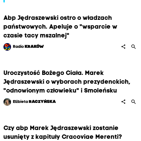
Abp Jędraszewski ostro o władzach
państwowych. Apeluje o "wsparcie w
czasie tacy mszalnej"
search
share
Radio
KRAKÓW
Uroczystość Bożego Ciała. Marek
Jędraszewski o wyborach prezydenckich,
"odnowionym człowieku" i Smoleńsku
search
share
Elżbieta
RACZYŃSKA
Czy abp Marek Jędraszewski zostanie
usunięty z kapituły Cracoviae Merenti?