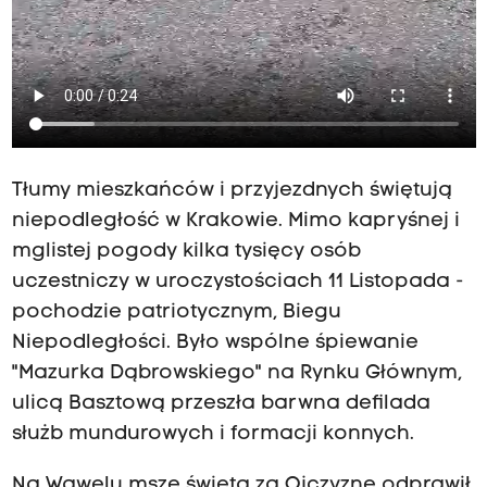
Tłumy mieszkańców i przyjezdnych świętują
niepodległość w Krakowie. Mimo kapryśnej i
mglistej pogody kilka tysięcy osób
uczestniczy w uroczystościach 11 Listopada -
pochodzie patriotycznym, Biegu
Niepodległości. Było wspólne śpiewanie
"Mazurka Dąbrowskiego" na Rynku Głównym,
ulicą Basztową przeszła barwna defilada
służb mundurowych i formacji konnych.
Na Wawelu mszę świętą za Ojczyznę odprawił