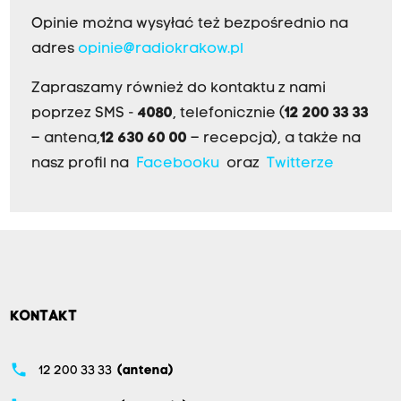
Opinie można wysyłać też bezpośrednio na
adres
opinie@radiokrakow.pl
Zapraszamy również do kontaktu z nami
poprzez SMS -
4080
, telefonicznie (
12 200 33 33
– antena,
12 630 60 00
– recepcja), a także na
nasz profil na
Facebooku
oraz
Twitterze
KONTAKT
phone
12 200 33 33
(antena)