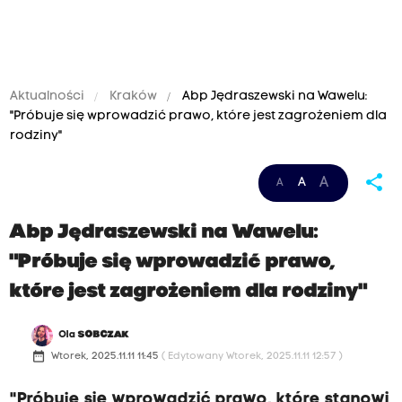
Aktualności
Kraków
Abp Jędraszewski na Wawelu:
"Próbuje się wprowadzić prawo, które jest zagrożeniem dla
rodziny"
share
A
A
A
Abp Jędraszewski na Wawelu:
"Próbuje się wprowadzić prawo,
które jest zagrożeniem dla rodziny"
Ola
SOBCZAK
date_range
Wtorek, 2025.11.11 11:45
( Edytowany Wtorek, 2025.11.11 12:57 )
"Próbuje się wprowadzić prawo, które stanowi