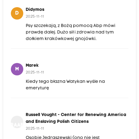
Didymos
D
2025-11-11
Psy szczekają, z Bożą pomocą Abp mówi
prawdę dalej. Dużo sił i zdrowia nad tym
dołkiem krakówkowej gnojówki.
Marek
M
2025-11-11
Kiedy tego błazna Watykan wyśle na
emeryturę
Russell Vought - Center for Renewing America
RV-
and Enslaving Polish Citizens
CFRAAEPC
2025-11-11
Osobie Jędraszewski (ono nie jest