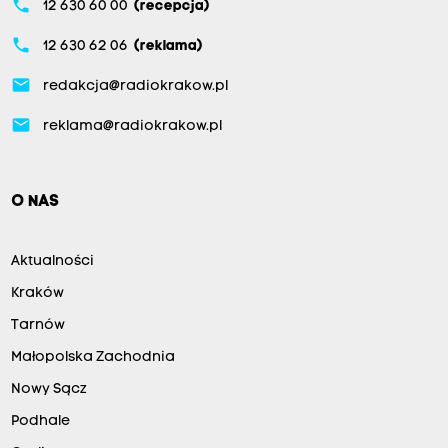
phone
12 630 60 00
(recepcja)
phone
12 630 62 06
(reklama)
email
redakcja@radiokrakow.pl
email
reklama@radiokrakow.pl
O NAS
Aktualności
Kraków
Tarnów
Małopolska Zachodnia
Nowy Sącz
Podhale