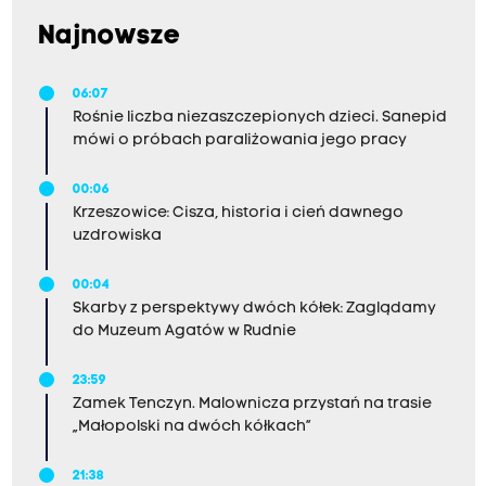
Najnowsze
06:07
Rośnie liczba niezaszczepionych dzieci. Sanepid
mówi o próbach paraliżowania jego pracy
00:06
Krzeszowice: Cisza, historia i cień dawnego
uzdrowiska
00:04
Skarby z perspektywy dwóch kółek: Zaglądamy
do Muzeum Agatów w Rudnie
23:59
Zamek Tenczyn. Malownicza przystań na trasie
„Małopolski na dwóch kółkach”
21:38