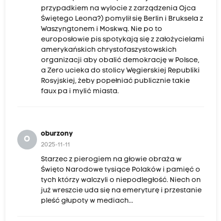
przypadkiem na wylocie z zarządzenia Ojca
Świętego Leona?) pomylił się Berlin i Bruksela z
Waszyngtonem i Moskwą. Nie po to
europosłowie pis spotykają się z założycielami
amerykańskich chrystofaszystowskich
organizacji aby obalić demokrację w Polsce,
a Zero ucieka do stolicy Węgierskiej Republiki
Rosyjskiej, żeby popełniać publicznie takie
faux pa i mylić miasta.
oburzony
O
2025-11-11
Starzec z pierogiem na głowie obraża w
Święto Narodowe tysiące Polaków i pamięć o
tych którzy walczyli o niepodległość. Niech on
już wreszcie uda się na emeryturę i przestanie
pleść głupoty w mediach...