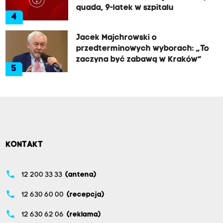
quada, 9-latek w szpitalu
4
Jacek Majchrowski o
przedterminowych wyborach: „To
zaczyna być zabawą w Kraków”
5
KONTAKT
phone
12 200 33 33
(antena)
phone
12 630 60 00
(recepcja)
phone
12 630 62 06
(reklama)