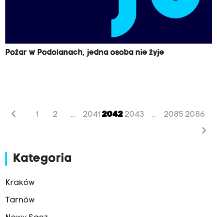
Pożar w Podolanach, jedna osoba nie żyje
chevron_left
1
2
2041
2042
2043
2085
2086
...
...
chevron_right
Kategoria
Kraków
Tarnów