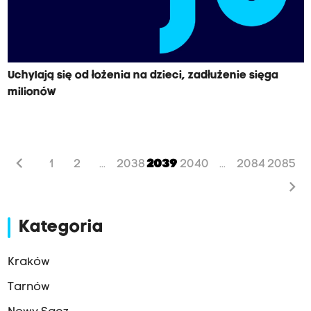
Uchylają się od łożenia na dzieci, zadłużenie sięga
milionów
chevron_left
1
2
2038
2039
2040
2084
2085
...
...
chevron_right
Kategoria
Kraków
Tarnów