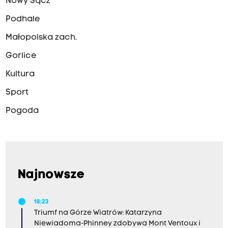
Nowy Sącz
Podhale
Małopolska zach.
Gorlice
Kultura
Sport
Pogoda
Najnowsze
18:23
Triumf na Górze Wiatrów: Katarzyna
Niewiadoma-Phinney zdobywa Mont Ventoux i