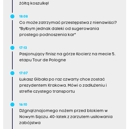
żółtą koszulkę!
18:08
Co może zatrzymać przestępstwa z nienawiści?
"Byłbym jednak daleki od sugerowania
prostego podnoszenia kar"
17:13
Pasjonujący finisz na górze Kocierz na mecie 5.
etapu Tour de Pologne
17:07
Łukasz Gibała po raz czwarty chce zostać
prezydentem Krakowa. Mówi o zadłużeniu i
strefie czystego transportu
16:10
Dźgnął znajomego nożem przed blokiem w
Nowym Sączu. 40-latek z zarzutem usiłowania
zabójstwa