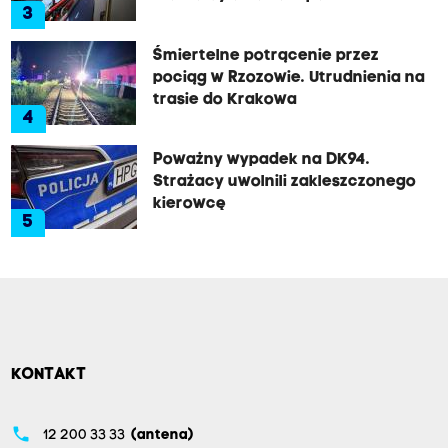
3
Śmiertelne potrącenie przez
pociąg w Rzozowie. Utrudnienia na
trasie do Krakowa
4
Poważny wypadek na DK94.
Strażacy uwolnili zakleszczonego
kierowcę
5
KONTAKT
phone
12 200 33 33
(antena)