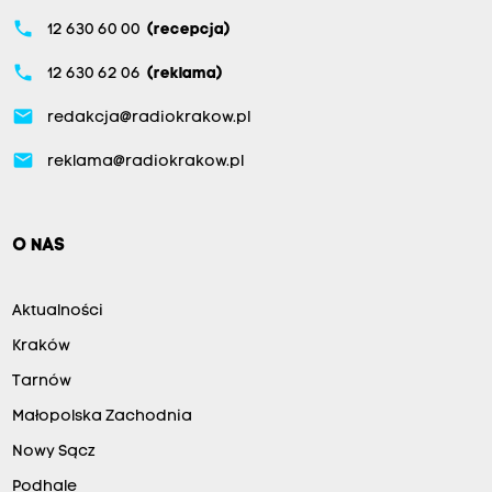
phone
12 630 60 00
(recepcja)
phone
12 630 62 06
(reklama)
email
redakcja@radiokrakow.pl
email
reklama@radiokrakow.pl
O NAS
Aktualności
Kraków
Tarnów
Małopolska Zachodnia
Nowy Sącz
Podhale