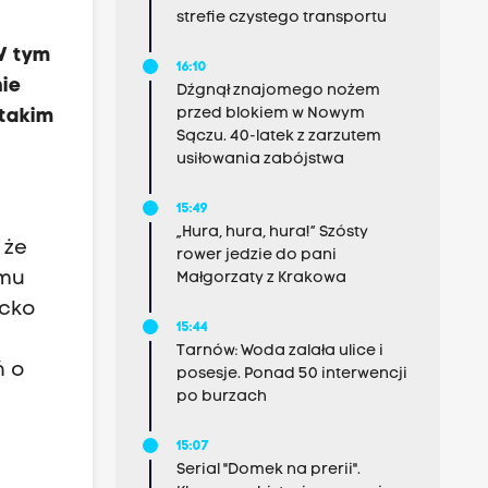
strefie czystego transportu
W tym
16:10
nie
Dźgnął znajomego nożem
przed blokiem w Nowym
 takim
Sączu. 40-latek z zarzutem
usiłowania zabójstwa
15:49
„Hura, hura, hura!” Szósty
 że
rower jedzie do pani
emu
Małgorzaty z Krakowa
ecko
15:44
Tarnów: Woda zalała ulice i
ń o
posesje. Ponad 50 interwencji
po burzach
15:07
Serial "Domek na prerii".