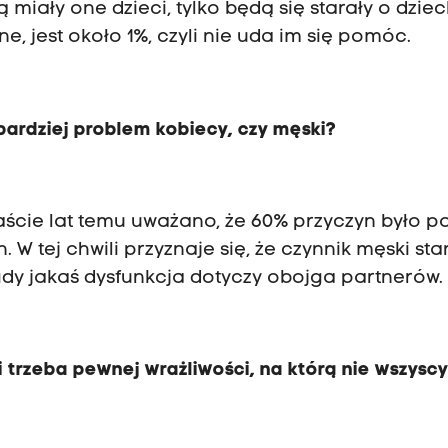
 miały one dzieci, tylko będą się starały o dzie
ne, jest około 1%, czyli nie uda im się pomóc.
 bardziej problem kobiecy, czy męski?
naście lat temu uważano, że 60% przyczyn było p
. W tej chwili przyznaje się, że czynnik męski st
 gdy jakaś dysfunkcja dotyczy obojga partnerów.
i trzeba pewnej wrażliwości, na którą nie wszysc