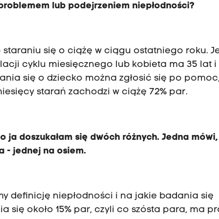
 z problemem lub podejrzeniem niepłodności?
staraniu się o ciążę w ciągu ostatniego roku. Je
cji cyklu miesięcznego lub kobieta ma 35 lat i
arania się o dziecko można zgłosić się po pomoc
iesięcy starań zachodzi w ciążę 72% par.
bo ja doszukałam się dwóch różnych. Jedna mówi,
a - jednej na osiem.
my definicję niepłodności i na jakie badania się
ia się około 15% par, czyli co szósta para, ma p