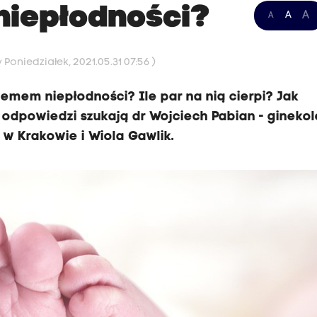
niepłodności?
A
A
A
Poniedziałek, 2021.05.31 07:56 )
blemem niepłodności? Ile par na nią cierpi? Jak
odpowiedzi szukają dr Wojciech Pabian - ginekol
i w Krakowie i Wiola Gawlik.