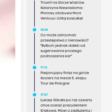
Triumf na Górze Wiatrów:
Katarzyna Niewiadoma-
Phinney zdobywa Mont
Ventoux i żółtą koszulkę!
18:08
Co może zatrzymać
przestępstwa z nienawiści?
"Byłbym jednak daleki od
sugerowania prostego
podnoszenia kar"
17:13
Pasjonujący finisz na górze
Kocierz na mecie 5. etapu
Tour de Pologne
17:07
Łukasz Gibała po raz czwarty
chce zostać prezydentem
Krakowa. Mówi o zadłużeniu i