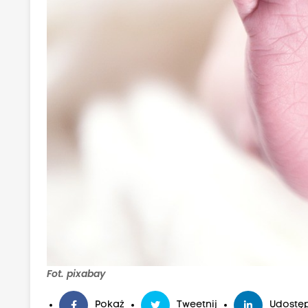
Fot. pixabay
Pokaż
Tweetnij
Udostęp