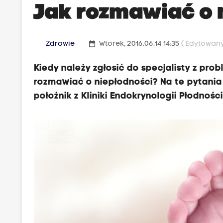
Jak rozmawiać o 
date_range
Zdrowie
Wtorek, 2016.06.14 14:35
( Edytowany 
Kiedy należy zgłosić do specjalisty z pro
rozmawiać o niepłodności? Na te pytania 
położnik z Kliniki Endokrynologii Płodnośc