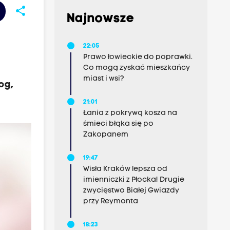
share
Najnowsze
22:05
Prawo łowieckie do poprawki.
Co mogą zyskać mieszkańcy
miast i wsi?
og,
21:01
Łania z pokrywą kosza na
śmieci błąka się po
Zakopanem
19:47
Wisła Kraków lepsza od
imienniczki z Płocka! Drugie
zwycięstwo Białej Gwiazdy
przy Reymonta
18:23