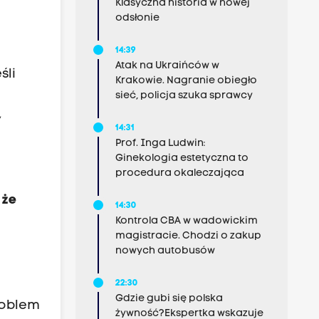
Klasyczna historia w nowej
odsłonie
14:39
Atak na Ukraińców w
śli
Krakowie. Nagranie obiegło
sieć, policja szuka sprawcy
,
14:31
Prof. Inga Ludwin:
Ginekologia estetyczna to
procedura okaleczająca
 że
14:30
Kontrola CBA w wadowickim
magistracie. Chodzi o zakup
nowych autobusów
22:30
Gdzie gubi się polska
roblem
żywność?Ekspertka wskazuje