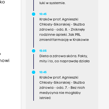
cko
luki w systemie.
10:45
Kraków prof. Agnieszki
Chłosty-Sikorskiej - Służba
zdrowia - odc. 8. - Zniknęły
rodzinne apteki. Jak PRL
zmienił farmację w Krakowie
15:05
o
Dieta a zdrowa skóra. Fakty,
anowi
mity i to, co naprawdę działa
10:45
Kraków prof. Agnieszki
Chłosty-Sikorskiej - Służba
zdrowia - odc. 7. - Bez nich
y
medycyna nie mogłaby
istnieć