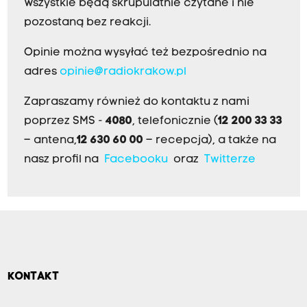
Wszystkie będą skrupulatnie czytane i nie
pozostaną bez reakcji.
Opinie można wysyłać też bezpośrednio na
adres
opinie@radiokrakow.pl
Zapraszamy również do kontaktu z nami
poprzez SMS -
4080
, telefonicznie (
12 200 33 33
– antena,
12 630 60 00
– recepcja), a także na
nasz profil na
Facebooku
oraz
Twitterze
KONTAKT