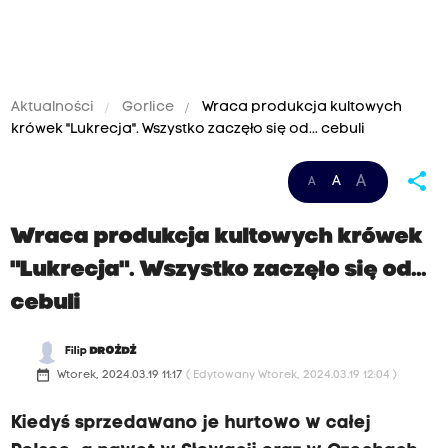
Aktualności
Gorlice
Wraca produkcja kultowych
krówek "Lukrecja". Wszystko zaczęło się od... cebuli
share
A
A
A
Wraca produkcja kultowych krówek
"Lukrecja". Wszystko zaczęło się od...
cebuli
Filip
DROŻDŻ
date_range
Wtorek, 2024.03.19 11:17
( Edytowany Wtorek, 2024.03.19 12:04 )
Kiedyś sprzedawano je hurtowo w całej