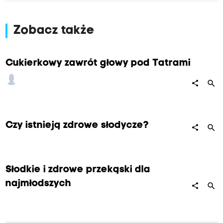
Zobacz także
Cukierkowy zawrót głowy pod Tatrami
search
share
Czy istnieją zdrowe słodycze?
search
share
Słodkie i zdrowe przekąski dla
najmłodszych
search
share