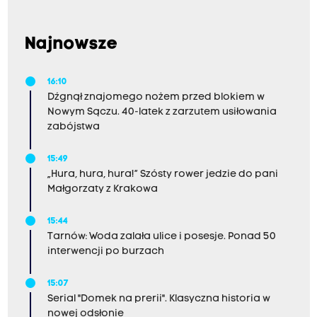
Najnowsze
16:10
Dźgnął znajomego nożem przed blokiem w
Nowym Sączu. 40-latek z zarzutem usiłowania
zabójstwa
15:49
„Hura, hura, hura!” Szósty rower jedzie do pani
Małgorzaty z Krakowa
15:44
Tarnów: Woda zalała ulice i posesje. Ponad 50
interwencji po burzach
15:07
Serial "Domek na prerii". Klasyczna historia w
nowej odsłonie