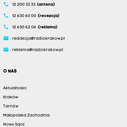
phone
12 200 33 33
(antena)
phone
12 630 60 00
(recepcja)
phone
12 630 62 06
(reklama)
email
redakcja@radiokrakow.pl
email
reklama@radiokrakow.pl
O NAS
Aktualności
Kraków
Tarnów
Małopolska Zachodnia
Nowy Sącz