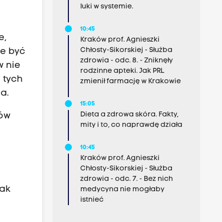
luki w systemie.
10:45
e,
Kraków prof. Agnieszki
Chłosty-Sikorskiej - Służba
e być
zdrowia - odc. 8. - Zniknęły
w nie
rodzinne apteki. Jak PRL
 tych
zmienił farmację w Krakowie
a.
15:05
Dieta a zdrowa skóra. Fakty,
łów
mity i to, co naprawdę działa
10:45
Kraków prof. Agnieszki
Chłosty-Sikorskiej - Służba
zdrowia - odc. 7. - Bez nich
jak
medycyna nie mogłaby
istnieć