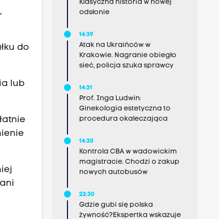
Klasyczna historia w nowej
,
odsłonie
14:39
Atak na Ukraińców w
ałku do
Krakowie. Nagranie obiegło
sieć, policja szuka sprawcy
ia lub
14:31
Prof. Inga Ludwin:
Ginekologia estetyczna to
procedura okaleczająca
łatnie
ienie
14:30
Kontrola CBA w wadowickim
magistracie. Chodzi o zakup
iej
nowych autobusów
 ani
22:30
Gdzie gubi się polska
żywność?Ekspertka wskazuje