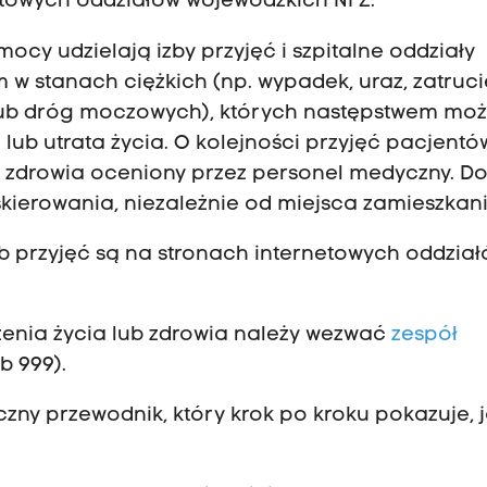
etowych oddziałów wojewódzkich NFZ.
ocy udzielają izby przyjęć i szpitalne oddziały
 stanach ciężkich (np. wypadek, uraz, zatruci
ub dróg moczowych), których następstwem moż
ub utrata życia. O kolejności przyjęć pacjentó
n zdrowia oceniony przez personel medyczny. Do
kierowania, niezależnie od miejsca zamieszkani
zb przyjęć są na stronach internetowych oddzia
enia życia lub zdrowia należy wezwać
zespół
b 999).
czny przewodnik, który krok po kroku pokazuje, 