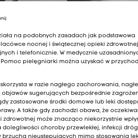
nij
ziała na podobnych zasadach jak podstawowa
placówce nocnej i świątecznej opieki zdrowotne
nych i telefonicznie. W medycznie uzasadniony
Pomoc pielęgniarki można uzyskać w przychod
t skorzysta w razie nagłego zachorowania, nagł
a objawów sugerujących bezpośrednie zagroże
, gdy zastosowane środki domowe lub leki dostę
prawy. A także gdy zachodzi obawa, że oczekiwa
i zdrowotnej może znacząco niekorzystnie wpł
a dolegliwości choroby przewlekłej, infekcji dró
 brzucha nieustępujących mimo stosowania le