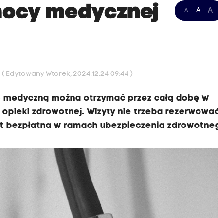
mocy medycznej
A
A
A
1
( Edytowany Wtorek, 2024.12.24 09:44 )
 medyczną można otrzymać przez całą dobę w
j opieki zdrowotnej. Wizyty nie trzeba rezerwować
est bezpłatna w ramach ubezpieczenia zdrowotne