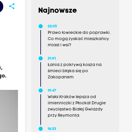
share
Najnowsze
22:05
Prawo łowieckie do poprawki.
Co mogą zyskać mieszkańcy
miast i wsi?
21:01
Łania z pokrywą kosza na
,
śmieci błąka się po
go.
Zakopanem
19:47
Wisła Kraków lepsza od
imienniczki z Płocka! Drugie
zwycięstwo Białej Gwiazdy
przy Reymonta
18:23