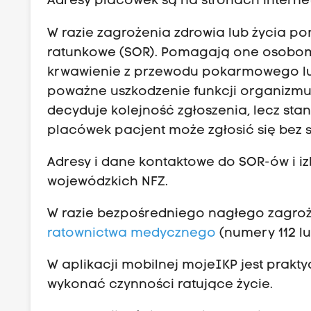
Adresy placówek są na stronach intern
W razie zagrożenia zdrowia lub życia pom
ratunkowe (SOR). Pomagają one osobom w
krwawienie z przewodu pokarmowego l
poważne uszkodzenie funkcji organizmu l
decyduje kolejność zgłoszenia, lecz sta
placówek pacjent może zgłosić się bez s
Adresy i dane kontaktowe do SOR-ów i i
wojewódzkich NFZ.
W razie bezpośredniego nagłego zagroż
ratownictwa medycznego
(numery 112 lu
W aplikacji mobilnej mojeIKP jest prakty
wykonać czynności ratujące życie.