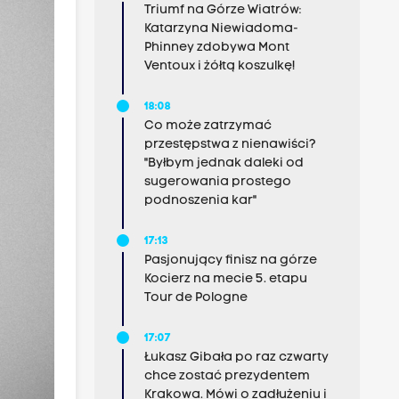
Triumf na Górze Wiatrów:
Katarzyna Niewiadoma-
Phinney zdobywa Mont
Ventoux i żółtą koszulkę!
18:08
Co może zatrzymać
przestępstwa z nienawiści?
"Byłbym jednak daleki od
sugerowania prostego
podnoszenia kar"
17:13
Pasjonujący finisz na górze
Kocierz na mecie 5. etapu
Tour de Pologne
17:07
Łukasz Gibała po raz czwarty
chce zostać prezydentem
Krakowa. Mówi o zadłużeniu i