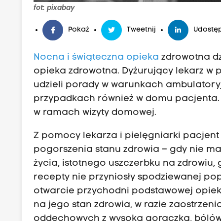
fot: pixabay
Pokaż
Tweetnij
Udostęp
Nocna i świąteczna opieka
zdrowotna d
opieka zdrowotna. Dyżurujący lekarz w 
udzieli porady w warunkach ambulatoryj
przypadkach również w domu pacjenta. 
w ramach wizyty domowej.
Z pomocy lekarza i pielęgniarki pacjen
pogorszenia stanu zdrowia – gdy nie m
życia, istotnego uszczerbku na zdrowiu
recepty nie przyniosły spodziewanej po
otwarcie przychodni podstawowej opiek
na jego stan zdrowia, w razie zaostrzeni
oddechowych z wysoką gorączką, bólów