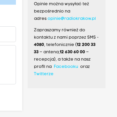
Opinie można wysyłać też
bezpośrednio na
adres
opinie@radiokrakow.pl
Zapraszamy również do
kontaktu z nami poprzez SMS -
4080
, telefonicznie (
12 200 33
33
– antena,
12 630 60 00
–
recepcja), a także na nasz
profil na
Facebooku
oraz
Twitterze