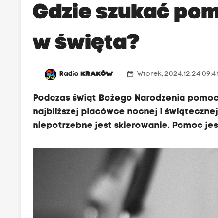
Gdzie szukać po
w święta?
date_range
Radio
KRAKÓW
Wtorek, 2024.12.24 09:4
Podczas świąt Bożego Narodzenia pomoc
najbliższej placówce nocnej i świąteczne
niepotrzebne jest skierowanie. Pomoc j