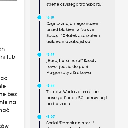
strefie czystego transportu
16:10
Dźgnął znajomego nożem
przed blokiem w Nowym
Sączu. 40-latek z zarzutem
j
usiłowania zabójstwa
ch
15:49
ni lub
„Hura, hura, hura!” Szósty
rower jedzie do pani
Małgorzaty z Krakowa
ego
nie
15:44
Tarnów: Woda zalała ulice i
pne bez
posesje. Ponad 50 interwencji
nie na
po burzach
ynąć
15:07
g
Serial "Domek na prerii".
ków