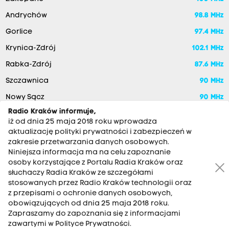
Andrychów
98.8 MHz
Gorlice
97.4 MHz
Krynica-Zdrój
102.1 MHz
Rabka-Zdrój
87.6 MHz
Szczawnica
90 MHz
Nowy Sącz
90 MHz
Radio Kraków informuje,
iż od dnia 25 maja 2018 roku wprowadza
aktualizację polityki prywatności i zabezpieczeń w
zakresie przetwarzania danych osobowych.
Niniejsza informacja ma na celu zapoznanie
osoby korzystające z Portalu Radia Kraków oraz
słuchaczy Radia Kraków ze szczegółami
stosowanych przez Radio Kraków technologii oraz
RADIO KRAKÓW SA. Aleja Juliusza Słowackiego 22, 30-007
z przepisami o ochronie danych osobowych,
Kraków
obowiązujących od dnia 25 maja 2018 roku.
Zapraszamy do zapoznania się z informacjami
Antena: 12 200 33 33
zawartymi w Polityce Prywatności.