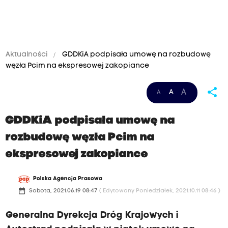
Aktualności
GDDKiA podpisała umowę na rozbudowę
węzła Pcim na ekspresowej zakopiance
share
A
A
A
GDDKiA podpisała umowę na
rozbudowę węzła Pcim na
ekspresowej zakopiance
Polska Agencja Prasowa
date_range
Sobota, 2021.06.19 08:47
( Edytowany Poniedziałek, 2021.10.11 08:46 )
Generalna Dyrekcja Dróg Krajowych i