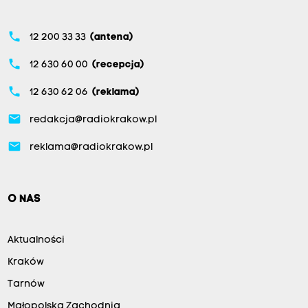
phone
12 200 33 33
(antena)
phone
12 630 60 00
(recepcja)
phone
12 630 62 06
(reklama)
email
redakcja@radiokrakow.pl
email
reklama@radiokrakow.pl
O NAS
Aktualności
Kraków
Tarnów
Małopolska Zachodnia