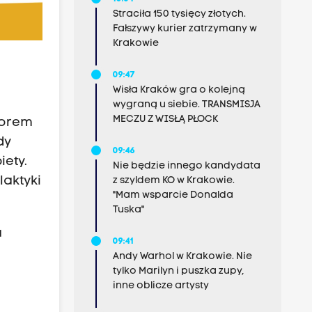
Straciła 150 tysięcy złotych.
Fałszywy kurier zatrzymany w
Krakowie
09:47
Wisła Kraków gra o kolejną
wygraną u siebie. TRANSMISJA
MECZU Z WISŁĄ PŁOCK
torem
dy
09:46
ety.
Nie będzie innego kandydata
laktyki
z szyldem KO w Krakowie.
"Mam wsparcie Donalda
Tuska"
a
09:41
Andy Warhol w Krakowie. Nie
tylko Marilyn i puszka zupy,
inne oblicze artysty