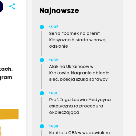
share
Najnowsze
15:07
Serial "Domek na prerii".
Klasyczna historia w nowej
odsłonie
14:39
Atak na Ukraińców w
tach.
Krakowie. Nagranie obiegło
ogram
sieć, policja szuka sprawcy
14:31
Prof. Inga Ludwin: Medycyna
estetyczna to procedura
okaleczająca
14:30
Kontrola CBA w wadowickim