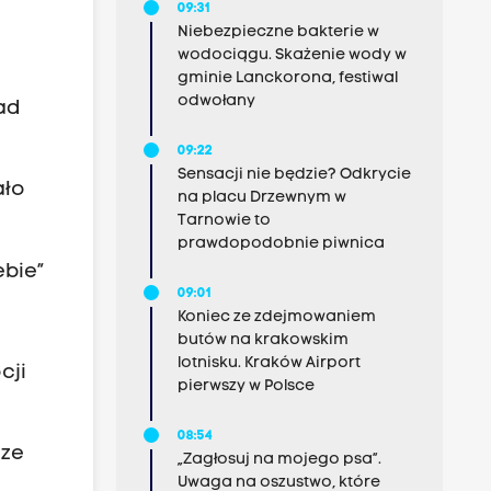
09:31
Niebezpieczne bakterie w
wodociągu. Skażenie wody w
gminie Lanckorona, festiwal
odwołany
ad
09:22
Sensacji nie będzie? Odkrycie
ało
na placu Drzewnym w
Tarnowie to
prawdopodobnie piwnica
ebie”
09:01
Koniec ze zdejmowaniem
butów na krakowskim
lotnisku. Kraków Airport
cji
pierwszy w Polsce
08:54
 ze
„Zagłosuj na mojego psa”.
Uwaga na oszustwo, które