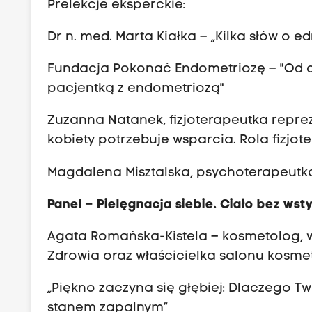
Prelekcje eksperckie:
Dr n. med. Marta Kiałka – „Kilka słów o 
Fundacja Pokonać Endometriozę – "Od ci
pacjentką z endometriozą"
Zuzanna Natanek, fizjoterapeutka repre
kobiety potrzebuje wsparcia. Rola fizjot
Magdalena Misztalska, psychoterapeutka 
Panel – Pielęgnacja siebie. Ciało bez wst
Agata Romańska-Kistela – kosmetolog, w
Zdrowia oraz właścicielka salonu kosme
„Piękno zaczyna się głębiej: Dlaczego Tw
stanem zapalnym”