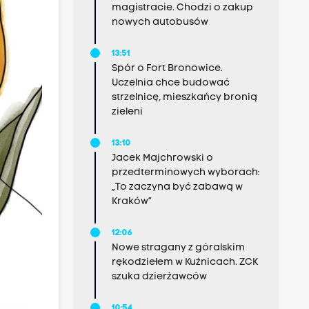
magistracie. Chodzi o zakup
nowych autobusów
13:51
Spór o Fort Bronowice.
Uczelnia chce budować
strzelnicę, mieszkańcy bronią
zieleni
13:10
Jacek Majchrowski o
przedterminowych wyborach:
„To zaczyna być zabawą w
Kraków”
12:06
Nowe stragany z góralskim
rękodziełem w Kuźnicach. ZCK
szuka dzierżawców
10:54