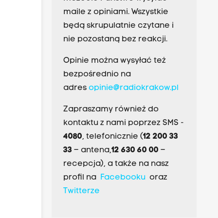
maile z opiniami. Wszystkie
będą skrupulatnie czytane i
nie pozostaną bez reakcji.
Opinie można wysyłać też
bezpośrednio na
adres
opinie@radiokrakow.pl
Zapraszamy również do
kontaktu z nami poprzez SMS -
4080
, telefonicznie (
12 200 33
33
– antena,
12 630 60 00
–
recepcja), a także na nasz
profil na
Facebooku
oraz
Twitterze