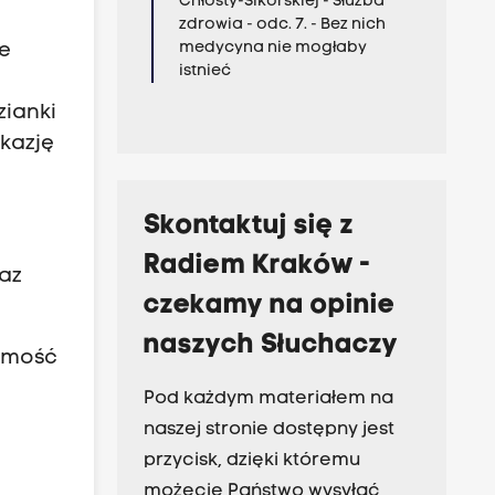
Chłosty-Sikorskiej - Służba
zdrowia - odc. 7. - Bez nich
medycyna nie mogłaby
le
istnieć
zianki
okazję
Skontaktuj się z
Radiem Kraków -
raz
czekamy na opinie
naszych Słuchaczy
domość
Pod każdym materiałem na
naszej stronie dostępny jest
przycisk, dzięki któremu
możecie Państwo wysyłać