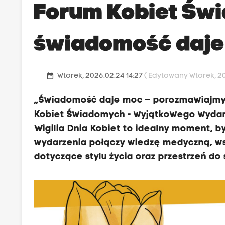
Forum Kobiet Św
świadomość daje
date_range
Wtorek, 2026.02.24 14:27
( Edytowany Wtorek, 20
„Świadomość daje moc – porozmawiajmy o
Kobiet Świadomych - wyjątkowego wydarz
Wigilia Dnia Kobiet to idealny moment, 
wydarzenia połączy wiedzę medyczną, ws
dotyczące stylu życia oraz przestrzeń do