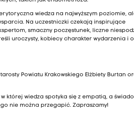
łych, takich jak endometrioza.
erytoryczna wiedza na najwyższym poziomie, a
sparcia. Na uczestniczki czekają inspirujące
spertom, smaczny poczęstunek, liczne niespod
eśli uroczysty, kobiecy charakter wydarzenia i 
tarosty Powiatu Krakowskiego Elżbiety Burtan o
 w której wiedza spotyka się z empatią, a świa
tórego nie można przegapić. Zapraszamy!