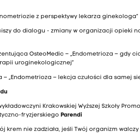
ednometriozie z perspektywy lekarza ginekologa”
szy do dialogu - zmiany w organizacji opieki n
zentująca OsteoMedic – „Endometrioza – gdy ci
erapii uroginekologicznej”
– „Endometrioza – lekcja czułości dla samej si
ydu
ykładowczyni Krakowskiej Wyższej Szkoły Promo
tyczno-fryzjerskiego
Parendi
ój krem nie zadziała, jeśli Twój organizm walczy