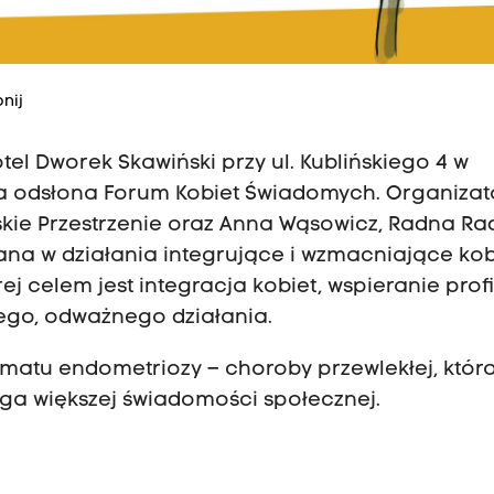
nij
tel Dworek Skawiński przy ul. Kublińskiego 4 w
owa odsłona Forum Kobiet Świadomych. Organiza
kie Przestrzenie oraz Anna Wąsowicz, Radna Ra
na w działania integrujące i wzmacniające kobi
ej celem jest integracja kobiet, wspieranie profi
go, odważnego działania.
ematu endometriozy – choroby przewlekłej, któr
aga większej świadomości społecznej.