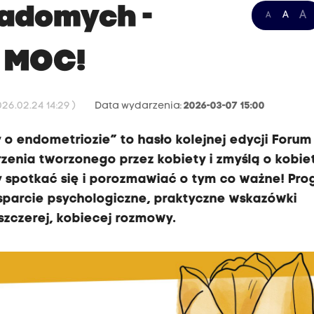
iadomych -
A
A
A
 MOC!
26.02.24 14:29 )
Data wydarzenia:
2026-03-07 15:00
 endometriozie” to hasło kolejnej edycji Forum
enia tworzonego przez kobiety i zmyślą o kobie
by spotkać się i porozmawiać o tym co ważne! Pr
parcie psychologiczne, praktyczne wskazówki
 szczerej, kobiecej rozmowy.