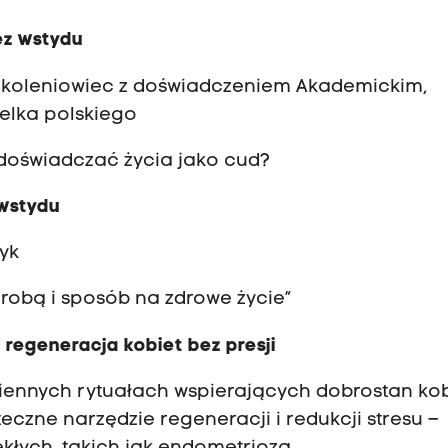
ez wstydu
szkoleniowiec z doświadczeniem Akademickim,
elka polskiego
i doświadczać życia jako cud?
 wstydu
tyk
orobą i sposób na zdrowe życie”
 regeneracja kobiet bez presji
iennych rytuałach wspierających dobrostan kob
eczne narzędzie regeneracji i redukcji stresu –