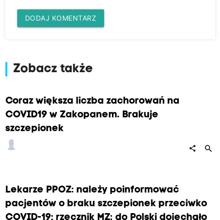
DODAJ KOMENTARZ
Zobacz także
Coraz większa liczba zachorowań na
COVID19 w Zakopanem. Brakuje
szczepionek
search
share
Lekarze PPOZ: należy poinformować
pacjentów o braku szczepionek przeciwko
COVID-19; rzecznik MZ: do Polski dojechało