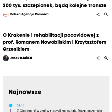
200 tys. szczepionek, będą kolejne transze
search
share
Polska Agencja Prasowa
O Krakenie i rehabilitacji pocovidowej z
prof. Romanem Nowobilskim i Krzytsztofem
Grzesikiem
search
share
Jacek
BAŃKA
Najnowsze
08:11
Z Oleandrów znów ruszyli na szlak. Rozpoczął się