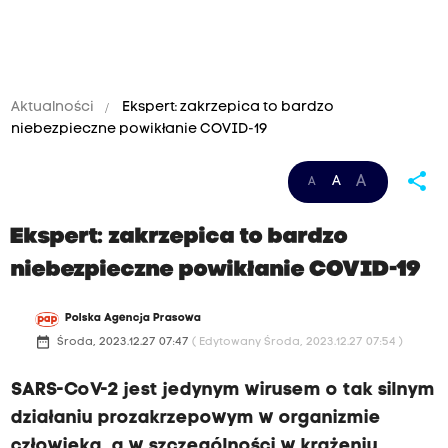
Aktualności
Ekspert: zakrzepica to bardzo
niebezpieczne powikłanie COVID-19
share
A
A
A
Ekspert: zakrzepica to bardzo
niebezpieczne powikłanie COVID-19
Polska Agencja Prasowa
date_range
Środa, 2023.12.27 07:47
( Edytowany Środa, 2023.12.27 07:54 )
SARS-CoV-2 jest jedynym wirusem o tak silnym
działaniu prozakrzepowym w organizmie
człowieka, a w szczególności w krążeniu