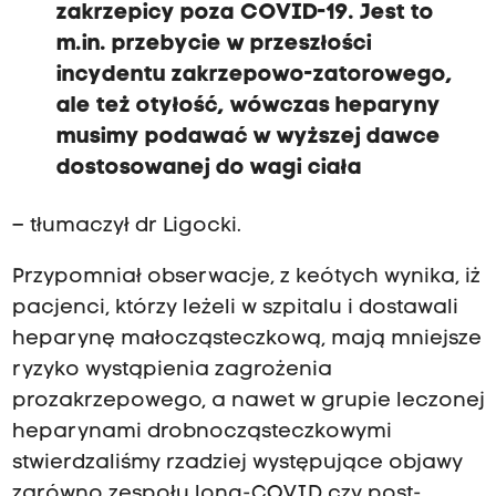
zakrzepicy poza COVID-19. Jest to
m.in. przebycie w przeszłości
incydentu zakrzepowo-zatorowego,
ale też otyłość, wówczas heparyny
musimy podawać w wyższej dawce
dostosowanej do wagi ciała
– tłumaczył dr Ligocki.
Przypomniał obserwacje, z keótych wynika, iż
pacjenci, którzy leżeli w szpitalu i dostawali
heparynę małocząsteczkową, mają mniejsze
ryzyko wystąpienia zagrożenia
prozakrzepowego, a nawet w grupie leczonej
heparynami drobnocząsteczkowymi
stwierdzaliśmy rzadziej występujące objawy
zarówno zespołu long-COVID czy post-