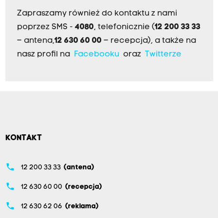
Zapraszamy również do kontaktu z nami
poprzez SMS -
4080
, telefonicznie (
12 200 33 33
– antena,
12 630 60 00
– recepcja), a także na
nasz profil na
Facebooku
oraz
Twitterze
KONTAKT
phone
12 200 33 33
(antena)
phone
12 630 60 00
(recepcja)
phone
12 630 62 06
(reklama)