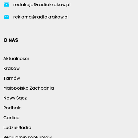
email
redakcja@radiokrakow.pl
email
reklama@radiokrakow.pl
O NAS
Aktualności
Kraków
Tarnów
Małopolska Zachodnia
Nowy Sącz
Podhale
Gorlice
Ludzie Radia
Regulamin konkursów