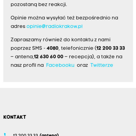
pozostaną bez reakcji.
Opinie można wysyłać też bezpośrednio na
adres
opinie@radiokrakow.pl
Zapraszamy również do kontaktu z nami
poprzez SMS -
4080
, telefonicznie (
12 200 33 33
– antena,
12 630 60 00
– recepcja), a także na
nasz profil na
Facebooku
oraz
Twitterze
KONTAKT
phone
12 200 33 33
(antena)