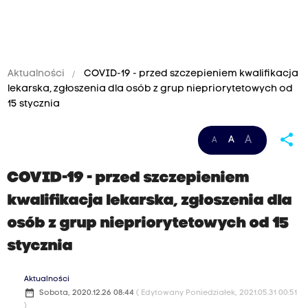
Aktualności
COVID-19 - przed szczepieniem kwalifikacja
lekarska, zgłoszenia dla osób z grup niepriorytetowych od
15 stycznia
share
A
A
A
COVID-19 - przed szczepieniem
kwalifikacja lekarska, zgłoszenia dla
osób z grup niepriorytetowych od 15
stycznia
Aktualności
date_range
Sobota, 2020.12.26 08:44
( Edytowany Poniedziałek, 2021.05.31 00:51
)