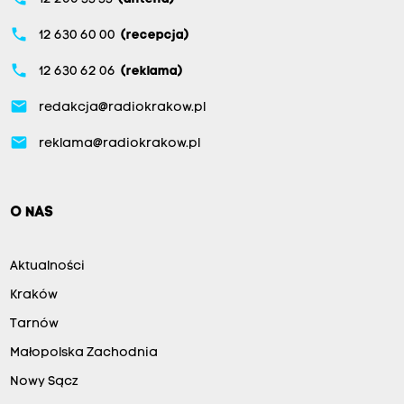
phone
12 630 60 00
(recepcja)
phone
12 630 62 06
(reklama)
email
redakcja@radiokrakow.pl
email
reklama@radiokrakow.pl
O NAS
Aktualności
Kraków
Tarnów
Małopolska Zachodnia
Nowy Sącz