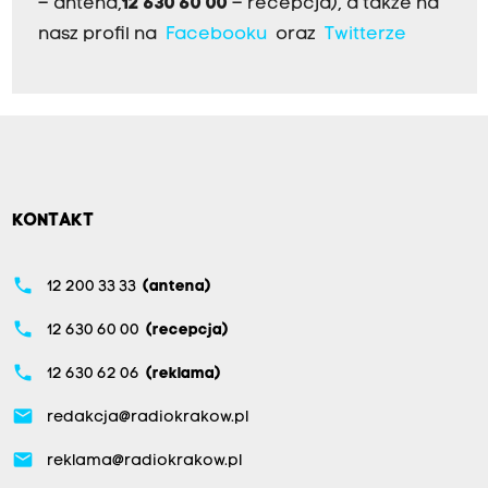
– antena,
12 630 60 00
– recepcja), a także na
nasz profil na
Facebooku
oraz
Twitterze
KONTAKT
phone
12 200 33 33
(antena)
phone
12 630 60 00
(recepcja)
phone
12 630 62 06
(reklama)
email
redakcja@radiokrakow.pl
email
reklama@radiokrakow.pl