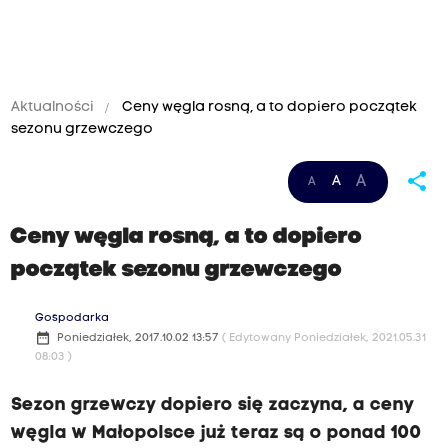
Aktualności
Ceny węgla rosną, a to dopiero początek
sezonu grzewczego
share
A
A
A
Ceny węgla rosną, a to dopiero
początek sezonu grzewczego
Gospodarka
date_range
Poniedziałek, 2017.10.02 13:57
( Edytowany Poniedziałek, 2021.05.31
08:03 )
Sezon grzewczy dopiero się zaczyna, a ceny
węgla w Małopolsce już teraz są o ponad 100