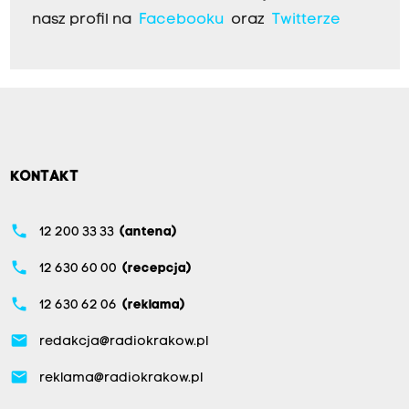
nasz profil na
Facebooku
oraz
Twitterze
KONTAKT
phone
12 200 33 33
(antena)
phone
12 630 60 00
(recepcja)
phone
12 630 62 06
(reklama)
email
redakcja@radiokrakow.pl
email
reklama@radiokrakow.pl