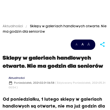
Aktualności
Sklepy w galeriach handlowych otwarte. Nie
ma godzin dla seniorów
share
A
A
A
Sklepy w galeriach handlowych
otwarte. Nie ma godzin dla seniorów
Aktualności
date_range
Poniedziałek, 2021.02.01 06:58
( Edytowany Poniedziałek, 2021.05.31
00:54 )
Od poniedziałku, 1 lutego sklepy w galeriach
handlowych są otwarte, nie ma już godzin dla