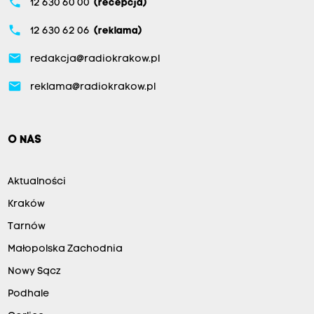
phone
12 630 60 00
(recepcja)
phone
12 630 62 06
(reklama)
email
redakcja@radiokrakow.pl
email
reklama@radiokrakow.pl
O NAS
Aktualności
Kraków
Tarnów
Małopolska Zachodnia
Nowy Sącz
Podhale