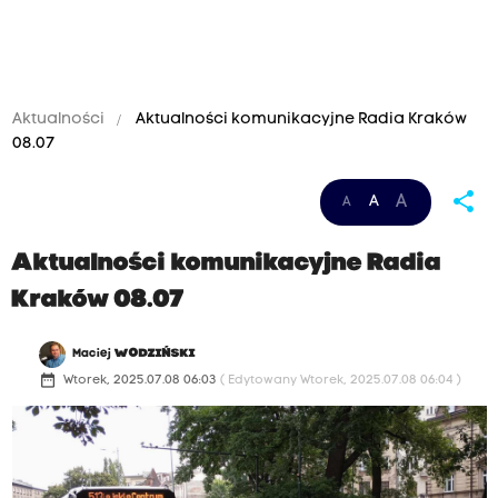
Aktualności
Aktualności komunikacyjne Radia Kraków
08.07
share
A
A
A
Aktualności komunikacyjne Radia
Kraków 08.07
Maciej
WODZIŃSKI
date_range
Wtorek, 2025.07.08 06:03
( Edytowany Wtorek, 2025.07.08 06:04 )