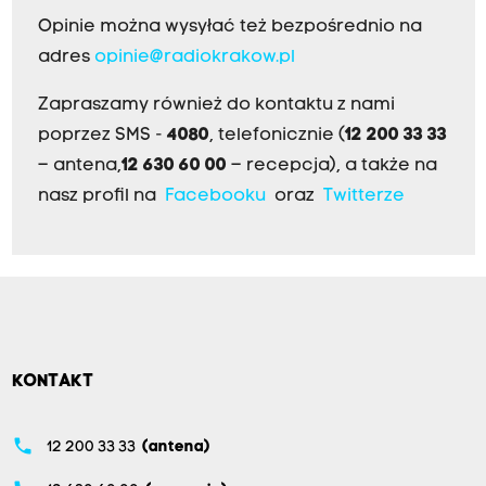
Opinie można wysyłać też bezpośrednio na
adres
opinie@radiokrakow.pl
Zapraszamy również do kontaktu z nami
poprzez SMS -
4080
, telefonicznie (
12 200 33 33
– antena,
12 630 60 00
– recepcja), a także na
nasz profil na
Facebooku
oraz
Twitterze
KONTAKT
phone
12 200 33 33
(antena)