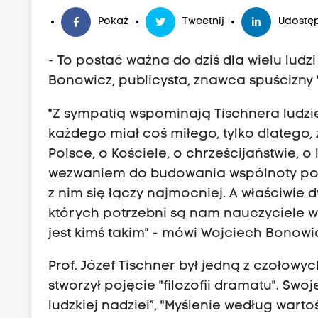
Pokaż
Tweetnij
Udostęp
- To postać ważna do dziś dla wielu lud
Bonowicz, publicysta, znawca spuścizny "
"Z sympatią wspominają Tischnera ludzi
każdego miał coś miłego, tylko dlatego, 
Polsce, o Kościele, o chrześcijaństwie, o
wezwaniem do budowania wspólnoty polski
z nim się łączy najmocniej. A właściwie 
których potrzebni są nam nauczyciele wo
jest kimś takim" - mówi Wojciech Bonowi
Prof. Józef Tischner był jedną z czołowyc
stworzył pojęcie "filozofii dramatu". Sw
ludzkiej nadziei”, "Myślenie według warto