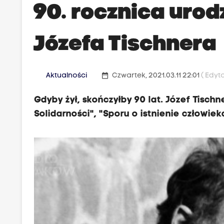
90. rocznica urodz
Józefa Tischnera
date_range
Aktualności
Czwartek, 2021.03.11 22:01
( Edyt
Gdyby żył, skończyłby 90 lat. Józef Tischner
Solidarności", "Sporu o istnienie człowieka"