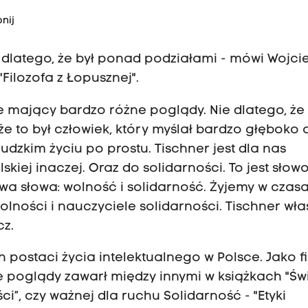
nij
zi dlatego, że był ponad podziałami - mówi Wojci
Filozofa z Łopusznej".
e mający bardzo różne poglądy. Nie dlatego, że
że to był człowiek, który myślał bardzo głęboko 
 ludzkim życiu po prostu. Tischner jest dla nas
ej inaczej. Oraz do solidarności. To jest słowo
dwa słowa: wolność i solidarność. Żyjemy w czas
lności i nauczyciele solidarności. Tischner wła
cz.
h postaci życia intelektualnego w Polsce. Jako fi
oje poglądy zawarł między innymi w książkach "Św
ści”, czy ważnej dla ruchu Solidarność - "Etyki