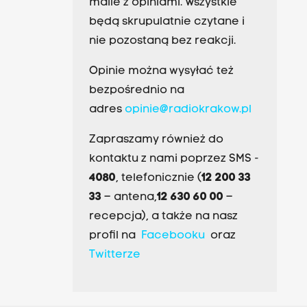
maile z opiniami. Wszystkie
będą skrupulatnie czytane i
nie pozostaną bez reakcji.
Opinie można wysyłać też
bezpośrednio na
adres
opinie@radiokrakow.pl
Zapraszamy również do
kontaktu z nami poprzez SMS -
4080
, telefonicznie (
12 200 33
33
– antena,
12 630 60 00
–
recepcja), a także na nasz
profil na
Facebooku
oraz
Twitterze