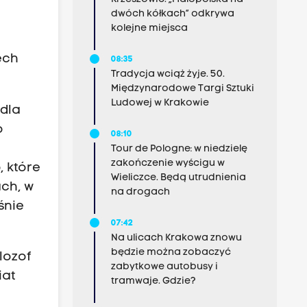
dwóch kółkach” odkrywa
kolejne miejsca
ech
08:35
Tradycja wciąż żyje. 50.
Międzynarodowe Targi Sztuki
Ludowej w Krakowie
 dla
o
08:10
Tour de Pologne: w niedzielę
zakończenie wyścigu w
, które
Wieliczce. Będą utrudnienia
ach, w
na drogach
śnie
07:42
Na ulicach Krakowa znowu
będzie można zobaczyć
lozof
zabytkowe autobusy i
iat
tramwaje. Gdzie?