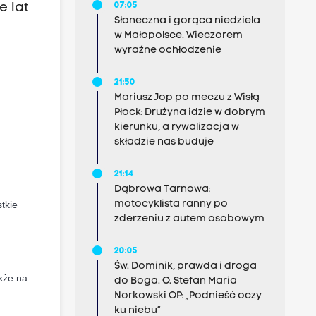
e lat
07:05
Słoneczna i gorąca niedziela
w Małopolsce. Wieczorem
wyraźne ochłodzenie
21:50
Mariusz Jop po meczu z Wisłą
Płock: Drużyna idzie w dobrym
kierunku, a rywalizacja w
składzie nas buduje
21:14
Dąbrowa Tarnowa:
motocyklista ranny po
tkie
zderzeniu z autem osobowym
20:05
Św. Dominik, prawda i droga
kże na
do Boga. O. Stefan Maria
Norkowski OP: „Podnieść oczy
ku niebu”