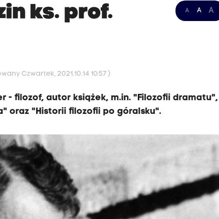
in ks. prof.
A
A
A
owany Czwartek, 2021.10.14 10:57 )
 - filozof, autor książek, m.in. "Filozofii dramatu",
 oraz "Historii filozofii po góralsku".