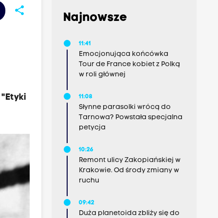
share
Najnowsze
11:41
Emocjonująca końcówka
Tour de France kobiet z Polką
w roli głównej
 "Etyki
11:08
Słynne parasolki wrócą do
Tarnowa? Powstała specjalna
petycja
10:26
Remont ulicy Zakopiańskiej w
Krakowie. Od środy zmiany w
ruchu
09:42
Duża planetoida zbliży się do