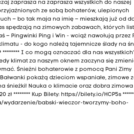
zaj zaprasza na zaprasza wszystkich do naszej
przyjaźnionych ze sobą bohaterów, ulepionych
 Buch – bo tak maja na imię – mieszkają już od 
czas spędzają na zimowych zabawach, których lis
aś – Pingwinki Ping i Win - wciąż nawołują przez
klimatu - do kogo należą tajemnicze ślady na ś
? ******** I co mogą oznaczać dla nas wszystkic
kiedy klimat za naszym oknem zaczyna się zmieni
rzymać. Śnieżni bohaterowie z pomocą Pani Zimy
 Bałwanki pokażą dzieciom wspaniałe, zimowe 
a śnieżki! Nauka o klimacie oraz dobra zimowa
ł ******** Kup Bilety: https://bilety.io/HCP5s *****
rta/wydarzenie/babski-wieczor-tworzymy-boho-