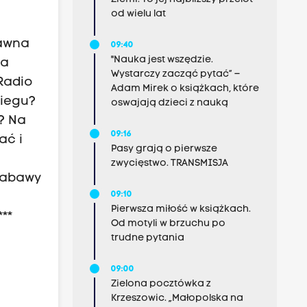
od wielu lat
dawna
09:40
"Nauka jest wszędzie.
ta
Wystarczy zacząć pytać” –
 Radio
Adam Mirek o książkach, które
niegu?
oswajają dzieci z nauką
h? Na
09:16
ać i
Pasy grają o pierwsze
zwycięstwo. TRANSMISJA
zabawy
09:10
Pierwsza miłość w książkach.
***
Od motyli w brzuchu po
trudne pytania
09:00
Zielona pocztówka z
Krzeszowic. „Małopolska na