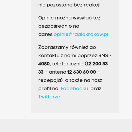
nie pozostaną bez reakcji.
Opinie można wysyłać też
bezpośrednio na
adres
opinie@radiokrakow.pl
Zapraszamy również do
kontaktu z nami poprzez SMS -
4080
, telefonicznie (
12 200 33
33
– antena,
12 630 60 00
–
recepcja), a także na nasz
profil na
Facebooku
oraz
Twitterze