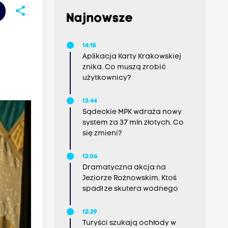
share
Najnowsze
14:18
Aplikacja Karty Krakowskiej
znika. Co muszą zrobić
użytkownicy?
13:44
Sądeckie MPK wdraża nowy
system za 37 mln złotych. Co
się zmieni?
13:06
Dramatyczna akcja na
Jeziorze Rożnowskim. Ktoś
spadł ze skutera wodnego
12:29
Turyści szukają ochłody w