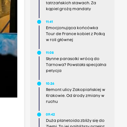
tatrzańskich stawach. Za
kąpiel grożą mandaty
11:41
Emocjonująca końcówka
Tour de France kobiet z Polką
w roli głównej
11:08
Słynne parasolki wrócą do
Tarnowa? Powstała specjalna
petycja
10:26
Remont ulicy Zakopiańskiej w
Krakowie. Od środy zmiany w
ruchu
09:42
Duża planetoida zbliży się do
Ziemi. To jej najbliższy przelot