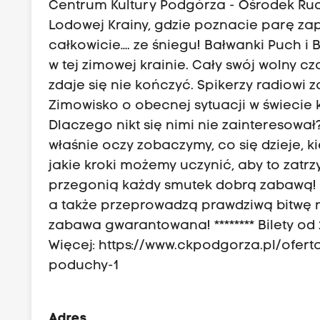
Centrum Kultury Podgórza - Ośrodek Ruc
Lodowej Krainy, gdzie poznacie parę za
całkowicie…. ze śniegu! Bałwanki Puch i
w tej zimowej krainie. Cały swój wolny 
zdaje się nie kończyć. Spikerzy radiowi z
Zimowisko o obecnej sytuacji w świecie 
Dlaczego nikt się nimi nie zainteresował
właśnie oczy zobaczymy, co się dzieje, 
jakie kroki możemy uczynić, aby to zat
przegonią każdy smutek dobrą zabawą!
a także przeprowadzą prawdziwą bitwę n
zabawa gwarantowana! ******** Bilety od 20 z
Więcej: https://www.ckpodgorza.pl/ofe
poduchy-1
Adres