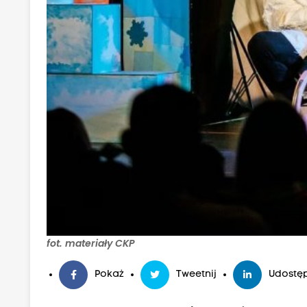
fot. materiały CKP
Pokaż
Tweetnij
Udostęp