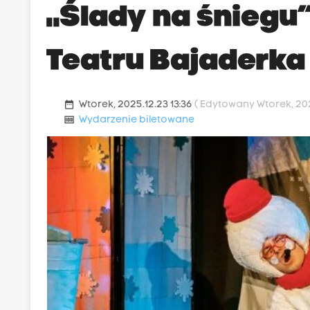
„Ślady na śniegu”
Teatru Bajaderka
date_range
Wtorek, 2025.12.23 13:36
( Edytowany Wtorek, 2025
money
Wydarzenie biletowane