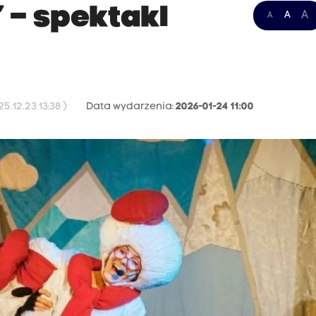
 – spektakl
A
A
A
.12.23 13:38 )
Data wydarzenia:
2026-01-24 11:00