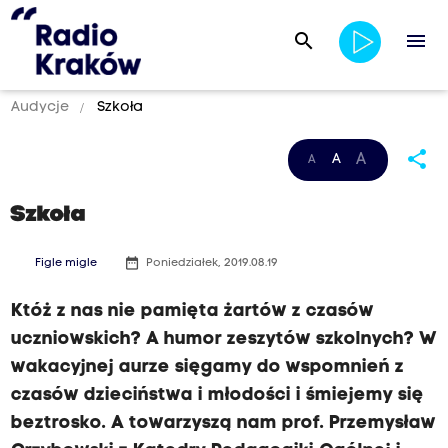
search
menu
Audycje
Szkoła
share
A
A
A
Szkoła
date_range
Figle migle
Poniedziałek, 2019.08.19
Któż z nas nie pamięta żartów z czasów
uczniowskich? A humor zeszytów szkolnych? W
wakacyjnej aurze sięgamy do wspomnień z
czasów dzieciństwa i młodości i śmiejemy się
beztrosko. A towarzyszą nam prof. Przemysław