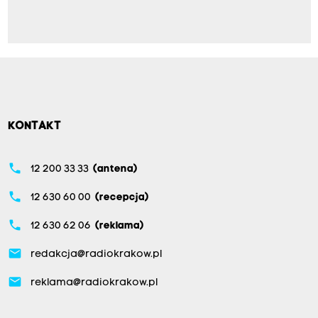
KONTAKT
phone
12 200 33 33
(antena)
phone
12 630 60 00
(recepcja)
phone
12 630 62 06
(reklama)
email
redakcja@radiokrakow.pl
email
reklama@radiokrakow.pl