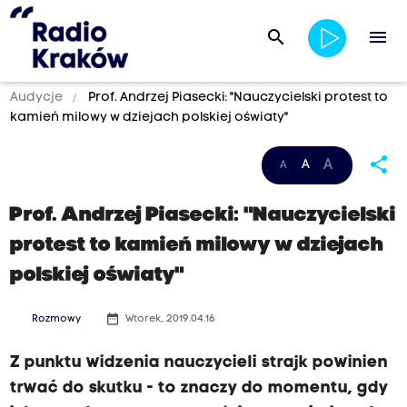
search
menu
Audycje
Prof. Andrzej Piasecki: "Nauczycielski protest to
kamień milowy w dziejach polskiej oświaty"
share
A
A
A
Prof. Andrzej Piasecki: "Nauczycielski
protest to kamień milowy w dziejach
polskiej oświaty"
date_range
Rozmowy
Wtorek, 2019.04.16
Z punktu widzenia nauczycieli strajk powinien
trwać do skutku - to znaczy do momentu, gdy