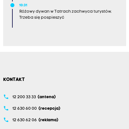
10:31
Różowy dywan w Tatrach zachwyca turystów.
Trzeba się pospieszyć
KONTAKT
phone
12 200 33 33
(antena)
phone
12 630 60 00
(recepcja)
phone
12 630 62 06
(reklama)