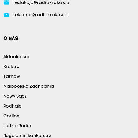
email
redakcja@radiokrakow.pl
email
reklama@radiokrakow.pl
O NAS
Aktualności
Kraków
Tarnów
Małopolska Zachodnia
Nowy Sącz
Podhale
Gorlice
Ludzie Radia
Regulamin konkursów