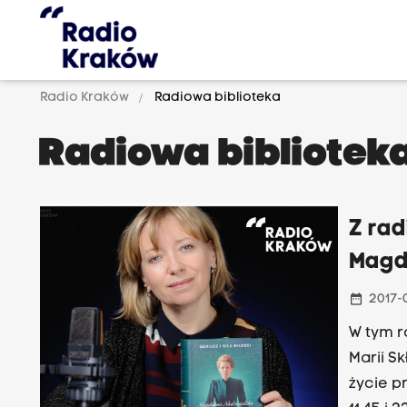
Radio Kraków
Radiowa biblioteka
Radiowa bibliotek
Z rad
Magd
date_range
2017-
W tym roku w listopa
Marii Skłodowskiej-Cu
życie p