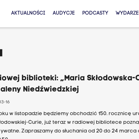
AKTUALNOŚCI
AUDYCJE
PODCASTY
WYDARZE
a
iowej biblioteki: „Maria Skłodowska-
aleny Niedźwiedzkiej
03-16
dzie będziemy obchodzić 150. rocznicę urodzin
rie, już teraz w radiowej bibliotece poznajemy jej
rywatne. Zapraszamy do słuchania od 20 do 24 marca 