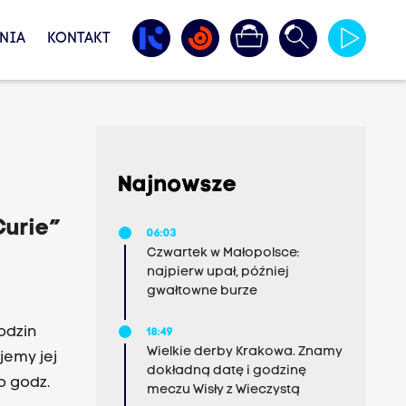
NIA
KONTAKT
Najnowsze
Curie”
06:03
Czwartek w Małopolsce:
najpierw upał, później
gwałtowne burze
18:49
Wielkie derby Krakowa. Znamy
dokładną datę i godzinę
o godz.
meczu Wisły z Wieczystą