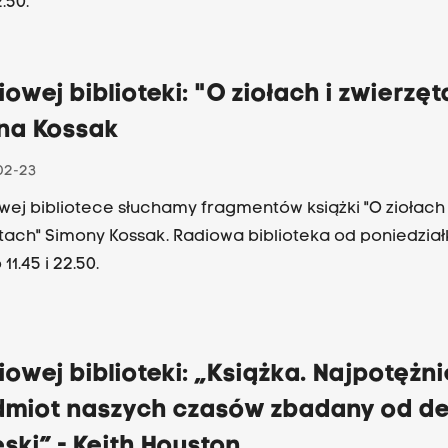
2.50.
iowej biblioteki: "O ziołach i zwierzęt
na Kossak
02-23
wej bibliotece słuchamy fragmentów książki "O ziołach 
tach" Simony Kossak. Radiowa biblioteka od poniedział
11.45 i 22.50.
iowej biblioteki: „Książka. Najpotężni
dmiot naszych czasów zbadany od de
ski” - Keith Houston