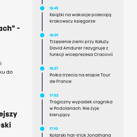
18:45
Książki na wakacje polecają
krakowscy księgarze
ach" -
18:39
Trzęsienie ziemi przy Kałuży.
David Amdurer rezygnuje z
funkcji wiceprezesa Cracovii
i
18:37
ku do
Polka trzecia na etapie Tour
de France
17:52
Tragiczny wypadek ciągnika
w Podolanach. Nie żyje
ejszy
kierujący
ski
17:10
Kolarski hat-trick Jonathana