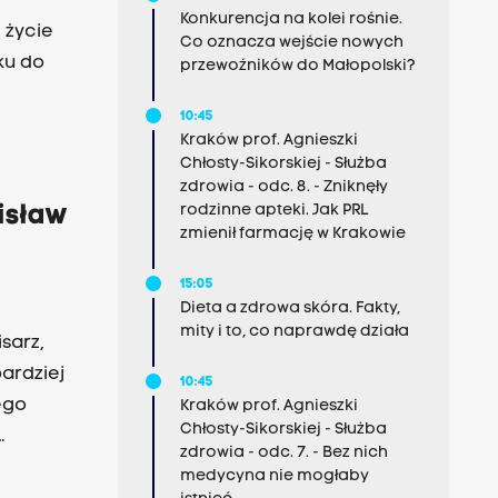
Konkurencja na kolei rośnie.
 życie
Co oznacza wejście nowych
ku do
przewoźników do Małopolski?
10:45
Kraków prof. Agnieszki
Chłosty-Sikorskiej - Służba
zdrowia - odc. 8. - Zniknęły
rodzinne apteki. Jak PRL
nisław
zmienił farmację w Krakowie
15:05
Dieta a zdrowa skóra. Fakty,
mity i to, co naprawdę działa
isarz,
ardziej
10:45
ego
Kraków prof. Agnieszki
Chłosty-Sikorskiej - Służba
zdrowia - odc. 7. - Bez nich
iowa
medycyna nie mogłaby