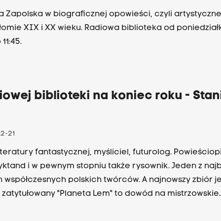
a Zapolska w biograficznej opowieści, czyli artystyczne
łomie XIX i XX wieku. Radiowa biblioteka od poniedział
 11:45.
iowej biblioteki na koniec roku - Sta
12-21
iteratury fantastycznej, myśliciel, futurolog. Powieściop
yktand i w pewnym stopniu także rysownik. Jeden z najb
 współczesnych polskich twórców. A najnowszy zbiór j
 zatytułowany "Planeta Lem" to dowód na mistrzowskie
wanie się jeszcze jednym gatunkiem - felietonem. Rad