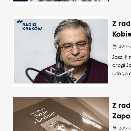
Z rad
Kobie
date_range
2017-
Jazz, fi
drogi J
lutego o
Z rad
Zapo
date_range
2017-0