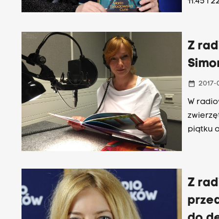
11.45 i 2
Z rad
Simo
date_range
2017-
W radio
zwierzę
piątku o 
Z rad
prze
do de