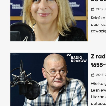
date_range
2017-
Książka
papirus
zawdzię
Z rad
1655
date_range
2017-
Wielka 
Leśniewskiego Potop. Czas hańby 
Literack
potopu. 