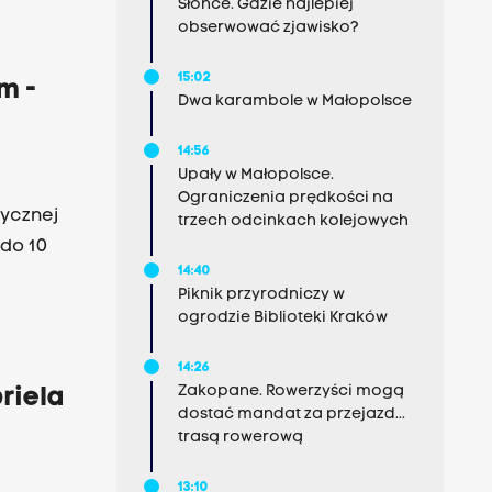
Słońce. Gdzie najlepiej
obserwować zjawisko?
15:02
m -
Dwa karambole w Małopolsce
14:56
Upały w Małopolsce.
Ograniczenia prędkości na
tycznej
trzech odcinkach kolejowych
 do 10
14:40
Piknik przyrodniczy w
ogrodzie Biblioteki Kraków
14:26
Zakopane. Rowerzyści mogą
briela
dostać mandat za przejazd...
trasą rowerową
13:10