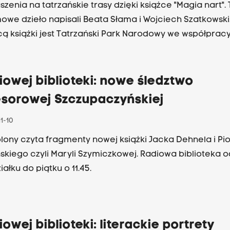
zenia na tatrzańskie trasy dzięki książce "Magia nart". 
we dzieło napisali Beata Słama i Wojciech Szatkowski
 książki jest Tatrzański Park Narodowy we współpracy
Tatrzańskim im. doktora Tytusa Chałubińskiego. Słuch
 do piątku o 11:45 i 22:50. Radiowa biblioteka od
ałku do piątku o 11.45.
iowej biblioteki: nowe śledztwo
esorowej Szczupaczyńskiej
1-10
lony czyta fragmenty nowej książki Jacka Dehnela i Pio
skiego czyli Maryli Szymiczkowej. Radiowa biblioteka o
ałku do piątku o 11.45.
iowej biblioteki: literackie portrety