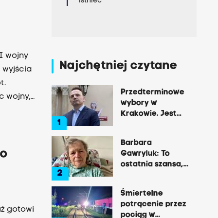
istnieć
I wojny
Najchętniej czytane
 wyjścia
t.
Przedterminowe
c wojny,
wybory w
c
Krakowie. Jest
1
y. Kim
decyzja Łukasza
Gibały
alał z
Barbara
? Radiowa
go
Gawryluk: To
ostatnia szansa,
2
by opowiedzieć o
tej okrutnej
Śmiertelne
chorobie
potrącenie przez
uż gotowi
pociąg w