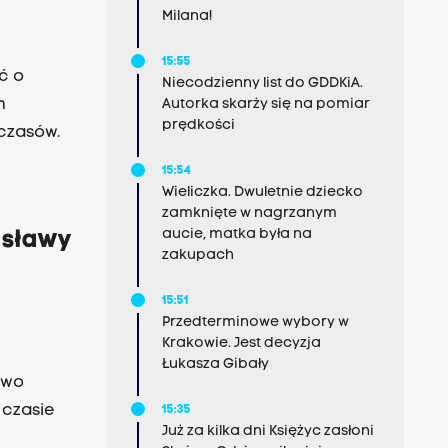
Milana!
15:55
ć o
Niecodzienny list do GDDKiA.
m
Autorka skarży się na pomiar
prędkości
czasów.
15:54
Wieliczka. Dwuletnie dziecko
zamknięte w nagrzanym
aucie, matka była na
i sławy
zakupach
15:51
Przedterminowe wybory w
Krakowie. Jest decyzja
Łukasza Gibały
 czasie
15:35
Już za kilka dni Księżyc zasłoni