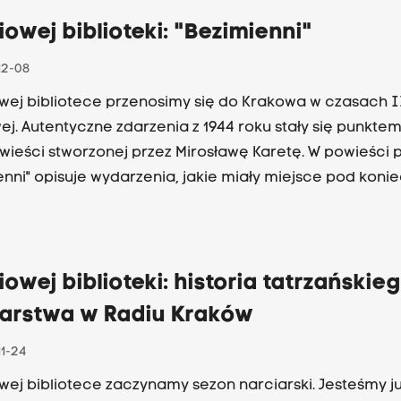
ka od poniedziałku do piątku o 11.45.
iowej biblioteki: "Bezimienni"
12-08
wej bibliotece przenosimy się do Krakowa w czasach I
ej. Autentyczne zdarzenia z 1944 roku stały się punktem
wieści stworzonej przez Mirosławę Karetę. W powieści p
enni" opisuje wydarzenia, jakie miały miejsce pod konie
o na krakowskim Zabłociu rozbił się aliancki bombowie
or. Leciał z pomocą humanitarna do walczącej Warszaw
onkowie załogi? Jakie były ich wcześniejsze losy? Kto oc
ofy i jakie miało to skutki dla krakowskiego podziemia
iowej biblioteki: historia tatrzańskie
ka od poniedziałku do piątku o 11.45.
iarstwa w Radiu Kraków
11-24
wej bibliotece zaczynamy sezon narciarski. Jesteśmy j