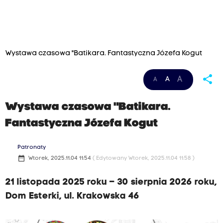
Wystawa czasowa "Batikara. Fantastyczna Józefa Kogut
share
A
A
A
Wystawa czasowa "Batikara.
Fantastyczna Józefa Kogut
Patronaty
date_range
Wtorek, 2025.11.04 11:54
( Edytowany Wtorek, 2025.11.04 11:58 )
21 listopada 2025 roku – 30 sierpnia 2026 roku,
Dom Esterki, ul. Krakowska 46