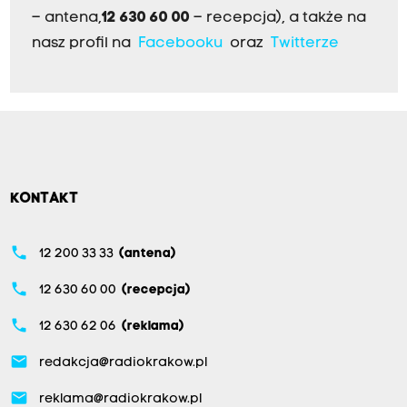
– antena,
12 630 60 00
– recepcja), a także na
nasz profil na
Facebooku
oraz
Twitterze
KONTAKT
phone
12 200 33 33
(antena)
phone
12 630 60 00
(recepcja)
phone
12 630 62 06
(reklama)
email
redakcja@radiokrakow.pl
email
reklama@radiokrakow.pl