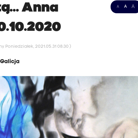
czą… Anna
A
A
A
0.10.2020
y Poniedziałek, 2021.05.31 08:30 )
Galicja