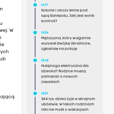
14:17
um
Kolonie i obozy letnie pod
lupą Sanepidu. Jaki jest wynik
kontroli?
u
wej. W
13:56
o
Mężczyzna, który wulgarnie
wyzywał dwójkę Ukraińców,
ie
zgłosił się na policję
wych
lub
13:42
Hulajnoga elektryczna dla
dziecka? Rodzice muszą
pamiętać o nowych
zasadach
12:51
gającą
364 tys. dzieci żyje w skrajnym
ubóstwie. W takich rodzinach
nikt nie myśli o wakacjach