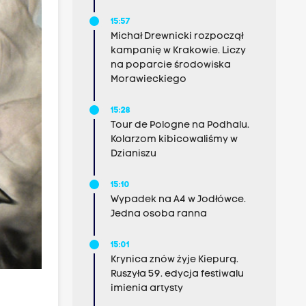
15:57
Michał Drewnicki rozpoczął
kampanię w Krakowie. Liczy
na poparcie środowiska
Morawieckiego
15:28
Tour de Pologne na Podhalu.
Kolarzom kibicowaliśmy w
Dzianiszu
15:10
Wypadek na A4 w Jodłówce.
Jedna osoba ranna
15:01
Krynica znów żyje Kiepurą.
Ruszyła 59. edycja festiwalu
imienia artysty