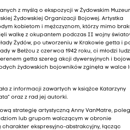
anych z myślą o ekspozycji w Żydowskim Muze
iej Żydowskiej Organizacji Bojowej. Artystka
odym kobietom i mężczyznom, którzy mimo brak
djęli walkę z okupantem podczas II wojny świato
głady Żydów, po utworzeniu w Krakowie getta i p
y w Bełżcu z czerwca 1942 roku, ci młodzi ludz
 terenem getta szereg akcji dywersyjnych i bojo
dych żydowskich bojowników zginęła w walce 
ała z informacji zawartych w książce Katarzyny
” oraz z rad jej autorki.
nową strategię artystyczną Anny VanMatre, pole
ludziom lub grupom walczącym w obronie
ją charakter ekspresyjno-abstrakcyjny, łącząc