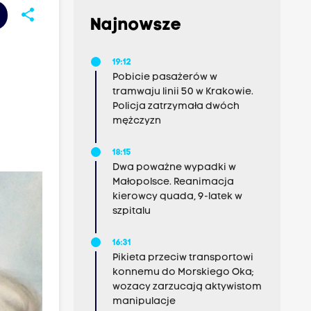
share
Najnowsze
19:12
Pobicie pasażerów w
tramwaju linii 50 w Krakowie.
Policja zatrzymała dwóch
mężczyzn
18:15
Dwa poważne wypadki w
Małopolsce. Reanimacja
kierowcy quada, 9-latek w
szpitalu
16:31
Pikieta przeciw transportowi
konnemu do Morskiego Oka;
wozacy zarzucają aktywistom
manipulacje