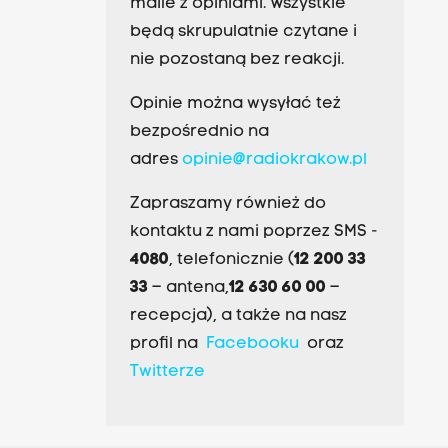
maile z opiniami. Wszystkie
będą skrupulatnie czytane i
nie pozostaną bez reakcji.
Opinie można wysyłać też
bezpośrednio na
adres
opinie@radiokrakow.pl
Zapraszamy również do
kontaktu z nami poprzez SMS -
4080
, telefonicznie (
12 200 33
33
– antena,
12 630 60 00
–
recepcja), a także na nasz
profil na
Facebooku
oraz
Twitterze