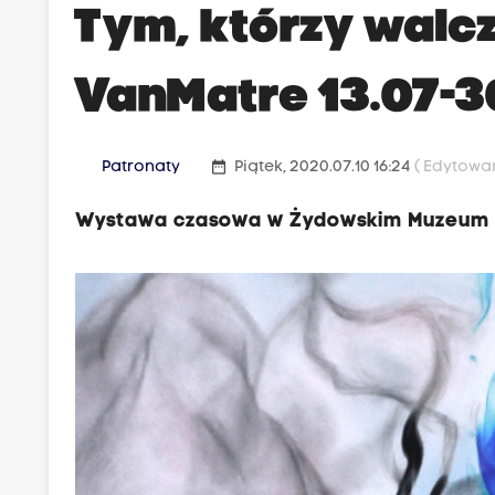
Tym, którzy wal
VanMatre 13.07-3
date_range
Patronaty
Piątek, 2020.07.10 16:24
( Edytowan
Wystawa czasowa w Żydowskim Muzeum 