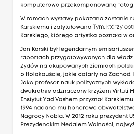
komputerowo przekomponowaną fotogra
W ramach wystawy pokazana zostanie r
Karskiemu i zatytułowana
Tym, którzy os
Karskiego, którego artystka poznała w os
Jan Karski był legendarnym emisariusz
raportach przygotowywanych dla władz n
Żydów na okupowanych ziemiach polskich
o Holokauście, jakie dotarły na Zachód.
Jako profesor nauk politycznych wykład
dwukrotnie odznaczony krzyżem Virtuti Mi
Instytut Yad Vashem przyznał Karskiemu 
1994 nadano mu honorowe obywatelstwo 
Nagrody Nobla. W 2012 roku prezydent 
Prezydenckim Medalem Wolności, najwy