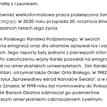
fię z rysunkiem.
ównież wielkoformatowa praca poświęcona Ja
trzegają…
W 2020 roku przypada 20. rocznica śmi
tatnich latach jego życia.
em Polskiego Państwa Podziemnego. W swoich
a emigracji oraz dla aliantów opisywał los i z
. Jego raporty były jednymi z pierwszych info
 Po zakończeniu wojny Karski pozostał na emigra
ał na amerykańskich uniwersytetach. Jan Karski
litari, otrzymał także Order Orła Białego. W 1982
tytuł „Sprawiedliwy wśród Narodów Świata”, a w 
Izraela. W 1998 roku był nominowany do Pokoj
USA Barack Obama odznaczył go pośmiertnie
ższym amerykańskim odznaczeniem cywilnym.