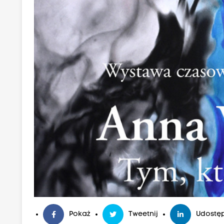
Pokaż
Tweetnij
Udostęp