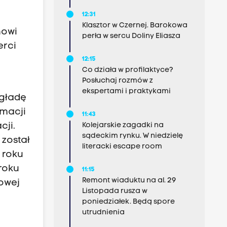
12:31
Klasztor w Czernej. Barokowa
nowi
perła w sercu Doliny Eliasza
erci
12:15
Co działa w profilaktyce?
Posłuchaj rozmów z
ekspertami i praktykami
agładę
rmacji
11:43
Kolejarskie zagadki na
cji.
sądeckim rynku. W niedzielę
 został
literacki escape room
 roku
roku
11:15
Remont wiaduktu na al. 29
owej
Listopada rusza w
poniedziałek. Będą spore
utrudnienia