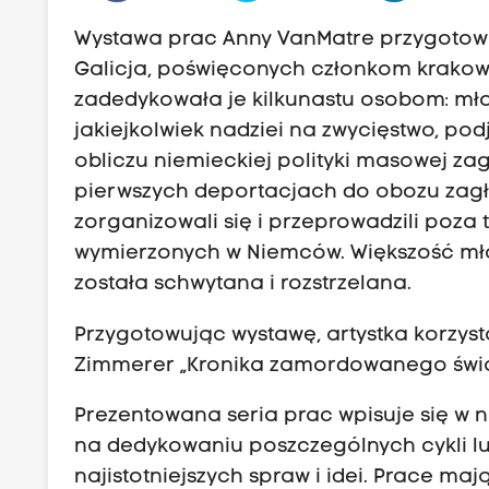
Wystawa prac Anny VanMatre przygotow
Galicja, poświęconych członkom krakowsk
zadedykowała je kilkunastu osobom: mł
jakiejkolwiek nadziei na zwycięstwo, po
obliczu niemieckiej polityki masowej za
pierwszych deportacjach do obozu zagład
zorganizowali się i przeprowadzili poza
wymierzonych w Niemców. Większość mło
została schwytana i rozstrzelana.
Przygotowując wystawę, artystka korzyst
Zimmerer „Kronika zamordowanego świata
Prezentowana seria prac wpisuje się w 
na dedykowaniu poszczególnych cykli 
najistotniejszych spraw i idei. Prace ma