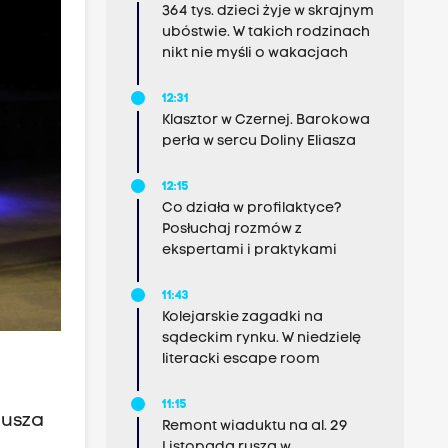
364 tys. dzieci żyje w skrajnym
ubóstwie. W takich rodzinach
nikt nie myśli o wakacjach
12:31
Klasztor w Czernej. Barokowa
perła w sercu Doliny Eliasza
12:15
Co działa w profilaktyce?
Posłuchaj rozmów z
ekspertami i praktykami
11:43
Kolejarskie zagadki na
sądeckim rynku. W niedzielę
literacki escape room
11:15
eusza
Remont wiaduktu na al. 29
Listopada rusza w