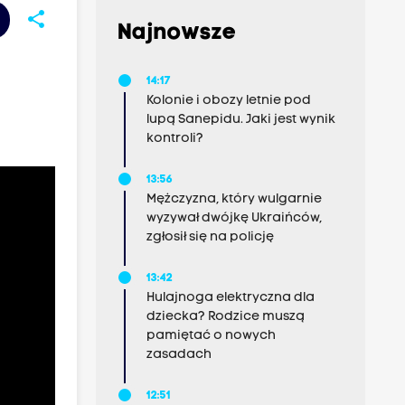
share
Najnowsze
14:17
Kolonie i obozy letnie pod
lupą Sanepidu. Jaki jest wynik
kontroli?
13:56
Mężczyzna, który wulgarnie
wyzywał dwójkę Ukraińców,
zgłosił się na policję
13:42
Hulajnoga elektryczna dla
dziecka? Rodzice muszą
pamiętać o nowych
zasadach
12:51