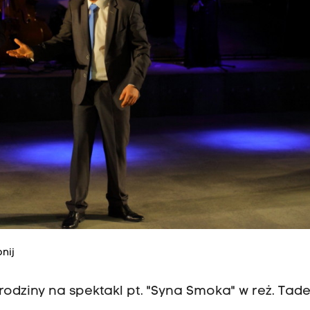
nij
rodziny na spektakl pt. "Syna Smoka" w reż. Tad