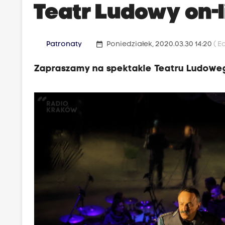
Teatr Ludowy on-l
date_range
Patronaty
Poniedziałek, 2020.03.30 14:20
( E
Zapraszamy na spektakle Teatru Ludoweg