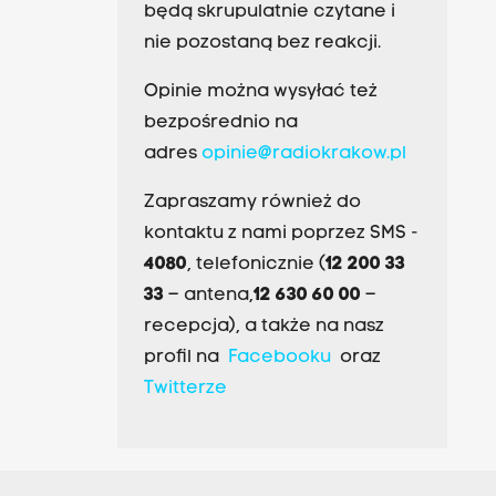
będą skrupulatnie czytane i
nie pozostaną bez reakcji.
Opinie można wysyłać też
bezpośrednio na
adres
opinie@radiokrakow.pl
Zapraszamy również do
kontaktu z nami poprzez SMS -
4080
, telefonicznie (
12 200 33
33
– antena,
12 630 60 00
–
recepcja), a także na nasz
profil na
Facebooku
oraz
Twitterze