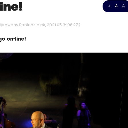
ine!
A
A
A
dytowany Poniedziałek, 2021.05.31 08:27 )
o on-line!