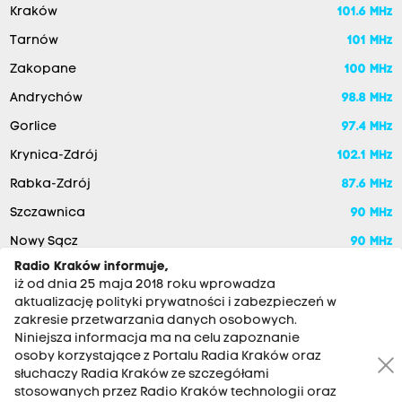
Kraków
101.6 MHz
Tarnów
101 MHz
Zakopane
100 MHz
Andrychów
98.8 MHz
Gorlice
97.4 MHz
Krynica-Zdrój
102.1 MHz
Rabka-Zdrój
87.6 MHz
Szczawnica
90 MHz
Nowy Sącz
90 MHz
Radio Kraków informuje,
iż od dnia 25 maja 2018 roku wprowadza
aktualizację polityki prywatności i zabezpieczeń w
zakresie przetwarzania danych osobowych.
Niniejsza informacja ma na celu zapoznanie
osoby korzystające z Portalu Radia Kraków oraz
słuchaczy Radia Kraków ze szczegółami
stosowanych przez Radio Kraków technologii oraz