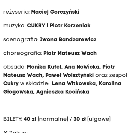
reżyseria:
Maciej Gorczyński
muzyka:
CUKRY i Piotr Korzeniak
scenografia:
Iwona Bandzarewicz
choreografia:
Piotr Mateusz Wach
obsada:
Monika Kufel, Ana Nowicka, Piotr
Mateusz Wach, Paweł Wolsztyński
oraz zespół
Cukry
w składzie:
Lena Witkowska, Karolina
Głogowska, Agnieszka Kocińska
BILETY:
4
0 zł
[normalne] /
30
z
ł
[ulgowe]