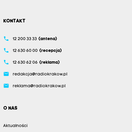
KONTAKT
phone
12 200 33 33
(antena)
phone
12 630 60 00
(recepcja)
phone
12 630 62 06
(reklama)
email
redakcja@radiokrakow.pl
email
reklama@radiokrakow.pl
O NAS
Aktualności