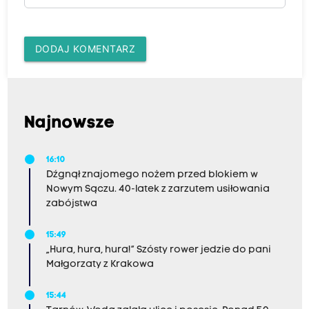
DODAJ KOMENTARZ
Najnowsze
16:10
Dźgnął znajomego nożem przed blokiem w
Nowym Sączu. 40-latek z zarzutem usiłowania
zabójstwa
15:49
„Hura, hura, hura!” Szósty rower jedzie do pani
Małgorzaty z Krakowa
15:44