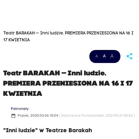
Teatr BARAKAH — Inni ludzie. PREMIERA PRZENIESIONA NA 16 I
17 KWIETNIA
share
A
A
A
Teatr BARAKAH — Inni ludzie.
PREMIERA PRZENIESIONA NA 16 I 17
KWIETNIA
Patronaty
date_range
Piątek, 2020.03.06 10:04
( Edytowany Poniedziałek, 2021.05.31 08:26 )
"Inni ludzie" w Teatrze Barakah