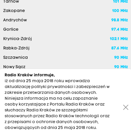
Tarnów
101 MHz
Zakopane
100 MHz
Andrychów
98.8 MHz
Gorlice
97.4 MHz
Krynica-Zdrój
102.1 MHz
Rabka-Zdrój
87.6 MHz
Szczawnica
90 MHz
Nowy Sącz
90 MHz
Radio Kraków informuje,
iż od dnia 25 maja 2018 roku wprowadza
aktualizację polityki prywatności i zabezpieczeń w
zakresie przetwarzania danych osobowych.
Niniejsza informacja ma na celu zapoznanie
osoby korzystające z Portalu Radia Kraków oraz
słuchaczy Radia Kraków ze szczegółami
stosowanych przez Radio Kraków technologii oraz
RADIO KRAKÓW SA. Aleja Juliusza Słowackiego 22, 30-007
z przepisami o ochronie danych osobowych,
Kraków
obowiązujących od dnia 25 maja 2018 roku.