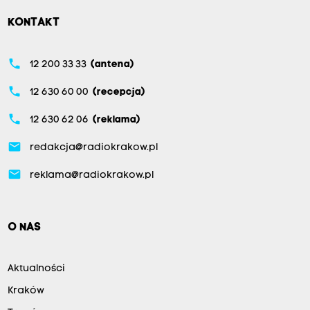
KONTAKT
phone
12 200 33 33
(antena)
phone
12 630 60 00
(recepcja)
phone
12 630 62 06
(reklama)
email
redakcja@radiokrakow.pl
email
reklama@radiokrakow.pl
O NAS
Aktualności
Kraków