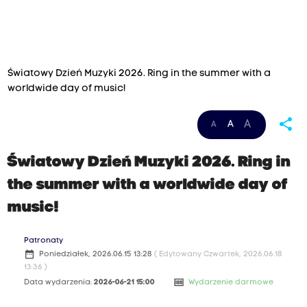
Światowy Dzień Muzyki 2026. Ring in the summer with a
worldwide day of music!
share
A
A
A
Światowy Dzień Muzyki 2026. Ring in
the summer with a worldwide day of
music!
Patronaty
date_range
Poniedziałek, 2026.06.15 13:28
( Edytowany Czwartek, 2026.06.18
13:36 )
money
Data wydarzenia:
2026-06-21 15:00
Wydarzenie darmowe