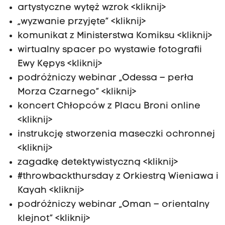
artystyczne wytęż wzrok <kliknij>
„wyzwanie przyjęte” <kliknij>
komunikat z Ministerstwa Komiksu <kliknij>
wirtualny spacer po wystawie fotografii
Ewy Kępys <kliknij>
podróżniczy webinar „Odessa – perła
Morza Czarnego” <kliknij>
koncert Chłopców z Placu Broni online
<kliknij>
instrukcję stworzenia maseczki ochronnej
<kliknij>
zagadkę detektywistyczną <kliknij>
#throwbackthursday z Orkiestrą Wieniawa i
Kayah <kliknij>
podróżniczy webinar „Oman – orientalny
klejnot” <kliknij>