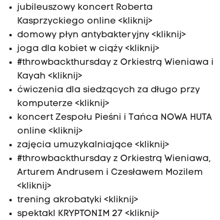
jubileuszowy koncert Roberta
Kasprzyckiego online <kliknij>
domowy płyn antybakteryjny <kliknij>
joga dla kobiet w ciąży <kliknij>
#throwbackthursday z Orkiestrą Wieniawa i
Kayah <kliknij>
ćwiczenia dla siedzących za długo przy
komputerze <kliknij>
koncert Zespołu Pieśni i Tańca NOWA HUTA
online <kliknij>
zajęcia umuzykalniające <kliknij>
#throwbackthursday z Orkiestrą Wieniawa,
Arturem Andrusem i Czesławem Mozilem
<kliknij>
trening akrobatyki <kliknij>
spektakl KRYPTONIM 27 <kliknij>