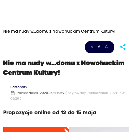
Nie ma nudy w...domu z Nowohuckim Centrum Kultury!
share
A
A
A
Nie ma nudy w...domu z Nowohuckim
Centrum Kultury!
Patronaty
date_range
Poniedziałek, 2020.05.11 13:59
( Edytowany Poniedziałek, 2021.05.31
08:28 )
Propozycje online od 12 do 15 maja