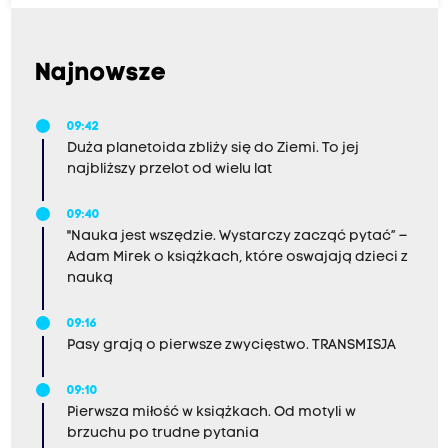
Najnowsze
09:42
Duża planetoida zbliży się do Ziemi. To jej
najbliższy przelot od wielu lat
09:40
"Nauka jest wszędzie. Wystarczy zacząć pytać” –
Adam Mirek o książkach, które oswajają dzieci z
nauką
09:16
Pasy grają o pierwsze zwycięstwo. TRANSMISJA
09:10
Pierwsza miłość w książkach. Od motyli w
brzuchu po trudne pytania