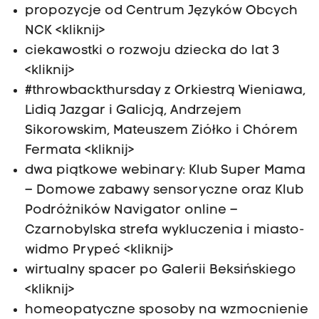
propozycje od Centrum Języków Obcych
NCK <kliknij>
ciekawostki o rozwoju dziecka do lat 3
<kliknij>
#throwbackthursday z Orkiestrą Wieniawa,
Lidią Jazgar i Galicją, Andrzejem
Sikorowskim, Mateuszem Ziółko i Chórem
Fermata <kliknij>
dwa piątkowe webinary: Klub Super Mama
– Domowe zabawy sensoryczne oraz Klub
Podróżników Navigator online –
Czarnobylska strefa wykluczenia i miasto-
widmo Prypeć <kliknij>
wirtualny spacer po Galerii Beksińskiego
<kliknij>
homeopatyczne sposoby na wzmocnienie