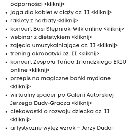
odporności <kliknij>
joga dla kobiet w ciąży cz. II <kliknij>
rakiety z herbaty <kliknij>
koncert Basi Stępniak-Wilk online <kliknij>
webinar z dietetykiem <kliknij>
zajęcia umuzykalniające cz. II <kliknij>
trening akrobatyki cz. II <kliknij>
koncert Zespołu Tańca Irlandzkiego ERIU
online <kliknij>
przepis na magiczne bańki mydlane
<kliknij>
wirtualny spacer po Galerii Autorskiej
Jerzego Dudy-Gracza <kliknij>
ciekawostki o rozwoju dziecka cz. II
<kliknij>
artystyczne wytęż wzrok – Jerzy Duda-