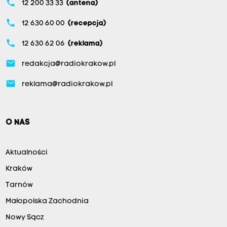
phone
12 200 33 33
(antena)
phone
12 630 60 00
(recepcja)
phone
12 630 62 06
(reklama)
email
redakcja@radiokrakow.pl
email
reklama@radiokrakow.pl
O NAS
Aktualności
Kraków
Tarnów
Małopolska Zachodnia
Nowy Sącz