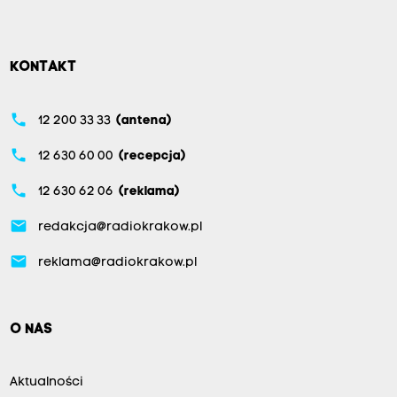
KONTAKT
phone
12 200 33 33
(antena)
phone
12 630 60 00
(recepcja)
phone
12 630 62 06
(reklama)
email
redakcja@radiokrakow.pl
email
reklama@radiokrakow.pl
O NAS
Aktualności