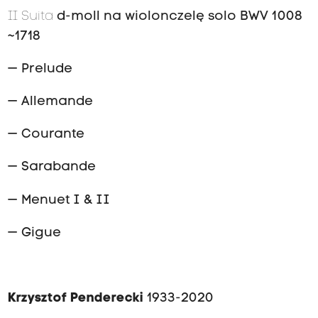
II Suita
d-moll na wiolonczelę solo BWV 1008
~1718
— Prelude
— Allemande
— Courante
— Sarabande
— Menuet I & II
— Gigue
Krzysztof Penderecki
1933-2020