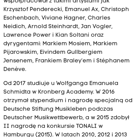
Współpracował z takimi artystami jak
Krzysztof Penderecki, Emanuel Ax, Christoph
Eschenbach, Viviane Hagner, Charles
Neidich, Arnold Steinhardt, Jan Vogler,
Lawrence Power i Kian Soltani oraz
dyrygentami: Markiem Mosiem, Markiem
Pijarowskim, Eivindem Gullbergiem
Jensenem, Frankiem Braley
’
em i Stéphanem
Denève.
Od 2017 studiuje u Wolfganga Emanuela
Schmidta w Kronberg Academy. W 2016
otrzymał stypendium i nagrodę specjalną od
Deutsche Stiftung Musikleben podczas
Deutscher Musikwettbewerb, a w 2015 zdobył
II nagrodę na konkursie TONALI w
Hamburgu (2015). W latach 2010, 2012 i 2013