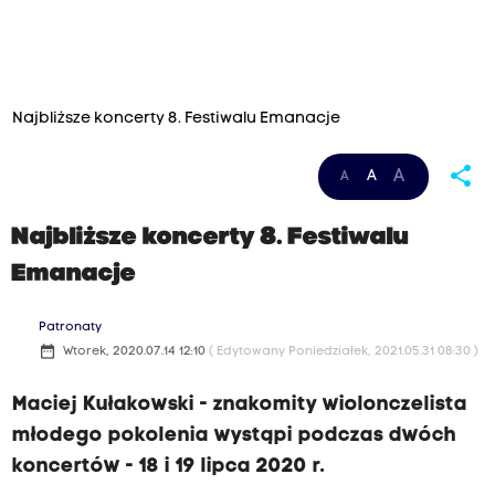
Najbliższe koncerty 8. Festiwalu Emanacje
share
A
A
A
Najbliższe koncerty 8. Festiwalu
Emanacje
Patronaty
date_range
Wtorek, 2020.07.14 12:10
( Edytowany Poniedziałek, 2021.05.31 08:30 )
Maciej Kułakowski - znakomity wiolonczelista
młodego pokolenia wystąpi podczas dwóch
koncertów - 18 i 19 lipca 2020 r.