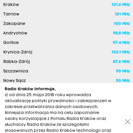
Kraków
101.6 MHz
Tarnów
101 MHz
Zakopane
100 MHz
Andrychów
98.8 MHz
Gorlice
97.4 MHz
Krynica-Zdrój
102.1 MHz
Rabka-Zdrój
87.6 MHz
Szczawnica
90 MHz
Nowy Sącz
90 MHz
Radio Kraków informuje,
iż od dnia 25 maja 2018 roku wprowadza
aktualizację polityki prywatności i zabezpieczeń w
zakresie przetwarzania danych osobowych.
Niniejsza informacja ma na celu zapoznanie
osoby korzystające z Portalu Radia Kraków oraz
słuchaczy Radia Kraków ze szczegółami
stosowanych przez Radio Kraków technologii oraz