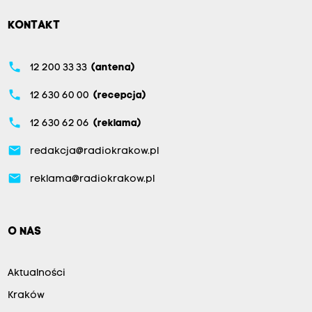
KONTAKT
phone
12 200 33 33
(antena)
phone
12 630 60 00
(recepcja)
phone
12 630 62 06
(reklama)
email
redakcja@radiokrakow.pl
email
reklama@radiokrakow.pl
O NAS
Aktualności
Kraków