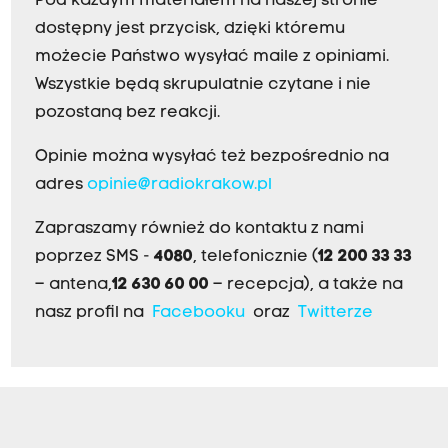
Pod każdym materiałem na naszej stronie
dostępny jest przycisk, dzięki któremu
możecie Państwo wysyłać maile z opiniami.
Wszystkie będą skrupulatnie czytane i nie
pozostaną bez reakcji.
Opinie można wysyłać też bezpośrednio na
adres
opinie@radiokrakow.pl
Zapraszamy również do kontaktu z nami
poprzez SMS -
4080
, telefonicznie (
12 200 33 33
– antena,
12 630 60 00
– recepcja), a także na
nasz profil na
Facebooku
oraz
Twitterze