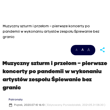
Muzyczny szturm i przełom – pierwsze koncerty po
pandemii w wykonaniu artystów zespołu Śpiewanie bez
granic
share
A
A
A
Muzyczny szturm i przełom – pierwsze
koncerty po pandemii w wykonaniu
artystów zespołu Śpiewanie bez
granic
Patronaty
date_range
Piątek, 2020.07.10 16:13
( Edytowany Poniedziałek, 2021.05.31 08:30 )