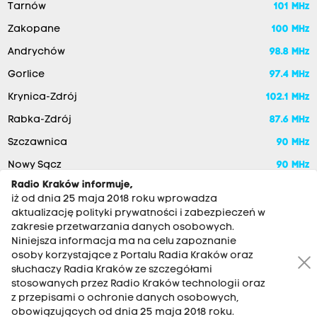
Tarnów
101 MHz
Zakopane
100 MHz
Andrychów
98.8 MHz
Gorlice
97.4 MHz
Krynica-Zdrój
102.1 MHz
Rabka-Zdrój
87.6 MHz
Szczawnica
90 MHz
Nowy Sącz
90 MHz
Radio Kraków informuje,
iż od dnia 25 maja 2018 roku wprowadza
aktualizację polityki prywatności i zabezpieczeń w
zakresie przetwarzania danych osobowych.
Niniejsza informacja ma na celu zapoznanie
osoby korzystające z Portalu Radia Kraków oraz
słuchaczy Radia Kraków ze szczegółami
stosowanych przez Radio Kraków technologii oraz
RADIO KRAKÓW SA. Aleja Juliusza Słowackiego 22, 30-007
z przepisami o ochronie danych osobowych,
Kraków
obowiązujących od dnia 25 maja 2018 roku.