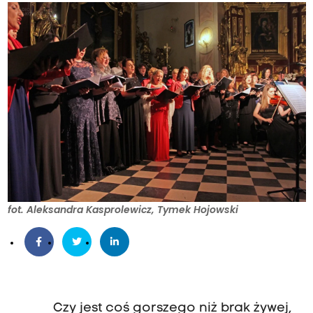
fot. Aleksandra Kasprolewicz, Tymek Hojowski
Czy jest coś gorszego niż brak żywej,