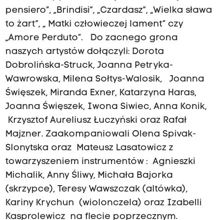
pensiero”, „Brindisi”, „Czardasz”, „Wielka sława
to żart”, „ Matki człowieczej lament” czy
„Amore Perduto”. Do zacnego grona
naszych artystów dołączyli: Dorota
Dobrolińska-Struck, Joanna Petryka-
Wawrowska, Milena Sołtys-Walosik, Joanna
Święszek, Miranda Exner, Katarzyna Haras,
Joanna Święszek, Iwona Siwiec, Anna Konik,
Krzysztof Aureliusz Łuczyński oraz Rafał
Majzner. Zaakompaniowali Olena Spivak-
Slonytska oraz Mateusz Lasatowicz z
towarzyszeniem instrumentów : Agnieszki
Michalik, Anny Śliwy, Michała Bajorka
(skrzypce), Teresy Wawszczak (altówka),
Kariny Krychun (wiolonczela) oraz Izabelli
Kasprolewicz na flecie poprzecznym.