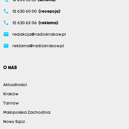
12 200 33 33
(antena)
phone
12 630 60 00
(recepcja)
phone
12 630 62 06
(reklama)
email
redakcja@radiokrakow.pl
email
reklama@radiokrakow.pl
O NAS
Aktualności
Kraków
Tarnów
Małopolska Zachodnia
Nowy Sącz