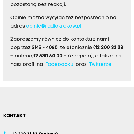
pozostaną bez reakcji.
Opinie można wysyłać też bezpośrednio na
adres
opinie@radiokrakow.pl
Zapraszamy również do kontaktu z nami
poprzez SMS -
4080
, telefonicznie (
12 200 33 33
– antena,
12 630 60 00
– recepcja), a także na
nasz profil na
Facebooku
oraz
Twitterze
KONTAKT
phone