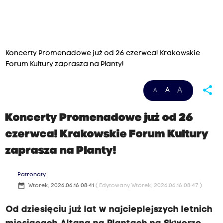
Koncerty Promenadowe już od 26 czerwca! Krakowskie
Forum Kultury zaprasza na Planty!
share
A
A
A
Koncerty Promenadowe już od 26
czerwca! Krakowskie Forum Kultury
zaprasza na Planty!
Patronaty
date_range
Wtorek, 2026.06.16 08:41
( Edytowany Wtorek, 2026.06.16 08:47 )
Od dziesięciu już lat w najcieplejszych letnich