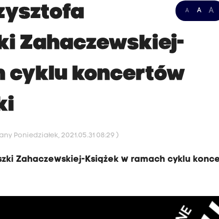
zysztofa
A
A
A
ki Zahaczewskiej-
 cyklu koncertów
ki
any Poniedziałek, 2021.05.31 08:29 )
eszki Zahaczewskiej-Książek w ramach cyklu konc