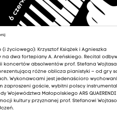
nij
i życiowego): Krzysztof Książek i Agnieszka
na dwa fortepiany A. Areńskiego. Recital odbyw
rii koncertów absolwentów prof. Stefana Wojtasa
prezentującą różne oblicza pianistyki – od gry s
dach. Wykonawcami jest jedenaścioro wychowa
 zaproszeni goście, wybitni polscy instrumentali
rody Województwa Małopolskiego ARS QUAERENDI
ocji kultury przyznanej prof. Stefanowi Wojtasow
Uczeń.