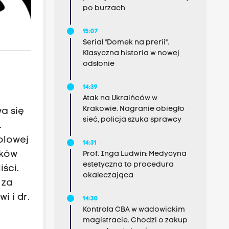
po burzach
15:07
Serial "Domek na prerii".
Klasyczna historia w nowej
odsłonie
14:39
Atak na Ukraińców w
Krakowie. Nagranie obiegło
a się
sieć, policja szuka sprawcy
.
olowej
14:31
nków
Prof. Inga Ludwin: Medycyna
estetyczna to procedura
ści.
okaleczająca
 za
i i dr.
14:30
Kontrola CBA w wadowickim
magistracie. Chodzi o zakup