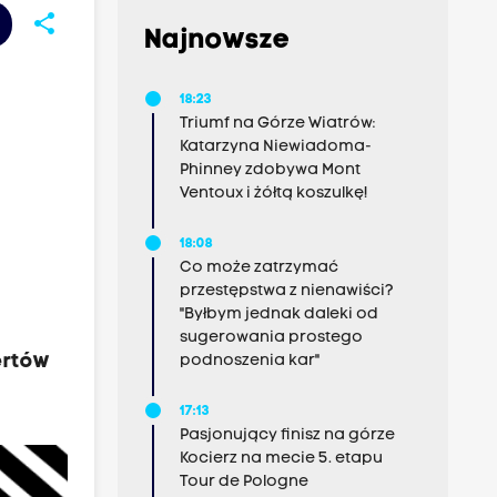
share
Najnowsze
18:23
Triumf na Górze Wiatrów:
Katarzyna Niewiadoma-
Phinney zdobywa Mont
Ventoux i żółtą koszulkę!
18:08
Co może zatrzymać
przestępstwa z nienawiści?
"Byłbym jednak daleki od
sugerowania prostego
ertów
podnoszenia kar"
17:13
Pasjonujący finisz na górze
Kocierz na mecie 5. etapu
Tour de Pologne