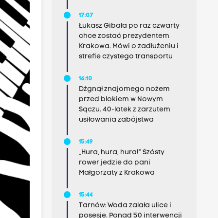
17:07
Łukasz Gibała po raz czwarty
chce zostać prezydentem
Krakowa. Mówi o zadłużeniu i
strefie czystego transportu
16:10
Dźgnął znajomego nożem
przed blokiem w Nowym
Sączu. 40-latek z zarzutem
usiłowania zabójstwa
15:49
„Hura, hura, hura!” Szósty
rower jedzie do pani
Małgorzaty z Krakowa
15:44
Tarnów: Woda zalała ulice i
posesje. Ponad 50 interwencji