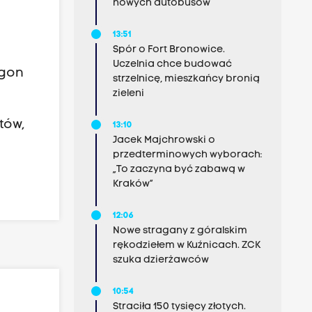
nowych autobusów
13:51
Spór o Fort Bronowice.
Uczelnia chce budować
egon
strzelnicę, mieszkańcy bronią
zieleni
tów,
13:10
Jacek Majchrowski o
przedterminowych wyborach:
„To zaczyna być zabawą w
Kraków”
12:06
Nowe stragany z góralskim
rękodziełem w Kuźnicach. ZCK
szuka dzierżawców
10:54
Straciła 150 tysięcy złotych.