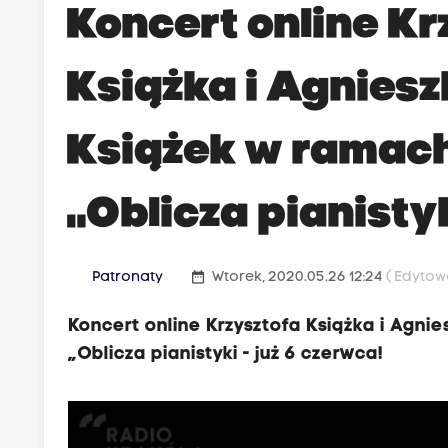
Koncert online Kr
Książka i Agniesz
Książek w ramach
„Oblicza pianisty
date_range
Patronaty
Wtorek, 2020.05.26 12:24
( Edytow
Koncert online Krzysztofa Książka i Agni
„Oblicza pianistyki - już 6 czerwca!