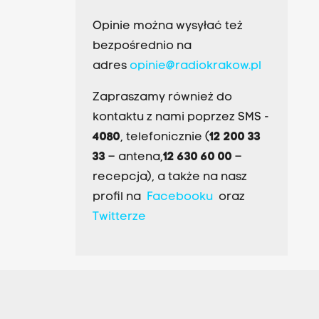
Opinie można wysyłać też
bezpośrednio na
adres
opinie@radiokrakow.pl
Zapraszamy również do
kontaktu z nami poprzez SMS -
4080
, telefonicznie (
12 200 33
33
– antena,
12 630 60 00
–
recepcja), a także na nasz
profil na
Facebooku
oraz
Twitterze