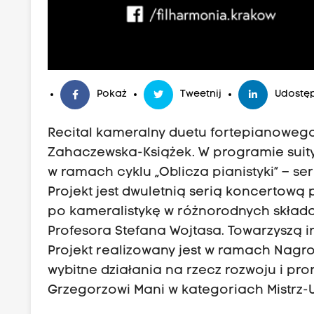
Pokaż
Tweetnij
Udostęp
Recital kameralny duetu fortepianowego (
Zahaczewska-Książek. W programie suity 
w ramach cyklu „Oblicza pianistyki” – se
Projekt jest dwuletnią serią koncertową 
po kameralistykę w różnorodnych skła
Profesora Stefana Wojtasa. Towarzyszą im
Projekt realizowany jest w ramach Nag
wybitne działania na rzecz rozwoju i prom
Grzegorzowi Mani w kategoriach Mistrz-