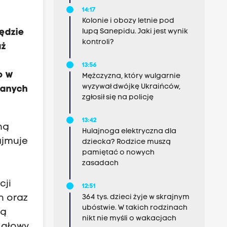
14:17
Kolonie i obozy letnie pod
lupą Sanepidu. Jaki jest wynik
będzie
kontroli?
aż
13:56
o w
Mężczyzna, który wulgarnie
wyzywał dwójkę Ukraińców,
nanych
zgłosił się na policję
13:42
ną
Hulajnoga elektryczna dla
ajmuje
dziecka? Rodzice muszą
pamiętać o nowych
zasadach
cji
12:51
h oraz
364 tys. dzieci żyje w skrajnym
ubóstwie. W takich rodzinach
ją
nikt nie myśli o wakacjach
 głowy.