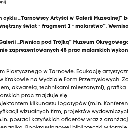
nij
 cyklu „Tarnowscy Artyści w Galerii Muzealnej” 
ętrzny świat - fragment I - malarstwo”. Wernis
w Galerii „Piwnica pod Trójką” Muzeum Okręgoweg
tanie zaprezentowanych 48 prac malarskich wyko
m Plastycznego w Tarnowie. Edukację artystycz
 w Krakowie na Wydziale Form Przemysłowych. Z
lem, akwarelą, technikami mieszanymi), grafiką
orskich prac znajduje się
ojektantem kilkunastu logotypów (m.in. Konferen
tyfikacji wizualnych firm, projektów wydawniczyc
 m.in. postaci katyńskich oficerów wraz z aranżac
zepanika, Bookrossingowej biblioteczki w formie