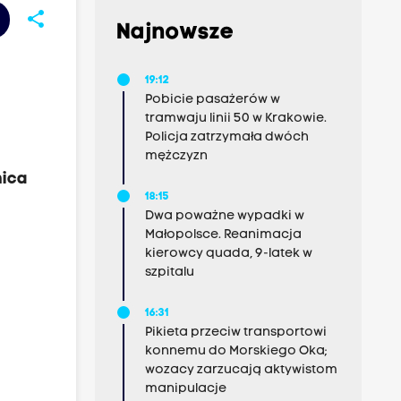
share
Najnowsze
19:12
Pobicie pasażerów w
tramwaju linii 50 w Krakowie.
Policja zatrzymała dwóch
mężczyzn
nica
18:15
Dwa poważne wypadki w
Małopolsce. Reanimacja
kierowcy quada, 9-latek w
szpitalu
16:31
Pikieta przeciw transportowi
konnemu do Morskiego Oka;
wozacy zarzucają aktywistom
manipulacje