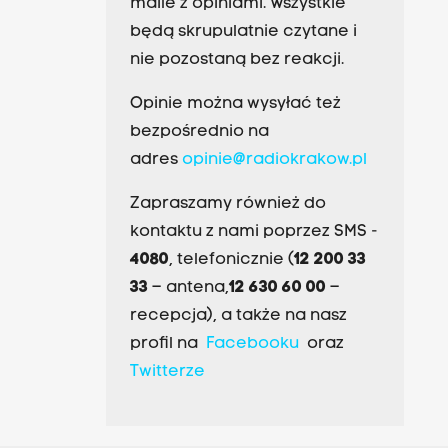
maile z opiniami. Wszystkie
będą skrupulatnie czytane i
nie pozostaną bez reakcji.
Opinie można wysyłać też
bezpośrednio na
adres
opinie@radiokrakow.pl
Zapraszamy również do
kontaktu z nami poprzez SMS -
4080
, telefonicznie (
12 200 33
33
– antena,
12 630 60 00
–
recepcja), a także na nasz
profil na
Facebooku
oraz
Twitterze