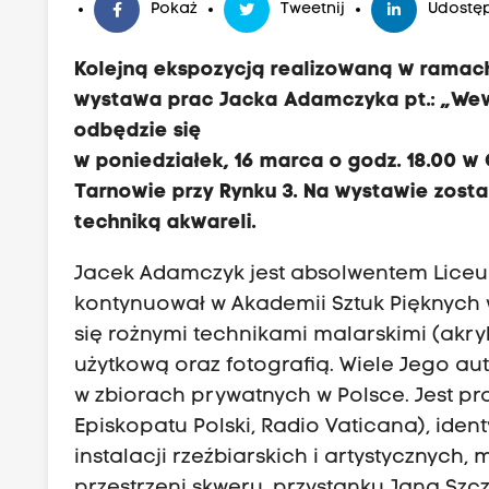
Pokaż
Tweetnij
Udostęp
Kolejną ekspozycją realizowaną w ramach
wystawa prac Jacka Adamczyka pt.: „Wewn
odbędzie się
w poniedziałek, 16 marca o godz. 18.00 
Tarnowie przy Rynku 3. Na wystawie zos
techniką akwareli.
Jacek Adamczyk jest absolwentem Liceu
kontynuował w Akademii Sztuk Pięknych
się rożnymi technikami malarskimi (akry
użytkową oraz fotografią. Wiele Jego aut
w zbiorach prywatnych w Polsce. Jest pr
Episkopatu Polski, Radio Vaticana), iden
instalacji rzeźbiarskich i artystycznych,
przestrzeni skweru, przystanku Jana Szc