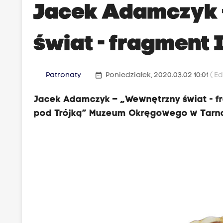
Jacek Adamczyk 
świat - fragment 
date_range
Patronaty
Poniedziałek, 2020.03.02 10:01
( E
Jacek Adamczyk – „Wewnętrzny świat - fr
pod Trójką” Muzeum Okręgowego w Tarnow