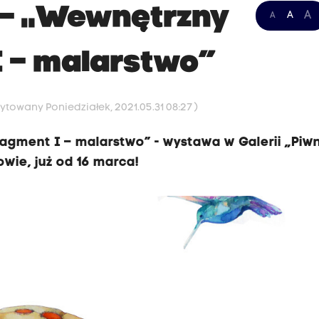
– „Wewnętrzny
A
A
A
I – malarstwo”
dytowany Poniedziałek, 2021.05.31 08:27 )
agment I – malarstwo” - wystawa w Galerii „Piw
ie, już od 16 marca!