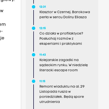
12:31
 w
Klasztor w Czernej. Barokowa
perła w sercu Doliny Eliasza
rem
12:15
o-
Co działa w profilaktyce?
je
Posłuchaj rozmów z
ekspertami i praktykami
11:43
Kolejarskie zagadki na
sądeckim rynku. W niedzielę
literacki escape room
11:15
Remont wiaduktu na al. 29
Listopada rusza w
poniedziałek. Będą spore
utrudnienia