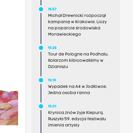
15:57
Michał Drewnicki rozpoczął
kampanię w Krakowie. Liczy
na poparcie środowiska
Morawieckiego
15:28
Tour de Pologne na Podhalu.
Kolarzom kibicowaliśmy w
Dzianiszu
15:10
Wypadek na A4 w Jodłówce.
Jedna osoba ranna
15:01
Krynica znów żyje Kiepurą.
Ruszyła 59. edycja festiwalu
imienia artysty