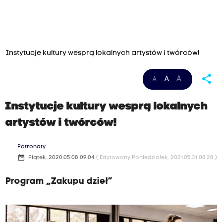
Instytucje kultury wesprą lokalnych artystów i twórców!
share
A
A
A
Instytucje kultury wesprą lokalnych
artystów i twórców!
Patronaty
date_range
Piątek, 2020.05.08 09:04
( Edytowany Poniedziałek, 2021.05.31 08:28 )
Program „Zakupu dzieł”