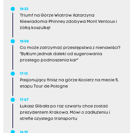
18:23
Triumf na Górze Wiatrów: Katarzyna
Niewiadoma-Phinney zdobywa Mont Ventoux i
żółtą koszulkę!
18:08
Co może zatrzymać przestępstwa z nienawiści?
"Byłbym jednak daleki od sugerowania
prostego podnoszenia kar"
17:13
Pasjonujący finisz na górze Kocierz na mecie 5.
etapu Tour de Pologne
17:07
Łukasz Gibała po raz czwarty chce zostać
prezydentem Krakowa. Mówi o zadłużeniu i
strefie czystego transportu
16:10