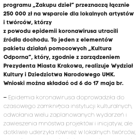
programu „Zakupu dzieł” przeznaczą łącznie
250 000 zł na wsparcie dla lokalnych artystów
i twórców, którzy
z powodu epidemii koronawirusa utracili
źródła dochodu. To jeden z elementów
pakietu działań pomocowych „Kultura
Odporna”, który, zgodnie z zarządzeniem
Prezydenta Miasta Krakowa, realizuje Wydział
Kultury i Dziedzictwa Narodowego UMK.
Wnioski można składać od 6 do 17 maja br.
–
Epidemia koronawirusa doprowadziła do
czasowego zamknięcia instytucji kulturalnych,
odwołania wielu zaplanowanych wydarzeń i
zawieszenia mnóstwa projektów i inicjatyw, ale
dotkliwie uderzyła również w lokalnych twórców,