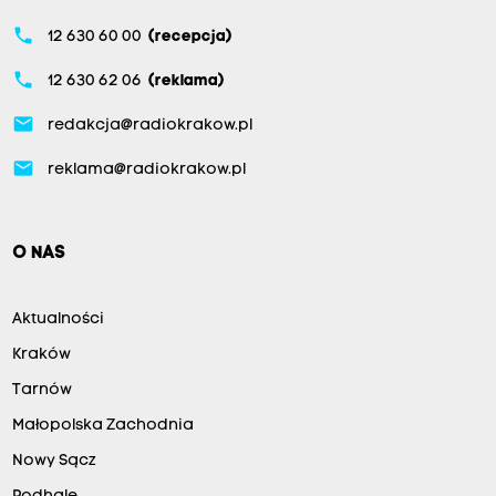
phone
12 630 60 00
(recepcja)
phone
12 630 62 06
(reklama)
email
redakcja@radiokrakow.pl
email
reklama@radiokrakow.pl
O NAS
Aktualności
Kraków
Tarnów
Małopolska Zachodnia
Nowy Sącz