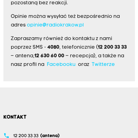
pozostaną bez reakcji.
Opinie można wysyłać też bezpośrednio na
adres
opinie@radiokrakow.pl
Zapraszamy również do kontaktu z nami
poprzez SMS -
4080
, telefonicznie (
12 200 33 33
– antena,
12 630 60 00
– recepcja), a także na
nasz profil na
Facebooku
oraz
Twitterze
KONTAKT
phone
12 200 33 33
(antena)