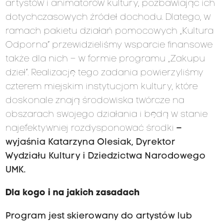
artystów i animatorów kultury, pozbawiając ich
dotychczasowych źródeł dochodu. Dlatego, w
ramach pakietu działań pomocowych „Kultura
Odporna” przewidzieliśmy wsparcie finansowe
także dla nich – w formie programu „Zakupu
dzieł”. Realizację tego zadania powierzyliśmy
czterem miejskim instytucjom kultury, które
doskonale znają środowiska twórcze na
obszarach swojego działania i będą w stanie
najefektywniej rozdysponować środki
–
wyjaśnia Katarzyna Olesiak, Dyrektor
Wydziału Kultury i Dziedzictwa Narodowego
UMK.
Dla kogo i na jakich zasadach
Program jest skierowany do artystów lub