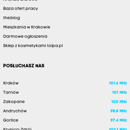
Baza ofert pracy
the:blog
Mieszkania w Krakowie
Darmowe ogłoszenia
Sklep z kosmetykami tolpa.pl
POSŁUCHASZ NAS
Kraków
101.6 MHz
Tarnów
101 MHz
Zakopane
100 MHz
Andrychów
98.8 MHz
Gorlice
97.4 MHz
Krynica-Zdrój
102.1 MHz