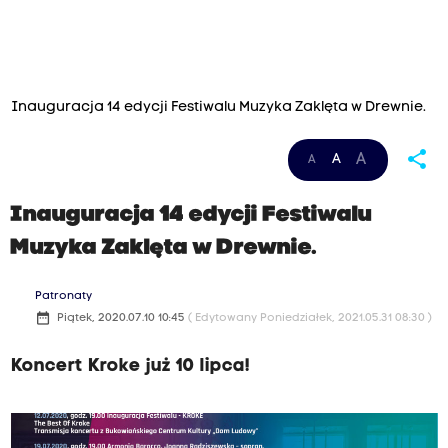
Inauguracja 14 edycji Festiwalu Muzyka Zaklęta w Drewnie.
share
A
A
A
Inauguracja 14 edycji Festiwalu
Muzyka Zaklęta w Drewnie.
Patronaty
date_range
Piątek, 2020.07.10 10:45
( Edytowany Poniedziałek, 2021.05.31 08:30 )
Koncert Kroke już 10 lipca!