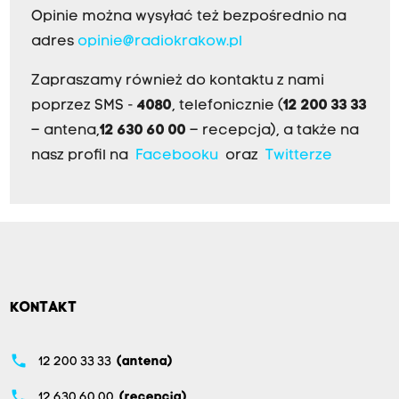
Opinie można wysyłać też bezpośrednio na
adres
opinie@radiokrakow.pl
Zapraszamy również do kontaktu z nami
poprzez SMS -
4080
, telefonicznie (
12 200 33 33
– antena,
12 630 60 00
– recepcja), a także na
nasz profil na
Facebooku
oraz
Twitterze
KONTAKT
phone
12 200 33 33
(antena)
phone
12 630 60 00
(recepcja)