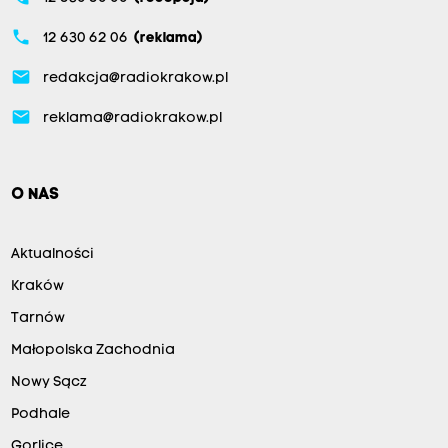
phone
12 630 62 06
(reklama)
email
redakcja@radiokrakow.pl
email
reklama@radiokrakow.pl
O NAS
Aktualności
Kraków
Tarnów
Małopolska Zachodnia
Nowy Sącz
Podhale
Gorlice