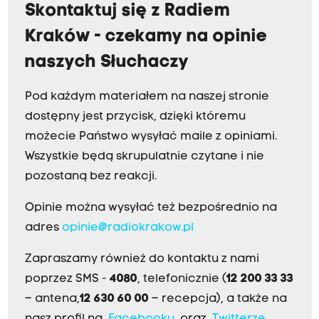
Skontaktuj się z Radiem
Kraków - czekamy na opinie
naszych Słuchaczy
Pod każdym materiałem na naszej stronie
dostępny jest przycisk, dzięki któremu
możecie Państwo wysyłać maile z opiniami.
Wszystkie będą skrupulatnie czytane i nie
pozostaną bez reakcji.
Opinie można wysyłać też bezpośrednio na
adres
opinie@radiokrakow.pl
Zapraszamy również do kontaktu z nami
poprzez SMS -
4080
, telefonicznie (
12 200 33 33
– antena,
12 630 60 00
– recepcja), a także na
nasz profil na
Facebooku
oraz
Twitterze