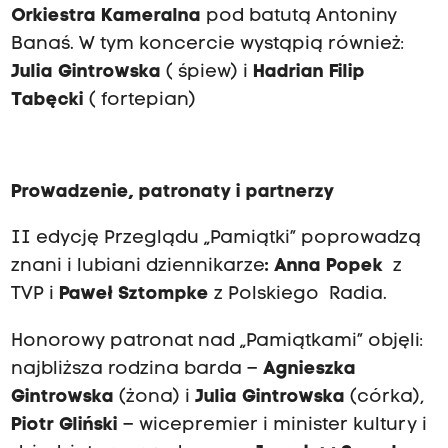
Orkiestra Kameralna
pod batutą Antoniny
Banaś. W tym koncercie wystąpią również:
Julia Gintrowska
( śpiew) i
Hadrian Filip
Tabęcki
( fortepian)
Prowadzenie, patronaty i partnerzy
II edycję Przeglądu „Pamiątki” poprowadzą
znani i lubiani dziennikarze
: Anna Popek
z
TVP i
Paweł Sztompke
z Polskiego Radia.
Honorowy patronat nad „Pamiątkami” objęli:
najbliższa rodzina barda –
Agnieszka
Gintrowska
(żona) i
Julia Gintrowska
(córka),
Piotr Gliński
– wicepremier i minister kultury i