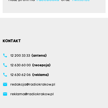
KONTAKT
phone
12 200 33 33
(antena)
phone
12 630 60 00
(recepcja)
phone
12 630 62 06
(reklama)
email
redakcja@radiokrakow.pl
email
reklama@radiokrakow.pl