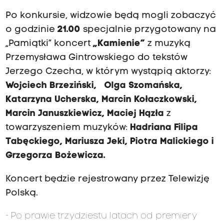
Po konkursie, widzowie będą mogli zobaczyć
o godzinie
21.00
specjalnie przygotowany na
„Pamiątki” koncert
„Kamienie”
z muzyką
Przemysława Gintrowskiego do tekstów
Jerzego Czecha, w którym wystąpią aktorzy:
Wojciech Brzeziński, Olga Szomańska,
Katarzyna Ucherska, Marcin Kołaczkowski,
Marcin Januszkiewicz, Maciej Hązła
z
towarzyszeniem muzyków:
Hadriana Filipa
Tabęckiego, Mariusza Jeki, Piotra Malickiego i
Grzegorza Bożewicza.
Koncert będzie rejestrowany przez Telewizję
Polską.
- Po prawie trzydziestu latach od premiery