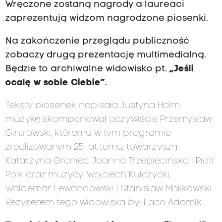
Wręczone zostaną nagrody a laureaci
zaprezentują widzom nagrodzone piosenki.
Na zakończenie przeglądu publiczność
zobaczy drugą prezentację multimedialną.
Będzie to archiwalne widowisko pt.
„Jeśli
ocalę w sobie Ciebie”
.
Teksty piosenek napisała Justyna Holm,
muzykę skomponował oczywiście Przemysław
Gintrowski, któremu w tym programie
zrealizowanym 25 lat temu, towarzyszą:
Katarzyna Groniec, Joanna Trzepiecińska i Piotr
Polk oraz muzycy: Wojciech Kulczycki,
Waldemar Lewandowski i Stanisław Malikowski.
Reżyserem tego widowiska był Laco Adamik.