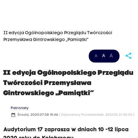
II edycja Ogólnopolskiego Przeglądu Twórczości
Przemysława Gintrowskiego „Pamiątki”
share
A
A
A
II edycja Ogólnopolskiego Przeglądu
Twórczości Przemysława
Gintrowskiego „Pamiątki”
Patronaty
date_range
Środa, 2020.07.08 15:46
( Edytowany Poniedziałek, 2021.05.31 08:30 )
Audytorium 17 zaprasza w dniach 10 -12 lipca