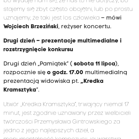
bo wydaje nam się, że nas to nie dotyczy, bo
stajemy się zbyt często obojętni, lub po prostu
uznajemy, że taki jest los człowieka
– mówi
Wojciech Brzeziński
, reżyser koncertu.
Drugi dzień – prezentacje multimedialne i
rozstrzygnięcie konkursu
Drugi dzień „Pamiątek” (
sobota 11 lipca
),
rozpocznie się
o godz. 17.00
multimedialną
prezentacją widowiska pt.
„Kredka
Kramsztyka
”.
Utwór „Kredka Kramsztyka”, trwający niemal 17
minut, jest zgodnie uznawany przez wielbicieli
twórczości Przemysława Gintrowskiego za
jedno z jego najlepszych dzieł, a