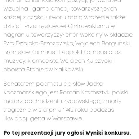
monumentalność kompozycji, jej warstwa
wizualna i gama emocji towarzyszących
każdej z części utworu robią wrażenie także
dzisiaj. Przemysławowi Gintrowskiemu w
nagraniu towarzyszył chór wokalny w składzie:
Ewa Dębicka-Brzozowska, Wojciech Borguński,
Bronisław Kornaus i Leopold Kornaus oraz
muzycy: klarnecista Wojciech Kulczycki i
oboista Stanisław Malikowski.
Bohaterem poematu do słów Jacka
Kaczmarskiego jest Roman Kramsztyk, polski
malarz pochodzenia żydowskiego, zmarły
tragicznie w sierpniu 1942 roku podczas
likwidacji getta w Warszawie.
Po tej prezentacji jury ogłosi wyniki konkursu.