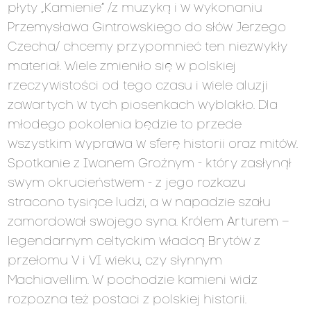
płyty „Kamienie” /z muzyką i w wykonaniu
Przemysława Gintrowskiego do słów Jerzego
Czecha/ chcemy przypomnieć ten niezwykły
materiał. Wiele zmieniło się w polskiej
rzeczywistości od tego czasu i wiele aluzji
zawartych w tych piosenkach wyblakło. Dla
młodego pokolenia będzie to przede
wszystkim wyprawa w sferę historii oraz mitów.
Spotkanie z Iwanem Groźnym - który zasłynął
swym okrucieństwem - z jego rozkazu
stracono tysiące ludzi, a w napadzie szału
zamordował swojego syna. Królem Arturem –
legendarnym
celtycki
m władcą
Brytów
z
przełomu V i VI wieku, czy słynnym
Machiavellim. W pochodzie kamieni widz
rozpozna też postaci z polskiej historii.