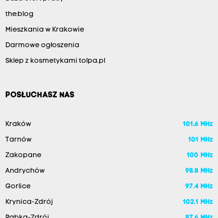
the:blog
Mieszkania w Krakowie
Darmowe ogłoszenia
Sklep z kosmetykami tolpa.pl
POSŁUCHASZ NAS
Kraków
101.6 MHz
Tarnów
101 MHz
Zakopane
100 MHz
Andrychów
98.8 MHz
Gorlice
97.4 MHz
Krynica-Zdrój
102.1 MHz
Rabka-Zdrój
87.6 MHz