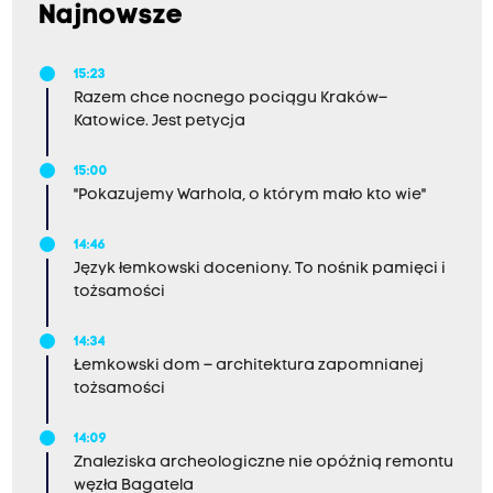
Najnowsze
15:23
Razem chce nocnego pociągu Kraków–
Katowice. Jest petycja
15:00
"Pokazujemy Warhola, o którym mało kto wie"
14:46
Język łemkowski doceniony. To nośnik pamięci i
tożsamości
14:34
Łemkowski dom – architektura zapomnianej
tożsamości
14:09
Znaleziska archeologiczne nie opóźnią remontu
węzła Bagatela