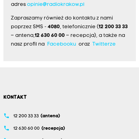
adres
opinie@radiokrakow.pl
Zapraszamy również do kontaktu z nami
poprzez SMS -
4080
, telefonicznie (
12 200 33 33
– antena,
12 630 60 00
– recepcja), a także na
nasz profil na
Facebooku
oraz
Twitterze
KONTAKT
phone
12 200 33 33
(antena)
phone
12 630 60 00
(recepcja)