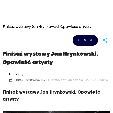
Finisaż wystawy Jan Hrynkowski. Opowieść artysty
share
A
A
A
Finisaż wystawy Jan Hrynkowski.
Opowieść artysty
Patronaty
date_range
Piątek, 2020.03.06 13:23
( Edytowany Poniedziałek, 2021.05.31 08:26 )
Finisaż wystawy Jan Hrynkowski. Opowieść
artysty