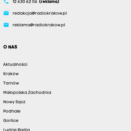
phone
12 630 62 06
(reklama)
email
redakcja@radiokrakow.pl
email
reklama@radiokrakow.pl
O NAS
Aktualności
Kraków
Tarnów
Małopolska Zachodnia
Nowy Sącz
Podhale
Gorlice
Ludzie Radia