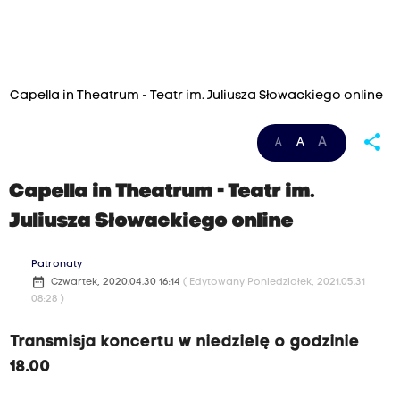
Capella in Theatrum - Teatr im. Juliusza Słowackiego online
share
A
A
A
Capella in Theatrum - Teatr im.
Juliusza Słowackiego online
Patronaty
date_range
Czwartek, 2020.04.30 16:14
( Edytowany Poniedziałek, 2021.05.31
08:28 )
Transmisja koncertu w niedzielę o godzinie
18.00