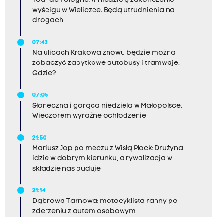
Tour de Pologne: w niedzielę zakończenie
wyścigu w Wieliczce. Będą utrudnienia na
drogach
07:42
Na ulicach Krakowa znowu będzie można
zobaczyć zabytkowe autobusy i tramwaje.
Gdzie?
07:05
Słoneczna i gorąca niedziela w Małopolsce.
Wieczorem wyraźne ochłodzenie
21:50
Mariusz Jop po meczu z Wisłą Płock: Drużyna
idzie w dobrym kierunku, a rywalizacja w
składzie nas buduje
21:14
Dąbrowa Tarnowa: motocyklista ranny po
zderzeniu z autem osobowym