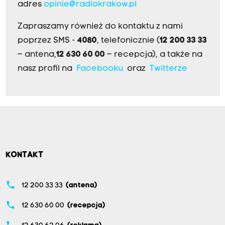
adres
opinie@radiokrakow.pl
Zapraszamy również do kontaktu z nami
poprzez SMS -
4080
, telefonicznie (
12 200 33 33
– antena,
12 630 60 00
– recepcja), a także na
nasz profil na
Facebooku
oraz
Twitterze
KONTAKT
phone
12 200 33 33
(antena)
phone
12 630 60 00
(recepcja)
phone