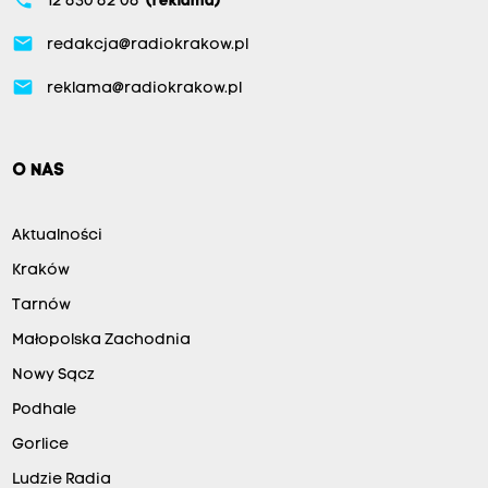
12 630 62 06
(reklama)
email
redakcja@radiokrakow.pl
email
reklama@radiokrakow.pl
O NAS
Aktualności
Kraków
Tarnów
Małopolska Zachodnia
Nowy Sącz
Podhale
Gorlice
Ludzie Radia