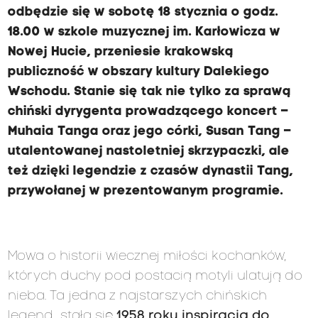
odbędzie się w sobotę 18 stycznia o godz.
18.00 w szkole muzycznej im. Karłowicza w
Nowej Hucie, przeniesie krakowską
publiczność w obszary kultury Dalekiego
Wschodu. Stanie się tak nie tylko za sprawą
chiński dyrygenta prowadzącego koncert –
Muhaia Tanga oraz jego córki, Susan Tang –
utalentowanej nastoletniej skrzypaczki, ale
też dzięki legendzie z czasów dynastii Tang,
przywołanej w prezentowanym programie.
Mowa o historii wiecznej miłości kochanków,
których duchy pod postacią motyli ulatują do
nieba. Ta jedna z najstarszych chińskich
legend stała się
1958 roku inspiracją do