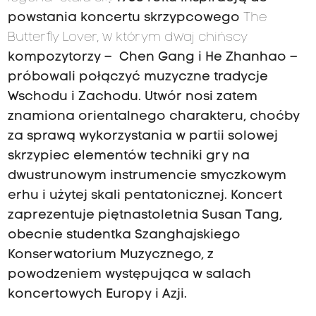
powstania koncertu skrzypcowego
The
Butterfly Lover,
w którym
dwaj chińscy
kompozytorzy – Chen Gang i He Zhanhao –
próbowali połączyć muzyczne tradycje
Wschodu i Zachodu. Utwór nosi zatem
znamiona orientalnego charakteru, choćby
za sprawą wykorzystania w partii solowej
skrzypiec elementów techniki gry na
dwustrunowym instrumencie smyczkowym
erhu i użytej skali pentatonicznej. Koncert
zaprezentuje piętnastoletnia Susan Tang,
obecnie studentka Szanghajskiego
Konserwatorium Muzycznego, z
powodzeniem występująca w salach
koncertowych Europy i Azji.