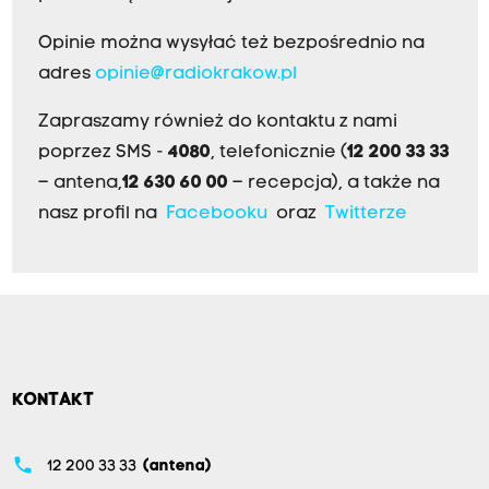
Opinie można wysyłać też bezpośrednio na
adres
opinie@radiokrakow.pl
Zapraszamy również do kontaktu z nami
poprzez SMS -
4080
, telefonicznie (
12 200 33 33
– antena,
12 630 60 00
– recepcja), a także na
nasz profil na
Facebooku
oraz
Twitterze
KONTAKT
phone
12 200 33 33
(antena)