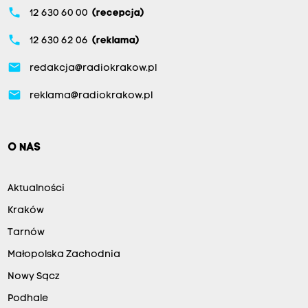
phone
12 630 60 00
(recepcja)
phone
12 630 62 06
(reklama)
email
redakcja@radiokrakow.pl
email
reklama@radiokrakow.pl
O NAS
Aktualności
Kraków
Tarnów
Małopolska Zachodnia
Nowy Sącz
Podhale