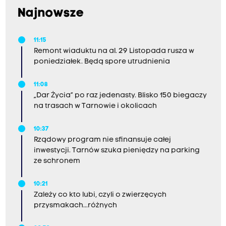
Najnowsze
11:15
Remont wiaduktu na al. 29 Listopada rusza w
poniedziałek. Będą spore utrudnienia
11:08
„Dar Życia” po raz jedenasty. Blisko 150 biegaczy
na trasach w Tarnowie i okolicach
10:37
Rządowy program nie sfinansuje całej
inwestycji. Tarnów szuka pieniędzy na parking
ze schronem
10:21
Zależy co kto lubi, czyli o zwierzęcych
przysmakach...różnych