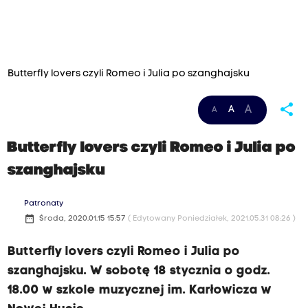
Butterfly lovers czyli Romeo i Julia po szanghajsku
share
A
A
A
Butterfly lovers czyli Romeo i Julia po
szanghajsku
Patronaty
date_range
Środa, 2020.01.15 15:57
( Edytowany Poniedziałek, 2021.05.31 08:26 )
Butterfly lovers czyli Romeo i Julia po
szanghajsku. W sobotę 18 stycznia o godz.
18.00 w szkole muzycznej im. Karłowicza w