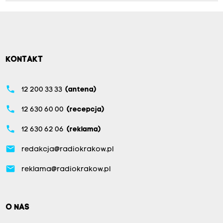
KONTAKT
phone
12 200 33 33
(antena)
phone
12 630 60 00
(recepcja)
phone
12 630 62 06
(reklama)
email
redakcja@radiokrakow.pl
email
reklama@radiokrakow.pl
O NAS