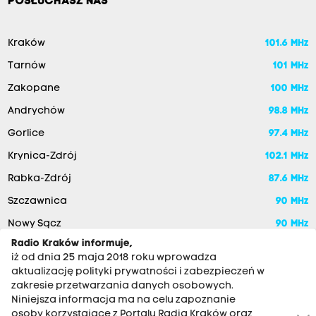
POSŁUCHASZ NAS
Kraków
101.6 MHz
Tarnów
101 MHz
Zakopane
100 MHz
Andrychów
98.8 MHz
Gorlice
97.4 MHz
Krynica-Zdrój
102.1 MHz
Rabka-Zdrój
87.6 MHz
Szczawnica
90 MHz
Nowy Sącz
90 MHz
Radio Kraków informuje,
iż od dnia 25 maja 2018 roku wprowadza
aktualizację polityki prywatności i zabezpieczeń w
zakresie przetwarzania danych osobowych.
Niniejsza informacja ma na celu zapoznanie
osoby korzystające z Portalu Radia Kraków oraz