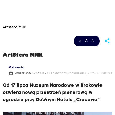
ArtSfera MNK
share
A
A
A
ArtSfera MNK
Patronaty
date_range
Wtorek, 2020.07.14 15:26
( Edytowany Poniedziałek, 2021.05.31 08:30 )
Od 17 lipca Muzeum Narodowe w Krakowie
otwiera nową przestrzeń plenerową w
ogrodzie przy Dawnym Hotelu „Cracovia”