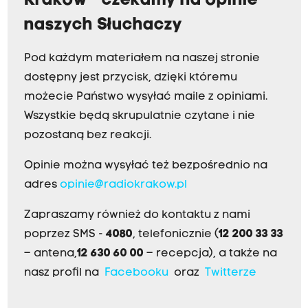
Kraków - czekamy na opinie
naszych Słuchaczy
Pod każdym materiałem na naszej stronie
dostępny jest przycisk, dzięki któremu
możecie Państwo wysyłać maile z opiniami.
Wszystkie będą skrupulatnie czytane i nie
pozostaną bez reakcji.
Opinie można wysyłać też bezpośrednio na
adres
opinie@radiokrakow.pl
Zapraszamy również do kontaktu z nami
poprzez SMS -
4080
, telefonicznie (
12 200 33 33
– antena,
12 630 60 00
– recepcja), a także na
nasz profil na
Facebooku
oraz
Twitterze