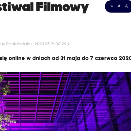
stiwal Filmowy
A
A
A
ny Poniedziałek, 2021.05.31 08:29 )
się online w dniach od 31 maja do 7 czerwca 2020