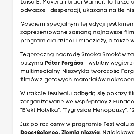
Luisa B. Mayera i braci Warner. To także
odwadze i desperacji, ukazana na tle hi
Gościem specjalnym tej edycji jest kin
zaprezentowane zostaną najnowsze film
program dla dzieci i młodzieży, a także 
Tegoroczną nagrodę Smoka Smoków za 
otrzyma
Péter Forgács
- wybitny węgiersk
multimedialny. Niezwykła twórczość Forg
filmów z gotowych materiałów nakręcon
W trakcie festiwalu odbędą się pokazy f
zorganizowane we współpracy z Fundacją 
"Efekt Motylka", "Tygrysice Menopauzy", 
Już po raz ósmy w programie Festiwalu
Docs+Science. Ziemia niczyja
. Najciekaw