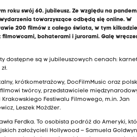
m roku swój 60. jubileusz. Ze względu na pandem
i wydarzenia towarzyszące odbędą się online. W
wie 200 filmów z całego świata, w tym kilkadzie
 filmowcami, bohaterami i jurorami. Galę wręcze
bilety dostępne są w jubileuszowych cenach: karne
zł.
lny, krótkometrażowy, DocFilmMusic oraz polsk
 filmowi twórcy, przedstawiciele międzynarodo
i Krakowskiego Festiwalu Filmowego, m.in. Jan
wicz, Leszek Możdżer.
Pawła Ferdka. To osobista podróż do Ameryki, kt
skich założycieli Hollywood – Samuela Goldwyn