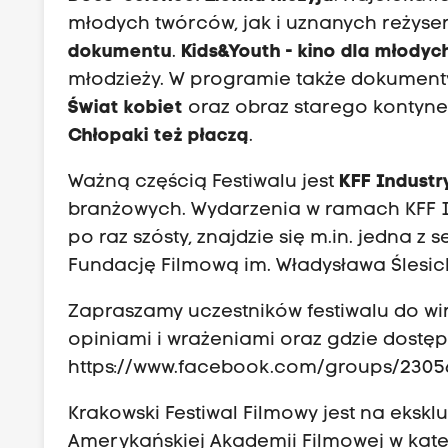
młodych twórców, jak i uznanych reży
dokumentu
.
Kids&Youth
- kino dla młodyc
młodzieży. W programie także dokument
Świat kobiet
oraz obraz starego kontyne
Chłopaki też płaczą
.
Ważną częścią Festiwalu jest
KFF Industr
branżowych. Wydarzenia w ramach KFF In
po raz szósty, znajdzie się m.in. jedna z s
Fundację Filmową im. Władysława Ślesic
Zapraszamy uczestników festiwalu do wir
opiniami i wrażeniami oraz gdzie dostę
https://www.facebook.com/groups/2305
Krakowski Festiwal Filmowy jest na ekskl
Amerykańskiej Akademii Filmowej w kat