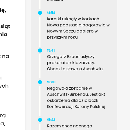
ię,
16:58
Karetki utknęły w korkach.
Nowa podstacja pogotowia w
siąt
Nowym Sączu dopiero w
nia
przyszłym roku
15:41
t na
Grzegorz Braun usłyszy
prokuratorskie zarzuty.
Chodzi o słowa o Auschwitz
i
15:30
wych
Negowała zbrodnie w
Auschwitz-Birkenau. Jest akt
oskarżenia dla działaczki
Konfederacji Korony Polskiej
órą
15:23
a,
Razem chce nocnego