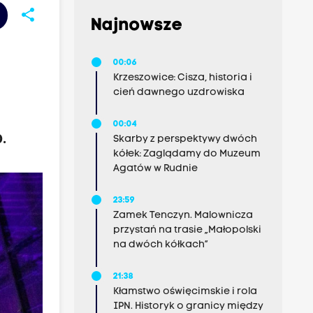
share
Najnowsze
00:06
Krzeszowice: Cisza, historia i
cień dawnego uzdrowiska
00:04
.
Skarby z perspektywy dwóch
kółek: Zaglądamy do Muzeum
Agatów w Rudnie
23:59
Zamek Tenczyn. Malownicza
przystań na trasie „Małopolski
na dwóch kółkach”
21:38
Kłamstwo oświęcimskie i rola
IPN. Historyk o granicy między