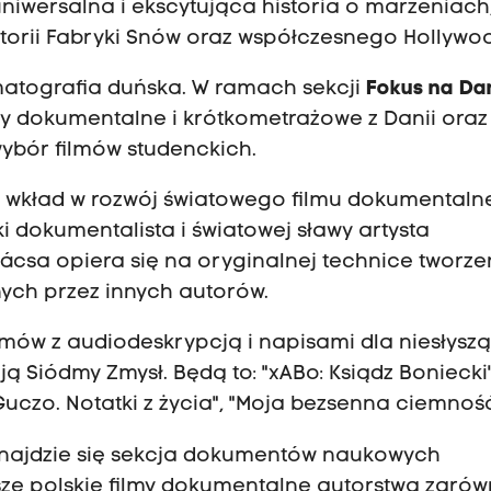
 uniwersalna i ekscytująca historia o marzeniach
storii Fabryki Snów oraz współczesnego Hollywo
ematografia duńska. W ramach sekcji
Fokus na Da
y dokumentalne i krótkometrażowe z Danii oraz
wybór filmów studenckich.
wkład w rozwój światowego filmu dokumental
i dokumentalista i światowej sławy artysta
ácsa opiera się na oryginalnej technice tworze
ych przez innych autorów.
ilmów z audiodeskrypcją i napisami dla niesłysz
Siódmy Zmysł. Będą to: "xABo: Ksiądz Boniecki"
"Guczo. Notatki z życia", "Moja bezsenna ciemność
 znajdzie się sekcja dokumentów naukowych
sze polskie filmy dokumentalne autorstwa zaró