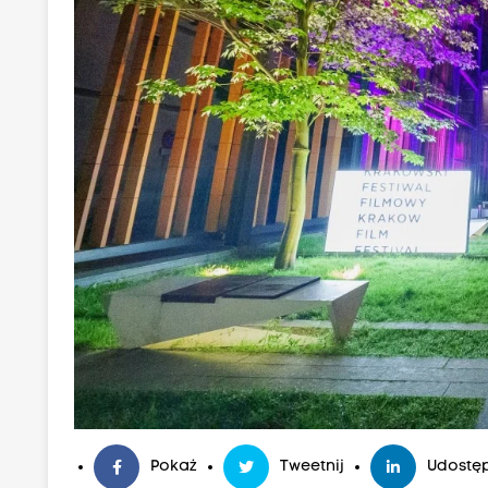
Pokaż
Tweetnij
Udostęp