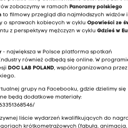
serów zobaczymy w ramach
Panoramy polskiego
h
to filmowy przegląd dla najmłodszych widzów i
y o sprawach kobiecych w cyklu
Opowieści ze ś
ntu z perspektywy mężczyzn w cyklu
Gdzieś w Eu
y
- największa w Polsce platforma spotkań
dustry również odbędą się online. W programie
esji
DOC LAB POLAND
, współorganizowana przez
kiego.
tualnej grupy na Facebooku, gdzie dzielimy się
pne będą dodatkowe materiały:
63351368546/
uzywnej liście wydarzeń kwalifikujących do nagr
egoriach krótkometrażowych (fabuła, animacja,