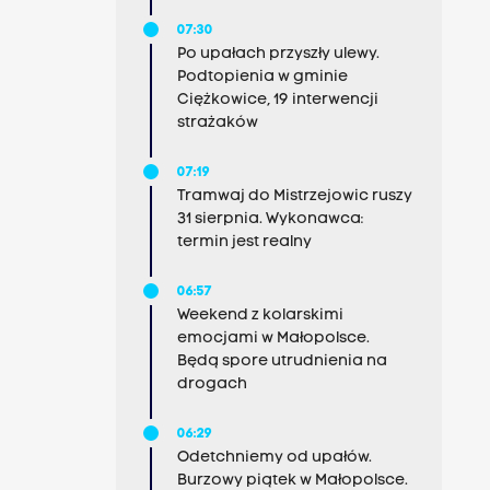
07:30
Po upałach przyszły ulewy.
Podtopienia w gminie
Ciężkowice, 19 interwencji
strażaków
07:19
Tramwaj do Mistrzejowic ruszy
31 sierpnia. Wykonawca:
termin jest realny
06:57
Weekend z kolarskimi
emocjami w Małopolsce.
Będą spore utrudnienia na
drogach
06:29
Odetchniemy od upałów.
Burzowy piątek w Małopolsce.