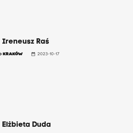
 Ireneusz Raś
date_range
io
KRAKÓW
2023-10-17
 Elżbieta Duda