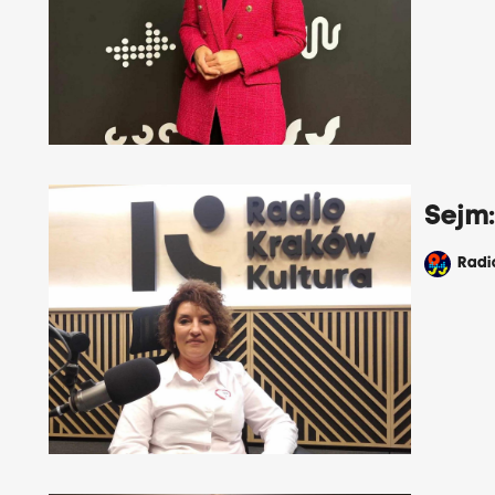
Sejm
Rad