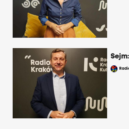
Sejm
Rad