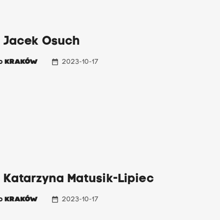
: Jacek Osuch
date_range
io
KRAKÓW
2023-10-17
 Katarzyna Matusik-Lipiec
date_range
io
KRAKÓW
2023-10-17