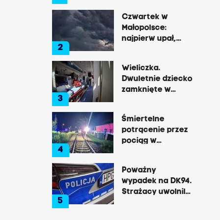
Gibały
Czwartek w
Małopolsce:
najpierw upał,
2
później
gwałtowne burze
Wieliczka.
Dwuletnie dziecko
zamknięte w
3
nagrzanym aucie,
matka była na
Śmiertelne
zakupach
potrącenie przez
pociąg w
4
Rzozowie.
Utrudnienia na
Poważny
trasie do Krakowa
wypadek na DK94.
Strażacy uwolnili
5
zakleszczonego
kierowcę