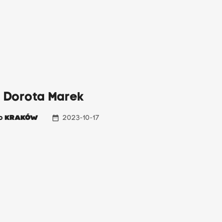
: Dorota Marek
date_range
io
KRAKÓW
2023-10-17