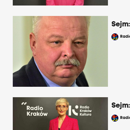
Sejm
Rad
Sejm:
Rad