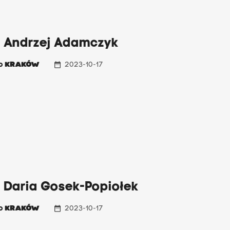
: Andrzej Adamczyk
date_range
io
KRAKÓW
2023-10-17
: Daria Gosek-Popiołek
date_range
io
KRAKÓW
2023-10-17