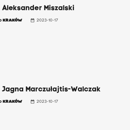
 Aleksander Miszalski
date_range
io
KRAKÓW
2023-10-17
: Jagna Marczułajtis-Walczak
date_range
io
KRAKÓW
2023-10-17