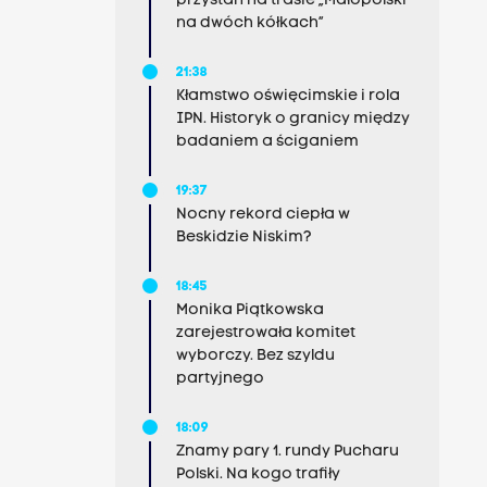
przystań na trasie „Małopolski
na dwóch kółkach”
21:38
Kłamstwo oświęcimskie i rola
IPN. Historyk o granicy między
badaniem a ściganiem
19:37
Nocny rekord ciepła w
Beskidzie Niskim?
18:45
Monika Piątkowska
zarejestrowała komitet
wyborczy. Bez szyldu
partyjnego
18:09
Znamy pary 1. rundy Pucharu
Polski. Na kogo trafiły