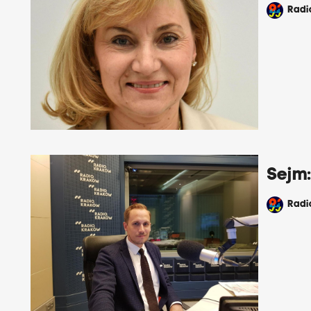
Rad
Sejm
Rad