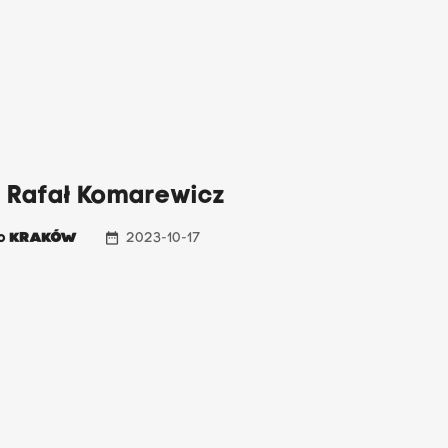
: Rafał Komarewicz
date_range
io
KRAKÓW
2023-10-17