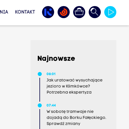
NIA
KONTAKT
Najnowsze
08:01
Jak uratować wysychające
jezioro w Klimkówce?
Potrzebna ekspertyza
07:44
W sobotę tramwaje nie
dojadą do Borku Fałęckiego.
Sprawdź zmiany