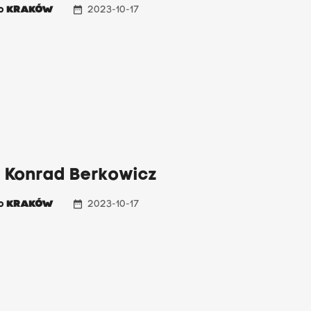
date_range
io
KRAKÓW
2023-10-17
: Konrad Berkowicz
date_range
io
KRAKÓW
2023-10-17