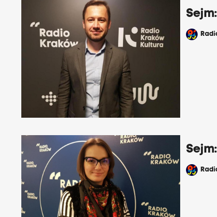
Sejm:
Rad
Sejm
Rad