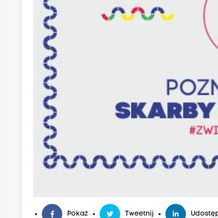
Pokaż
Tweetnij
Udostęp