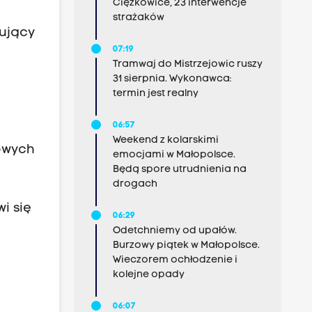
Ciężkowice, 23 interwencje
strażaków
nujący
07:19
Tramwaj do Mistrzejowic ruszy
31 sierpnia. Wykonawca:
termin jest realny
06:57
Weekend z kolarskimi
owych
emocjami w Małopolsce.
Będą spore utrudnienia na
drogach
i się
06:29
Odetchniemy od upałów.
Burzowy piątek w Małopolsce.
Wieczorem ochłodzenie i
kolejne opady
06:07