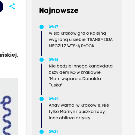
share
Najnowsze
09:47
Wisła Kraków gra o kolejną
wygraną u siebie. TRANSMISJA
MECZU Z WISŁĄ PŁOCK
ńskiej.
09:46
Nie będzie innego kandydata
z szyldem KO w Krakowie.
"Mam wsparcie Donalda
Tuska"
09:41
Andy Warhol w Krakowie. Nie
tylko Marilyn i puszka zupy,
inne oblicze artysty
09:31