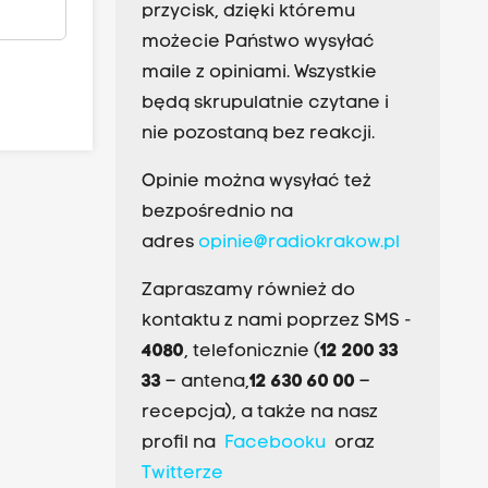
przycisk, dzięki któremu
możecie Państwo wysyłać
maile z opiniami. Wszystkie
będą skrupulatnie czytane i
nie pozostaną bez reakcji.
Opinie można wysyłać też
bezpośrednio na
adres
opinie@radiokrakow.pl
Zapraszamy również do
kontaktu z nami poprzez SMS -
4080
, telefonicznie (
12 200 33
33
– antena,
12 630 60 00
–
recepcja), a także na nasz
profil na
Facebooku
oraz
Twitterze