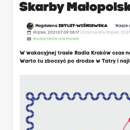
Skarby Małopolsk
Magdalena
ZBYLUT-WIŚNIEWSKA
Nasze 
date_range
Piątek, 2021.07.09 08:17
( Edytowany Piątek, 2021.
money
Wydarzenie darmowe
W wakacyjnej trasie Radia Kraków czas na
Warto tu zboczyć po drodze w Tatry i najle