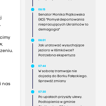
08:15
Senator Monika Piątkowska
j
(KO): "Pomysł deportowania
,
niepracujących Ukraińców to
demagogia"
ócimy
08:01
w,
Jak uratować wysychające
jezioro w Klimkówce?
zeniu.
Potrzebna ekspertyza
07:44
W sobotę tramwaje nie
dojadą do Borku Fałęckiego.
Sprawdź zmiany
i nas
07:30
Po upałach przyszły ulewy.
Podtopienia w gminie