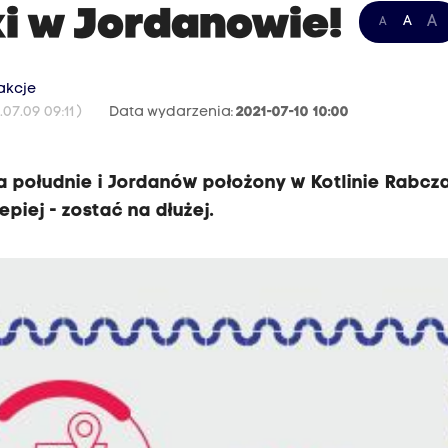
i w Jordanowie!
A
A
A
akcje
07.09 09:11 )
Data wydarzenia:
2021-07-10 10:00
 południe i Jordanów położony w Kotlinie Rabcza
piej - zostać na dłużej.