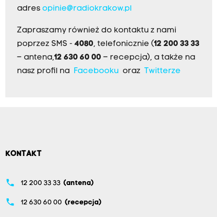
adres
opinie@radiokrakow.pl
Zapraszamy również do kontaktu z nami
poprzez SMS -
4080
, telefonicznie (
12 200 33 33
– antena,
12 630 60 00
– recepcja), a także na
nasz profil na
Facebooku
oraz
Twitterze
KONTAKT
phone
12 200 33 33
(antena)
phone
12 630 60 00
(recepcja)