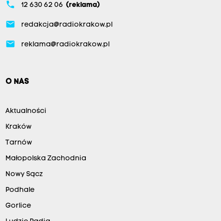
phone
12 630 62 06
(reklama)
email
redakcja@radiokrakow.pl
email
reklama@radiokrakow.pl
O NAS
Aktualności
Kraków
Tarnów
Małopolska Zachodnia
Nowy Sącz
Podhale
Gorlice