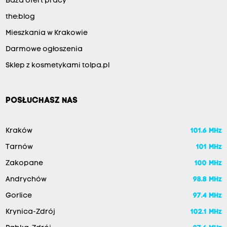
Baza ofert pracy
the:blog
Mieszkania w Krakowie
Darmowe ogłoszenia
Sklep z kosmetykami tolpa.pl
POSŁUCHASZ NAS
Kraków
101.6 MHz
Tarnów
101 MHz
Zakopane
100 MHz
Andrychów
98.8 MHz
Gorlice
97.4 MHz
Krynica-Zdrój
102.1 MHz