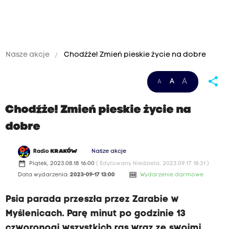
Nasze akcje
Chodźże! Zmień pieskie życie na dobre
share
A
A
A
Chodźże! Zmień pieskie życie na
dobre
Radio
KRAKÓW
Nasze akcje
date_range
Piątek, 2023.08.18 16:00
( Edytowany Niedziela, 2023.09.17 18:31 )
money
Data wydarzenia:
2023-09-17 13:00
Wydarzenie darmowe
Psia parada przeszła przez Zarabie w
Myślenicach. Parę minut po godzinie 13
czworonogi wszystkich ras wraz ze swoimi