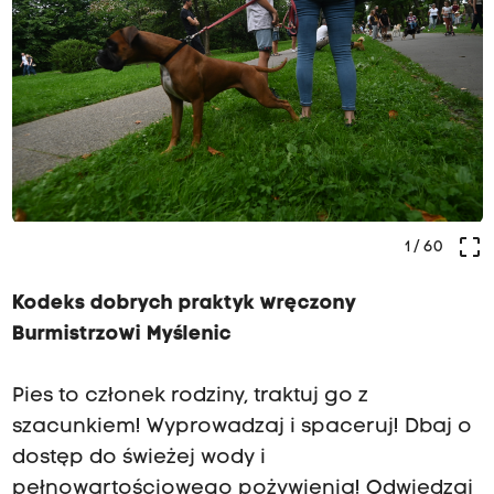
crop_free
1
/ 60
Kodeks dobrych praktyk wręczony
Burmistrzowi Myślenic
Pies to członek rodziny, traktuj go z
szacunkiem! Wyprowadzaj i spaceruj! Dbaj o
dostęp do świeżej wody i
pełnowartościowego pożywienia! Odwiedzaj