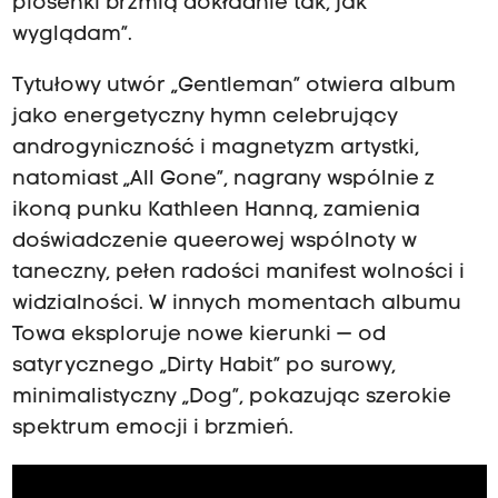
piosenki brzmią dokładnie tak, jak
wyglądam”.
Tytułowy utwór „Gentleman” otwiera album
jako energetyczny hymn celebrujący
androgyniczność i magnetyzm artystki,
natomiast „All Gone”, nagrany wspólnie z
ikoną punku Kathleen Hanną, zamienia
doświadczenie queerowej wspólnoty w
taneczny, pełen radości manifest wolności i
widzialności. W innych momentach albumu
Towa eksploruje nowe kierunki — od
satyrycznego „Dirty Habit” po surowy,
minimalistyczny „Dog”, pokazując szerokie
spektrum emocji i brzmień.