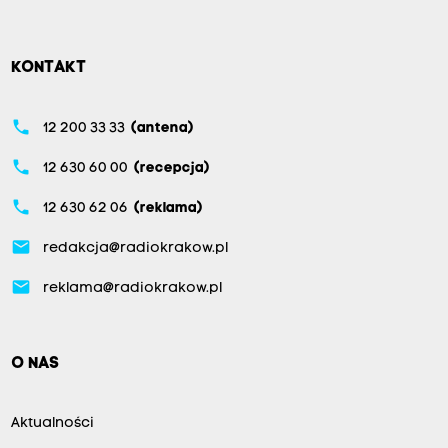
KONTAKT
phone
12 200 33 33
(antena)
phone
12 630 60 00
(recepcja)
phone
12 630 62 06
(reklama)
email
redakcja@radiokrakow.pl
email
reklama@radiokrakow.pl
O NAS
Aktualności