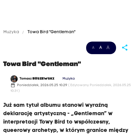
Muzyka
Towa Bird "Gentleman"
share
A
A
A
Towa Bird "Gentleman"
Tomasz
BUSZEWSKI
Muzyka
date_range
Poniedziałek, 2026.05.25 10:29
( Edytowany Poniedziałek, 2026.05.25
10:31 )
Już sam tytuł albumu stanowi wyraźną
deklarację artystyczną - „Gentleman” w
interpretacji Towy Bird to współczesny,
queerowy archetyp, w którym granice między