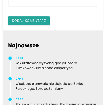
DODAJ KOMENTARZ
Najnowsze
08:01
Jak uratować wysychające jezioro w
Klimkówce? Potrzebna ekspertyza
07:44
W sobotę tramwaje nie dojadą do Borku
Fałęckiego. Sprawdź zmiany
07:30
Po upałach przyszły ulewy. Podtopienia w gminie