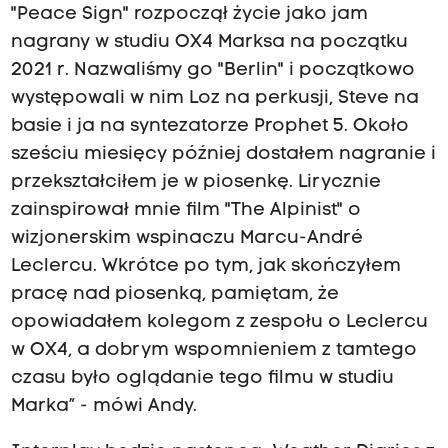
"Peace Sign" rozpoczął życie jako jam
nagrany w studiu OX4 Marksa na początku
2021 r. Nazwaliśmy go "Berlin" i początkowo
występowali w nim Loz na perkusji, Steve na
basie i ja na syntezatorze Prophet 5. Około
sześciu miesięcy później dostałem nagranie i
przekształciłem je w piosenkę. Lirycznie
zainspirował mnie film "The Alpinist" o
wizjonerskim wspinaczu Marcu-André
Leclercu. Wkrótce po tym, jak skończyłem
pracę nad piosenką, pamiętam, że
opowiadałem kolegom z zespołu o Leclercu
w OX4, a dobrym wspomnieniem z tamtego
czasu było oglądanie tego filmu w studiu
Marka” - mówi Andy.