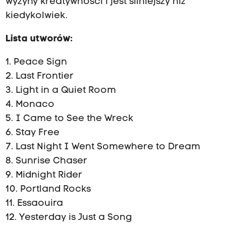
wyżyny kreatywności i jest silniejszy niż
kiedykolwiek.
Lista utworów:
1. Peace Sign
2. Last Frontier
3. Light in a Quiet Room
4. Monaco
5. I Came to See the Wreck
6. Stay Free
7. Last Night I Went Somewhere to Dream
8. Sunrise Chaser
9. Midnight Rider
10. Portland Rocks
11. Essaouira
12. Yesterday is Just a Song