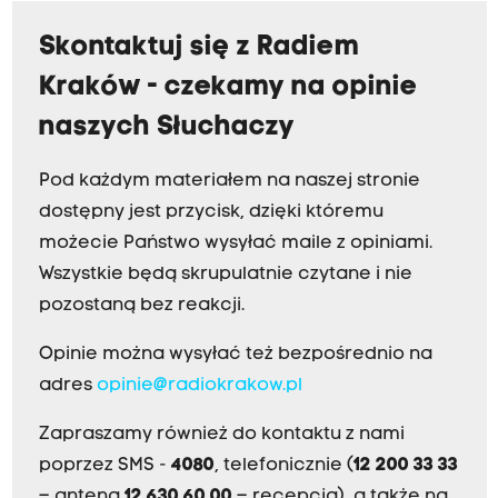
Skontaktuj się z Radiem
Kraków - czekamy na opinie
naszych Słuchaczy
Pod każdym materiałem na naszej stronie
dostępny jest przycisk, dzięki któremu
możecie Państwo wysyłać maile z opiniami.
Wszystkie będą skrupulatnie czytane i nie
pozostaną bez reakcji.
Opinie można wysyłać też bezpośrednio na
adres
opinie@radiokrakow.pl
Zapraszamy również do kontaktu z nami
poprzez SMS -
4080
, telefonicznie (
12 200 33 33
– antena,
12 630 60 00
– recepcja), a także na