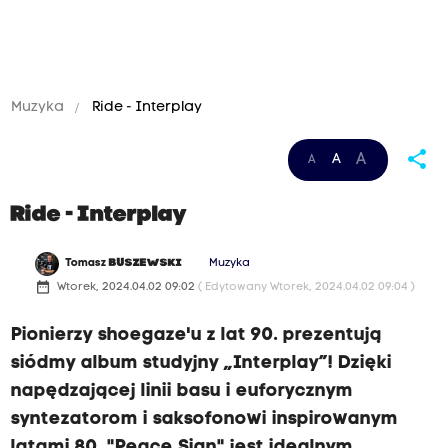
Muzyka
Ride - Interplay
share
A
A
A
Ride - Interplay
Tomasz
BUSZEWSKI
Muzyka
date_range
Wtorek, 2024.04.02 09:02
( Edytowany Wtorek, 2024.04.02 09:04 )
Pionierzy shoegaze'u z lat 90. prezentują
siódmy album studyjny „Interplay”! Dzięki
napędzającej linii basu i euforycznym
syntezatorom i saksofonowi inspirowanym
latami 80. "Peace Sign" jest idealnym