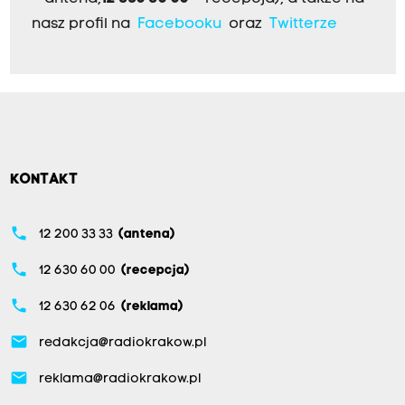
nasz profil na
Facebooku
oraz
Twitterze
KONTAKT
phone
12 200 33 33
(antena)
phone
12 630 60 00
(recepcja)
phone
12 630 62 06
(reklama)
email
redakcja@radiokrakow.pl
email
reklama@radiokrakow.pl