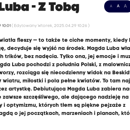
Luba - Z Tobą
A
A
A
 10:01
( Edytowany Wtorek, 2025.04.29 10:26 )
światła fleszy — to także te ciche momenty, kiedy 
gę, decyduje się wyjść na środek. Magda Luba wł
trików, bez nadęcia. Tylko ona, jej emocje i mu
agda Luba pochodzi z południa Polski, z malowni
tworzy, rozciąga się niecodzienny widok na Beskid
iatru, miłostki i pola pełne kwiatów. To tam naj
z artystkę. Debiutująca Magda Luba zabiera na
ie zawsze szczęśliwego, ale dającego nadzieję na
y i optymizmu, których tłem są piękne pejzaże z
agdą o jej początkach, marzeniach i planach, kt