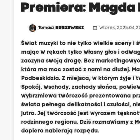
Premiera: Magda 
date_range
Tomasz
BUSZEWSKI
Wtorek, 2025.04.29
Świat muzyki to nie tylko wielkie sceny i 
mając w rękach tylko własny głos i odwa
zaczyna swoją drogę. Bez marketingowych 
która ma moc zostać z nami na dłużej. M
Podbeskidzia. Z miejsca, w którym żyje i 
Spokój, wschody, zachody słońca, powiew w
wybrzmiewa twórczość prezentowana prze
świata pełnego delikatności i czułości, n
jutro. Jej twórczość jest wyrazem tęsknot
rodzinnego regionu. Dziś rozmawiamy z M
dopiero nabierają rozpędu.