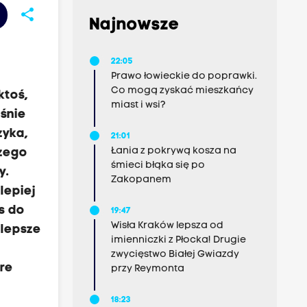
share
Najnowsze
22:05
Prawo łowieckie do poprawki.
Co mogą zyskać mieszkańcy
ktoś,
miast i wsi?
aśnie
zyka,
21:01
Łania z pokrywą kosza na
czego
śmieci błąka się po
y.
Zakopanem
lepiej
s do
19:47
Wisła Kraków lepsza od
 lepsze
imienniczki z Płocka! Drugie
zwycięstwo Białej Gwiazdy
óre
przy Reymonta
18:23