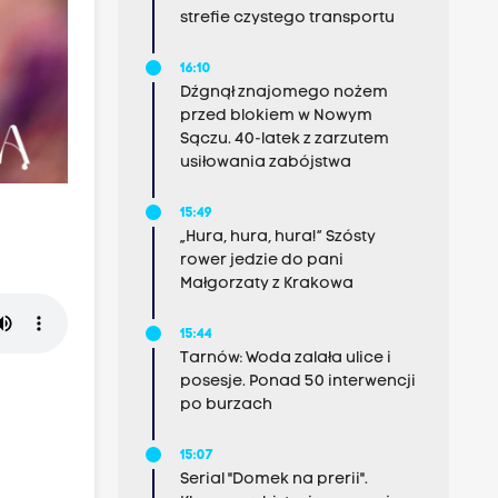
strefie czystego transportu
16:10
Dźgnął znajomego nożem
przed blokiem w Nowym
Sączu. 40-latek z zarzutem
usiłowania zabójstwa
15:49
„Hura, hura, hura!” Szósty
rower jedzie do pani
Małgorzaty z Krakowa
15:44
Tarnów: Woda zalała ulice i
posesje. Ponad 50 interwencji
po burzach
15:07
Serial "Domek na prerii".