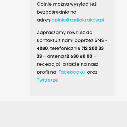
Opinie można wysyłać też
bezpośrednio na
adres
opinie@radiokrakow.pl
Zapraszamy również do
kontaktu z nami poprzez SMS -
4080
, telefonicznie (
12 200 33
33
– antena,
12 630 60 00
–
recepcja), a także na nasz
profil na
Facebooku
oraz
Twitterze