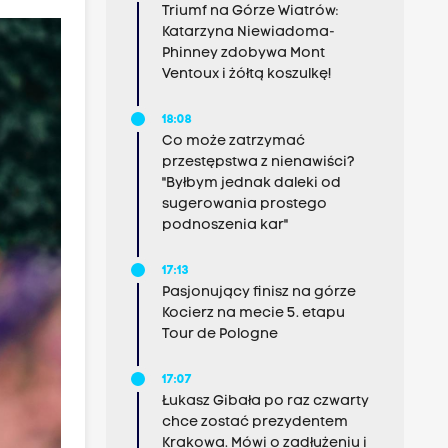
Triumf na Górze Wiatrów:
Katarzyna Niewiadoma-
Phinney zdobywa Mont
Ventoux i żółtą koszulkę!
18:08
Co może zatrzymać
przestępstwa z nienawiści?
"Byłbym jednak daleki od
sugerowania prostego
podnoszenia kar"
17:13
Pasjonujący finisz na górze
Kocierz na mecie 5. etapu
Tour de Pologne
17:07
Łukasz Gibała po raz czwarty
chce zostać prezydentem
Krakowa. Mówi o zadłużeniu i