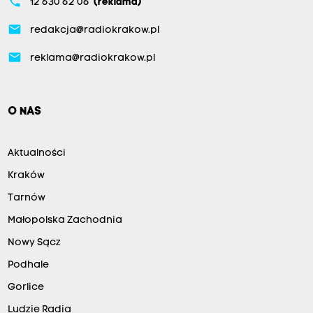
phone
12 630 62 06
(reklama)
email
redakcja@radiokrakow.pl
email
reklama@radiokrakow.pl
O NAS
Aktualności
Kraków
Tarnów
Małopolska Zachodnia
Nowy Sącz
Podhale
Gorlice
Ludzie Radia