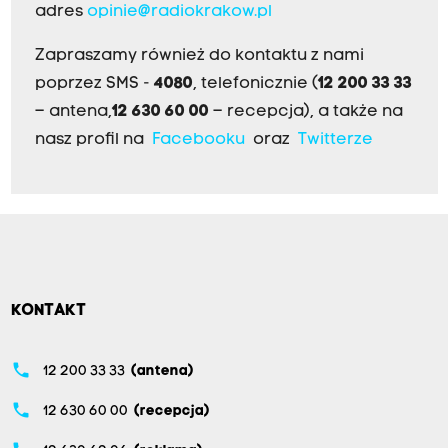
adres
opinie@radiokrakow.pl
Zapraszamy również do kontaktu z nami
poprzez SMS -
4080
, telefonicznie (
12 200 33 33
– antena,
12 630 60 00
– recepcja), a także na
nasz profil na
Facebooku
oraz
Twitterze
KONTAKT
phone
12 200 33 33
(antena)
phone
12 630 60 00
(recepcja)