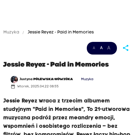
Muzyka
Jessie Reyez - Paid in Memories
share
A
A
A
Jessie Reyez - Paid in Memories
Justyna
POLEWSKA-NOWICKA
Muzyka
date_range
Wtorek, 2025.04.22 08:55
Jessie Reyez wraca z trzecim albumem
studyjnym "Paid in Memories", To 21-utworowa
muzyczna podróż przez meandry emocji,
wspomnień i osobistego rozliczenia – bez
filtrów, bez kompromisów. Reyez łączy hip-hop,